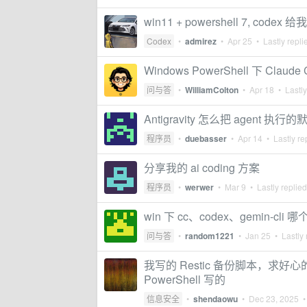
win11 + powershell 7, c
Codex
•
admirez
•
Apr 25
• Lastly repli
Windows PowerShell 下 Cla
问与答
•
WilliamColton
•
Apr 18
• Lastly
Antigravity 怎么把 agent 执
程序员
•
duebasser
•
Apr 14
• Lastly re
分享我的 ai coding 方案
程序员
•
werwer
•
Mar 9
• Lastly replie
win 下 cc、codex、gemin-cl
问与答
•
random1221
•
Jan 25
• Lastly 
我写的 Restic 备份脚本，
PowerShell 写的
信息安全
•
shendaowu
•
Dec 23, 2025
• 