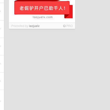
Promoted by
laojuelv
PRO