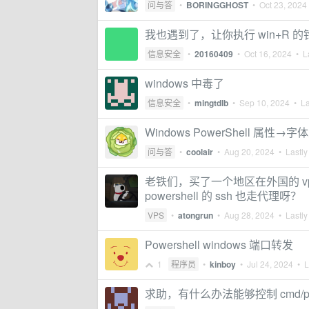
问与答
•
BORINGGHOST
•
Oct 23, 2024
我也遇到了，让你执行 win+R 
信息安全
•
20160409
•
Oct 16, 2024
• La
windows 中毒了
信息安全
•
mingtdlb
•
Sep 10, 2024
• La
Windows PowerShell 属
问与答
•
coolair
•
Aug 20, 2024
• Lastly
老铁们，买了一个地区在外国的 vps，
powershell 的 ssh 也走代理呀？
VPS
•
atongrun
•
Aug 28, 2024
• Lastly
Powershell windows 端口转发
1
程序员
•
kinboy
•
Jul 24, 2024
• La
求助，有什么办法能够控制 cmd/pow