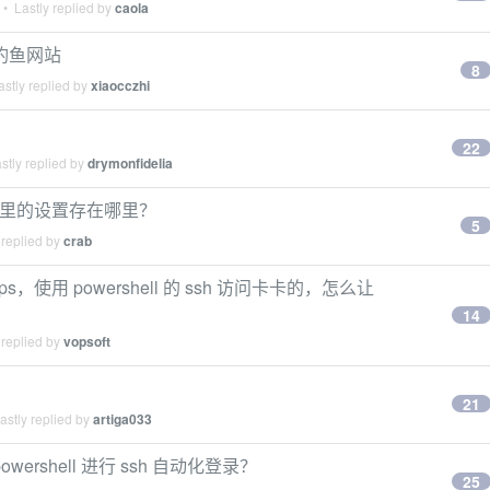
• Lastly replied by
caola
的钓鱼网站
8
stly replied by
xiaocczhi
22
stly replied by
drymonfidelia
性→字体里的设置存在哪里？
5
 replied by
crab
使用 powershell 的 ssh 访问卡卡的，怎么让
14
 replied by
vopsoft
21
stly replied by
artiga033
ershell 进行 ssh 自动化登录？
25