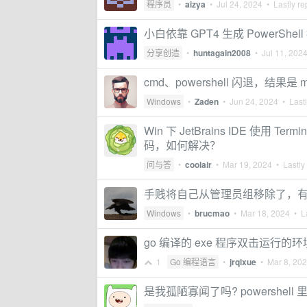
程序员
•
aizya
•
Jul 24, 2024
• Lastly re
小白依靠 GPT4 生成 PowerS
分享创造
•
huntagain2008
•
Jul 11, 202
cmd、powershell 闪退，结果是 m
Windows
•
Zaden
•
Jun 24, 2024
• Lastl
Win 下 JetBrains IDE 使用 Te
码，如何解决？
问与答
•
coolair
•
Mar 19, 2024
• Lastly
手贱将自己从管理员组移除了，
Windows
•
brucmao
•
Mar 18, 2024
• La
go 编译的 exe 程序双击运行的
1
Go 编程语言
•
jrqlxue
•
Mar 8, 20
是我孤陋寡闻了吗? powershel