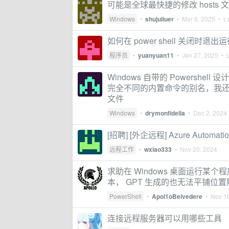
可能是全球最快捷的修改 hosts 
Windows
•
shujuliuer
•
Mar 6, 2025
• La
如何在 power shell 关闭时退
程序员
•
yuanyuan11
•
Jan 27, 2025
• L
Windows 自带的 Powershel
完全不同的内置命令的别名，我还以为
文件
Windows
•
drymonfidelia
•
Dec 2, 2024
[招聘] [外企远程] Azure Automatio
远程工作
•
wxiao333
•
Nov 20, 2024
求助在 Windows 桌面运行某个程
本， GPT 生成的也无法平铺位
PowerShell
•
Apol1oBelvedere
•
Nov 1
连接远程服务器可以用哪些工具