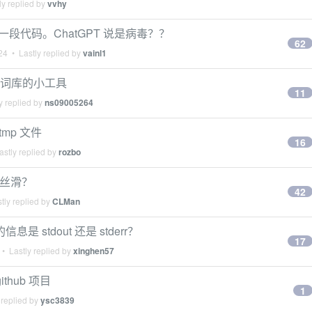
y replied by
vvhy
了一段代码。ChatGPT 说是病毒？？
62
24
• Lastly replied by
vainl1
 词库的小工具
11
y replied by
ns09005264
tmp 文件
16
stly replied by
rozbo
 般丝滑？
42
tly replied by
CLMan
息是 stdout 还是 stderr？
17
• Lastly replied by
xinghen57
thub 项目
1
 replied by
ysc3839