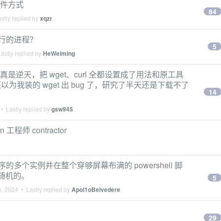
文件方式
84
stly replied by
xqzr
出运行的进程？
5
astly replied by
HeWeiming
l 设计真是逆天，把 wget、curl 全都设置成了用法和原工具
我装的 wget 出 bug 了，研究了半天还是下载不了
14
• Lastly replied by
gsw945
n 工程师 contractor
序的多个实例并在整个穿够屏幕布满的 powershell 脚
置随机的。
5
6, 2024
• Lastly replied by
Apol1oBelvedere
29