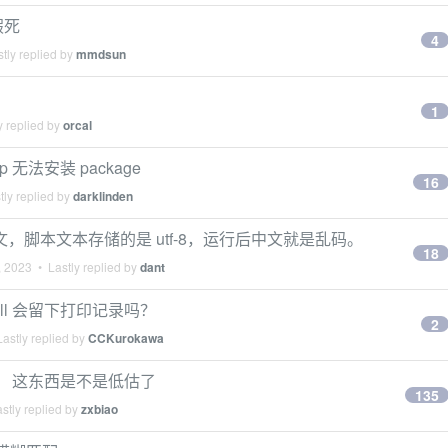
序假死
4
tly replied by
mmdsun
1
y replied by
orcal
无法安装 package
16
ly replied by
darklinden
用中文，脚本文本存储的是 utf-8，运行后中文就是乱码。
18
, 2023
• Lastly replied by
dant
Shell 会留下打印记录吗？
2
astly replied by
CCKurokawa
惊了， 这东西是不是低估了
135
stly replied by
zxbiao