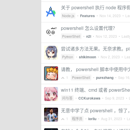
关于 powershell 执行 node 程
Node.js
•
Features
•
Nov 14, 2023
• Las
powershell 怎么设置代理？
PowerShell
•
n2l
•
Nov 12, 2023
• Lastl
尝试诸多方法无果。无奈求教。pip 
Python
•
shikimoon
•
Nov 2, 2023
• Last
请教， powershell 脚本中使
1
PowerShell
•
purezhang
•
Sep 16
win11 终端、cmd 或者 power
问与答
•
CCKurokawa
•
Sep 9, 2023
• L
无意中学了点 powershell ，
1
程序员
•
iorilu
•
Aug 31, 2023
• La