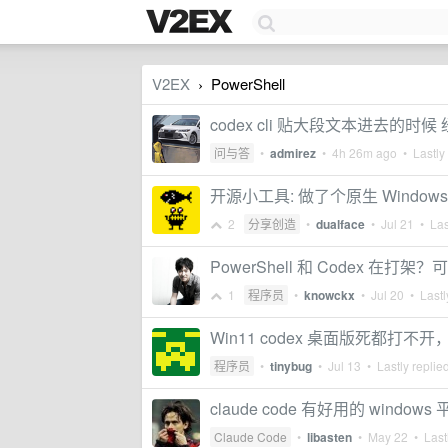
V2EX
PowerShell
›
codex cli 贴大段文本进去的
问与答
•
admirez
•
4h 26m ago
• Lastly
开源小工具: 做了个原生 Windows 
2
分享创造
•
dualface
•
Jul 21
• Las
PowerShell 和 Codex 在
1
程序员
•
knowckx
•
Jul 20
• Lastl
Win11 codex 桌面版死都打
程序员
•
tinybug
•
Jul 13
• Lastly replie
claude code 有好用的 wind
Claude Code
•
libasten
•
May 22
• Lastl