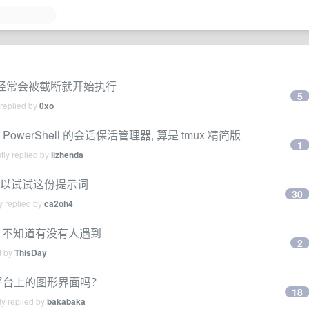
时候 经常会被截断就开始执行
5
 replied by
0xo
PowerShell 的会话保活管理器, 算是 tmux 精简版
1
tly replied by
lizhenda
打架？可以试试这份提示词
30
y replied by
ca2oh4
不开，不知道有没有人遇到
2
d by
ThisDay
ows 平台上的图形界面吗？
18
y replied by
bakabaka