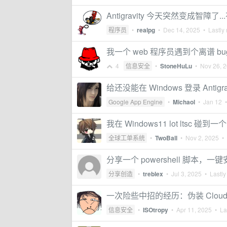
Antigravity 今天突然变成智障了
程序员
•
realpg
•
Dec 14, 2025
• Lastly 
我一个 web 程序员遇到个离谱 bug，
4
信息安全
•
StoneHuLu
•
Nov 26, 
给还没能在 Windows 登录 Anti
Google App Engine
•
Michaol
•
Jan 12
•
我在 Windows11 lot ltsc 碰
全球工单系统
•
TwoBall
•
Nov 2, 2025
• 
分享一个 powershell 脚本
分享创造
•
treblex
•
Jul 3, 2025
• Lastly
一次险些中招的经历：伪装 Cloud
信息安全
•
ISOtropy
•
Apr 11, 2025
• Las