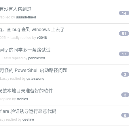
...有没有人遇到过
14
replied by
uuundefined
查 bug 查到 windows 上去了
51
2025
• Lastly replied by
v2048
gravity 的同学多一条路试试
17
 Lastly replied by
pebble123
到一个奇怪的 PowerShell 启动路径问题
3
Lastly replied by
gateswong
，一键安装本地目录准备好的软件
3
 replied by
treblex
flare 验证诱导运行恶意代码
6
tly replied by
geelaw