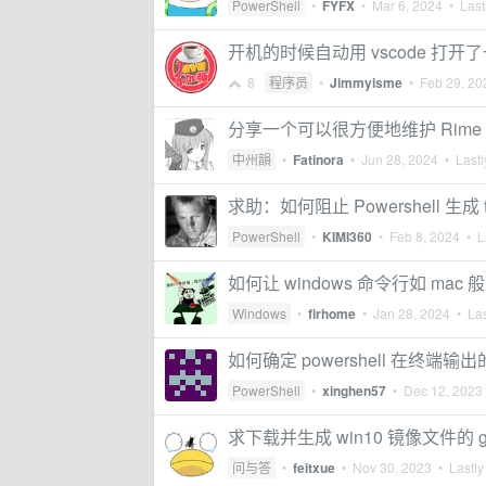
PowerShell
•
FYFX
•
Mar 6, 2024
• Lastl
开机的时候自动用 vscode 打开
8
程序员
•
Jimmyisme
•
Feb 29, 20
分享一个可以很方便地维护 Rime
中州韻
•
Fatinora
•
Jun 28, 2024
• Lastl
求助：如何阻止 Powershell 生成 
PowerShell
•
KIMI360
•
Feb 8, 2024
• La
如何让 windows 命令行如 mac
Windows
•
firhome
•
Jan 28, 2024
• Las
如何确定 powershell 在终端输出的信
PowerShell
•
xinghen57
•
Dec 12, 2023
求下载并生成 win10 镜像文件的 gi
问与答
•
feitxue
•
Nov 30, 2023
• Lastly