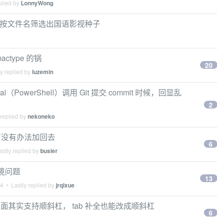
plied by
LonnyWong
hell 按文件名筛选出国语影视种子
4
actype 的锅
20
y replied by
luzemin
rminal（PowerShell）调用 Git 提交 commit 时候，回显乱
2
 replied by
nekoneko
有没有办法加回去
6
stly replied by
busier
环境问题
13
24
• Lastly replied by
jrqlxue
l 里面其实支持顺斜杠， tab 补全也能改成顺斜杠
6