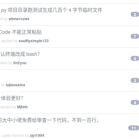
odex 给我 py 项目目录跑测试生成几百个 4 字节临时文件
2
ed by
winnerczwx
ude Code 不能正常粘贴
7
 replied by
soulflysimple123
行的默认终端改成 bash？
4
plied by
0n2ynu
3
d by
lujiaosama
i 哪个体验更好？
4
replied by
Mjhhh
求好心的大中小佬免费给审查一下代码，不到一百行，
11
Lastly replied by
zjyl1994