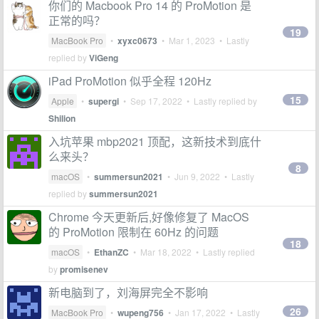
你们的 Macbook Pro 14 的 ProMotion 是
正常的吗？
19
MacBook Pro
•
xyxc0673
•
Mar 1, 2023
• Lastly
replied by
ViGeng
iPad ProMotion 似乎全程 120Hz
15
Apple
•
supergi
•
Sep 17, 2022
• Lastly replied by
Shilion
入坑苹果 mbp2021 顶配，这新技术到底什
么来头？
8
macOS
•
summersun2021
•
Jun 9, 2022
• Lastly
replied by
summersun2021
Chrome 今天更新后,好像修复了 MacOS
的 ProMotion 限制在 60Hz 的问题
18
macOS
•
EthanZC
•
Mar 18, 2022
• Lastly replied
by
promisenev
新电脑到了，刘海屏完全不影响
26
MacBook Pro
•
wupeng756
•
Jan 17, 2022
• Lastly