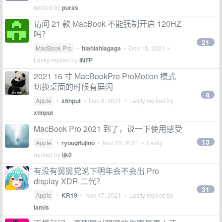
replied by
puras
请问 21 款 MacBook 不能强制开启 120HZ
吗？
21
MacBook Pro
•
hiahiahiagaga
•
Dec 15, 2021
•
Lastly replied by
INFP
2021 16 寸 MacBookPro ProMotion 模式
切换桌面的时候有屏闪
4
Apple
•
xtinput
•
Dec 8, 2021
• Lastly replied by
xtinput
MacBook Pro 2021 到了，说一下使用感受
13
Apple
•
ryougifujino
•
Nov 28, 2021
• Lastly
replied by
ijk0
有没有舅舅党说下明年会不会出 Pro
display XDR 二代？
31
Apple
•
KR19
•
Nov 17, 2021
• Lastly replied by
lamls