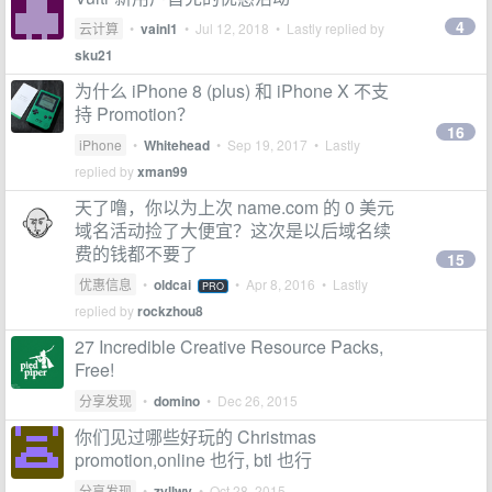
4
云计算
•
vainl1
•
Jul 12, 2018
• Lastly replied by
sku21
为什么 iPhone 8 (plus) 和 iPhone X 不支
持 Promotion？
16
iPhone
•
Whitehead
•
Sep 19, 2017
• Lastly
replied by
xman99
天了噜，你以为上次 name.com 的 0 美元
域名活动捡了大便宜？这次是以后域名续
费的钱都不要了
15
优惠信息
•
oldcai
•
Apr 8, 2016
• Lastly
PRO
replied by
rockzhou8
27 Incredible Creative Resource Packs,
Free!
分享发现
•
domino
•
Dec 26, 2015
你们见过哪些好玩的 Christmas
promotion,online 也行, btl 也行
分享发现
•
zyllwy
•
Oct 28, 2015