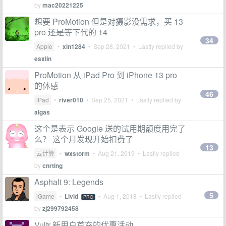
by
mac20221225
想要 ProMotion 但是对摄影没需求，买 13
pro 还是等下代的 14
34
Apple
•
xin1284
•
Sep 28, 2021
• Lastly replied by
esxlin
ProMotion 从 iPad Pro 到 iPhone 13 pro
的体感
46
iPad
•
river010
•
Sep 25, 2021
• Lastly replied by
algas
这个是表示 Google 送的试用期额度用完了
么？ 这个月发现开始扣费了
13
云计算
•
wxstorm
•
Aug 21, 2019
• Lastly replied
by
cnrting
Asphalt 9: Legends
5
iGame
•
Livid
•
Aug 1, 2018
• Lastly replied
PRO
by
zj299792458
Vultr 新用户首充的优惠活动