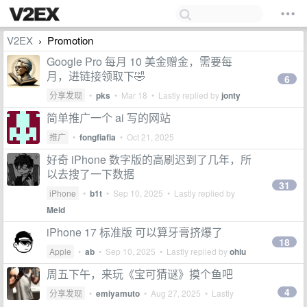
V2EX
Promotion
›
Google Pro 每月 10 美金赠金，需要每
月，进链接领取下🤣
6
分享发现
•
pks
•
Mar 18
• Lastly replied by
jonty
简单推广一个 ai 写的网站
推广
•
fongfiafia
•
Oct 21, 2025
好奇 iPhone 数字版的高刷迟到了几年，所
以去搜了一下数据
31
iPhone
•
b1t
•
Sep 10, 2025
• Lastly replied by
Meld
iPhone 17 标准版 可以算牙膏挤爆了
18
Apple
•
ab
•
Sep 10, 2025
• Lastly replied by
ohiu
周五下午，来玩《宝可猜谜》摸个鱼吧
4
分享发现
•
emiyamuto
•
Aug 27, 2025
• Lastly