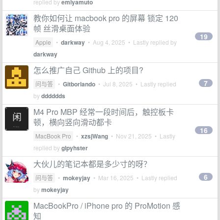
replied by
emiyamuto
教你如何让 macbook pro 的屏幕 锁定 120
帧 丝滑桌面体验
19
Apple
•
darkway
•
Aug 4, 2025
• Lastly replied by
darkway
怎么推广自己 Github 上的项目?
7
问与答
•
Gitborlando
•
Jul 8, 2025
• Lastly replied
by
dddddds
M4 Pro MBP 经常一段时间后，触控板卡
顿，横向竖向滑动都卡
16
MacBook Pro
•
xzsjWang
•
Nov 21, 2025
• Lastly
replied by
glpyhster
大伙儿的笔记本都是多少寸的呀？
6
问与答
•
mokeyjay
•
Mar 16, 2025
• Lastly replied
by
mokeyjay
MacBookPro / iPhone pro 的 ProMotion 感
知