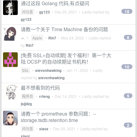
通过这段 Golang 代码,有点疑问
18
问与答
•
gy123
•
Dec 25, 2021
• Lastly replied by
gy123
请教一个关于 Time Machine 备份的问题
8
1
Apple
•
Rin7
•
May 24, 2022
• Lastly replied
by
Rin7
[免费 SSL+自动续期] 发个福利！第一个大
陆 OCSP 的自动续期证书机构！
10
SSL
•
stevenhawking
•
Jan 11, 2022
• Lastly
replied by
stevenhawking
最不想看到的代码
5
程序员
•
rrfeng
•
Dec 14, 2021
• Lastly replied by
jsjjdzg
请教一个 prometheus 参数问题：--
storage.tsdb.retention.time
2
问与答
•
xiaoz
•
Dec 29, 2021
• Lastly replied by
xiaoz