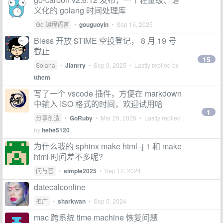
义化的 golang 时间处理库
Go 编程语言
•
gouguoyin
•
Sep 16, 2025
Bless 开放 $TIME 空投登记， 8 月 19 号
截止
15
Solana
•
Jianrry
•
Sep 9, 2025
• Lastly replied by
tthem
写了一个 vscode 插件，方便在 markdown
中输入 ISO 格式的时间，欢迎试用哈
1
分享创造
•
GoRuby
•
Mar 29, 2025
• Lastly replied
by
hehe5120
为什么我的 sphinx make html -j 1 和 make
html 时间差不多呢?
问与答
•
simple2025
•
Sep 12, 2024
datecalconline
推广
•
sharkwan
•
Sep 5, 2024
mac 跨系统 time machine 恢复问题