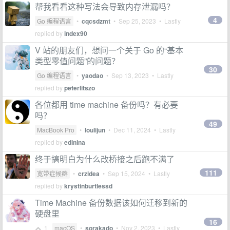
帮我看看这种写法会导致内存泄漏吗？
4
Go 编程语言
•
cqcsdzmt
•
Sep 25, 2023
• Lastly
replied by
index90
V 站的朋友们，想问一个关于 Go 的“基本
类型零值问题”的问题？
30
Go 编程语言
•
yaodao
•
Sep 13, 2023
• Lastly
replied by
peterlitszo
各位都用 time machine 备份吗？有必要
吗？
49
MacBook Pro
•
loulijun
•
Dec 11, 2024
• Lastly
replied by
edinina
终于搞明白为什么改桥接之后跑不满了
111
宽带症候群
•
crzidea
•
Sep 15, 2024
• Lastly
replied by
krystinburtlessd
Time Machine 备份数据该如何迁移到新的
硬盘里
16
1
macOS
•
sorakado
•
Nov 2, 2023
• Lastly