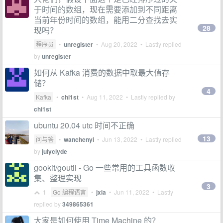
于时间的数组，现在需要添加到不同距离
当前年份时间的数组，能用二分查找去实
28
现吗？
程序员
•
unregister
•
Aug 20, 2022
• Lastly replied
by
unregister
如何从 Kafka 消费的数据中取最大值存
储？
4
Kafka
•
chi1st
•
Aug 11, 2022
• Lastly replied by
chi1st
ubuntu 20.04 utc 时间不正确
13
问与答
•
wanchenyi
•
Jun 13, 2022
• Lastly replied
by
julyclyde
gookit/goutil - Go 一些常用的工具函数收
集、整理实现
3
1
Go 编程语言
•
jxia
•
Jun 11, 2022
• Lastly
replied by
349865361
大家是如何使用 Time Machine 的？