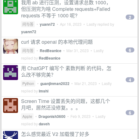
我用 ab 进行压测，设置请求总数 1000，
但压测完为啥 Complete requests+Failed
requests 不等于 1000 呢?
2
问与答
•
yuann72
•
Apr 16, 2023
• Lastly replied by
yuann72
curl 请求 openai 的本地代理问题
6
问与答
•
RedBeanIce
•
Mar 31, 2023
• Lastly
replied by
RedBeanIce
用 ChatGPT 编写个 素数判断 的代码，怎
么改不够完美？
4
Python
•
guanjinman2022
•
Mar 21, 2023
• Lastly
replied by
lmshl
Screen Time 设置丢失的问题，这都几个
月吧，居然还没修复。。。
6
Apple
•
Dragonish3600
•
Feb 9, 2023
• Lastly
replied by
daveh
怎么感觉最近 V2 加载慢了好多