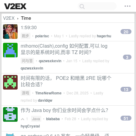
V2EX
Time
›
1:59:30
20
跑步
•
polarisc
•
May 1
• Lastly replied by
hagerhu
mihomo(Clash),config 如何配置,可以 log
显示的是系统时间,而非 TZ 时间?
3
问与答
•
qazwsxkevin
•
Jan 15
• Lastly replied by
qazwsxkevin
时间有限的话， POE2 和暗黑 2RE 玩哪个
比较合适？
13
游戏
•
TimeNewRome
•
Dec 28, 2025
• Lastly
replied by
davidqw
作为 Java boy 你们业余时间会学点什么？
51
1
Java
•
blababa
•
Feb 28
• Lastly replied by
hyqCrystal
go-carbon v2.6.12 发布，一个轻量级、语