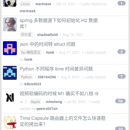
1
Linux
•
marktask
•
Oct 19, 2021
• Lastly replied by
marktask
spring 多数据源下如何初始化 H2 数据
库？
问与答
•
shadowfish0
•
Aug 16, 2021
json 中的时间转 struct 问题
3
Go 编程语言
•
hunk
•
Aug 17, 2021
• Lastly replied
by
hunk
Python 不同程序 time 时间差异问题
7
Python
•
596164296
•
Aug 9, 2021
• Lastly replied
by
killva4624
视频软编码的时候 M1 确实不如八核 i9
78
2
Apple
•
minsheng
•
Jul 30, 2021
• Lastly
replied by
qwetrz007sh
Time Capsule 路由器上的文件怎么快速稳
定的拷出来？
10