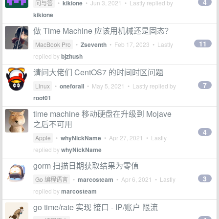
4
问与答
•
kikione
•
Jun 3, 2021
• Lastly replied by
kikione
做 Time Machine 应该用机械还是固态？
11
MacBook Pro
•
Zseventh
•
Feb 17, 2023
• Lastly
replied by
bjzhush
请问大佬们 CentOS7 的时间时区问题
7
Linux
•
oneforall
•
May 5, 2021
• Lastly replied by
root01
time machine 移动硬盘在升级到 Mojave
之后不可用
4
Apple
•
whyNickName
•
Apr 27, 2021
• Lastly
replied by
whyNickName
gorm 扫描日期获取结果为零值
3
Go 编程语言
•
marcosteam
•
Apr 6, 2021
• Lastly
replied by
marcosteam
go time/rate 实现 接口 - IP/账户 限流