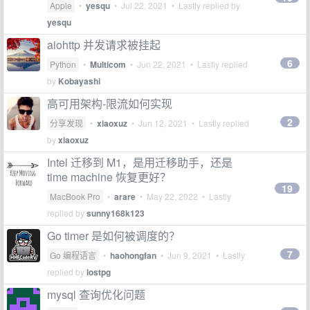
Apple
•
yesqu
•
Jul 22, 2021
• Lastly replied by
yesqu
aiohttp 并发请求被挂起
6
Python
•
Multicom
•
Jun 22, 2021
• Lastly replied
by
Kobayashi
高可用架构-限流如何实现
2
分享发现
•
xiaoxuz
•
Jun 12, 2021
• Lastly replied
by
xiaoxuz
Intel 迁移到 M1，是用迁移助手，还是
time machine 恢复更好？
19
MacBook Pro
•
arare
•
May 22, 2022
• Lastly
replied by
sunny168k123
Go timer 是如何被调度的？
7
Go 编程语言
•
haohongfan
•
Jun 9, 2021
• Lastly
replied by
lostpg
mysql 查询优化问题