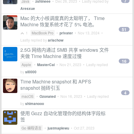
7
Java
•
zshineee
•
Dec 26, 2023
• Lastly replied by
Aresxue
Mac 的大小核调度真的太聪明了， Time
Machine 恢复系统才花了 5% 电池。
51
1
MacBook Pro
•
privater
•
Nov 13, 2024
•
Lastly replied by
arischow
2.5G 网络内通过 SMB 共享 windows 文件
夹做 Time Machine 速度过慢
16
Apple
•
MasterCai
•
Nov 21, 2023
• Lastly replied
by
sl0000
Time Machine snapshot 和 APFS
snapshot 抛砖引玉
4
macOS
•
Ozonated
•
Nov 16, 2023
• Lastly replied
by
shimanooo
使用 Gozz 自动化管理你的结构体字段标
签
Go 编程语言
•
justmaplewu
•
Oct 27, 2023