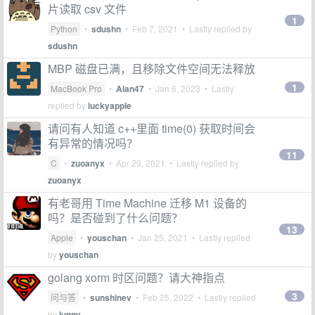
片读取 csv 文件
1
Python
•
sdushn
•
Feb 7, 2021
• Lastly replied by
sdushn
MBP 磁盘已满，且移除文件空间无法释放
1
MacBook Pro
•
Alan47
•
Jan 6, 2023
• Lastly
replied by
luckyapple
请问有人知道 c++里面 time(0) 获取时间会
有异常的情况吗？
11
C
•
zuoanyx
•
Apr 29, 2021
• Lastly replied by
zuoanyx
有老哥用 Time Machine 迁移 M1 设备的
吗？是否碰到了什么问题？
13
Apple
•
youschan
•
Jan 25, 2021
• Lastly replied
by
youschan
golang xorm 时区问题？请大神指点
3
问与答
•
sunshinev
•
Feb 25, 2022
• Lastly replied
by
lunny