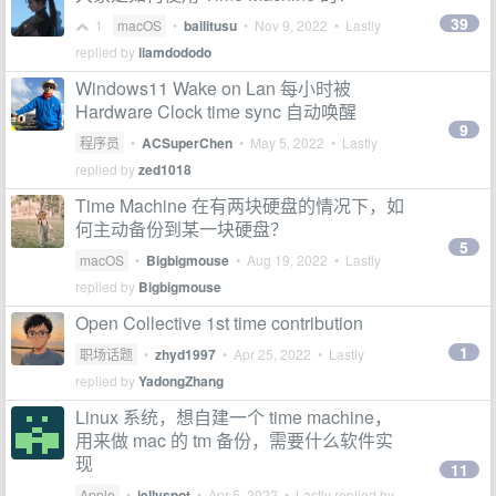
39
1
macOS
•
bailitusu
•
Nov 9, 2022
• Lastly
replied by
liamdododo
Windows11 Wake on Lan 每小时被
Hardware Clock time sync 自动唤醒
9
程序员
•
ACSuperChen
•
May 5, 2022
• Lastly
replied by
zed1018
Time Machine 在有两块硬盘的情况下，如
何主动备份到某一块硬盘？
5
macOS
•
Bigbigmouse
•
Aug 19, 2022
• Lastly
replied by
Bigbigmouse
Open Collective 1st time contribution
1
职场话题
•
zhyd1997
•
Apr 25, 2022
• Lastly
replied by
YadongZhang
Linux 系统，想自建一个 time machine，
用来做 mac 的 tm 备份，需要什么软件实
现
11
Apple
•
jellyspot
•
Apr 5, 2022
• Lastly replied by