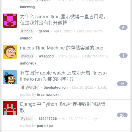
littlewing
为什么 screen time 显示微博一直占用呢，
但是我并没有打开微博
5
iPhone
•
gabon
•
Apr 6, 2022
• Lastly replied by
sylmon
macos Time Machine 的存储容量的 bug
1
macOS
•
wazggcd
•
Mar 9, 2022
• Lastly replied by
ashone07
有在国行 apple watch 上成功开启 fitness+
time to run 功能的同学吗？
15
 WATCH
•
theohateonion
•
Mar 23, 2022
• Lastly
replied by
bryanwongxin
Django 中 Python 多线程连接数据问题请
教
26
Python
•
182247236
•
Mar 18, 2022
• Lastly
replied by
patrickpu