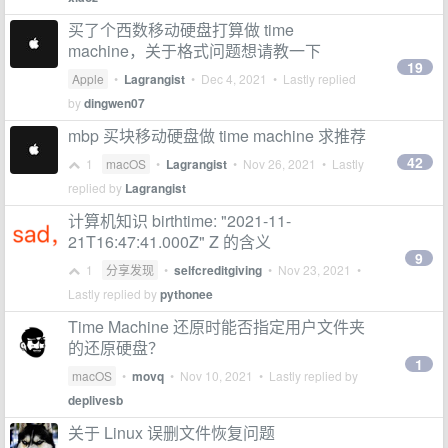
买了个西数移动硬盘打算做 time
machine，关于格式问题想请教一下
19
Apple
•
Lagrangist
•
Dec 4, 2021
• Lastly replied
by
dingwen07
mbp 买块移动硬盘做 time machine 求推荐
42
1
macOS
•
Lagrangist
•
Nov 26, 2021
• Lastly
replied by
Lagrangist
计算机知识 birthtime: "2021-11-
21T16:47:41.000Z" Z 的含义
9
1
分享发现
•
selfcreditgiving
•
Nov 23, 2021
•
Lastly replied by
pythonee
Time Machine 还原时能否指定用户文件夹
的还原硬盘？
1
macOS
•
movq
•
Nov 10, 2021
• Lastly replied by
deplivesb
关于 Linux 误删文件恢复问题