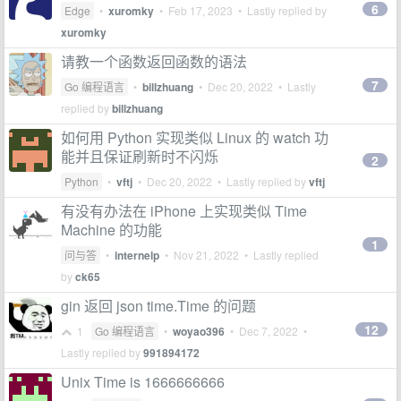
6
Edge
•
xuromky
•
Feb 17, 2023
• Lastly replied by
xuromky
请教一个函数返回函数的语法
7
Go 编程语言
•
billzhuang
•
Dec 20, 2022
• Lastly
replied by
billzhuang
如何用 Python 实现类似 Linux 的 watch 功
能并且保证刷新时不闪烁
2
Python
•
vftj
•
Dec 20, 2022
• Lastly replied by
vftj
有没有办法在 iPhone 上实现类似 Time
Machine 的功能
1
问与答
•
internelp
•
Nov 21, 2022
• Lastly replied
by
ck65
gin 返回 json time.Time 的问题
12
1
Go 编程语言
•
woyao396
•
Dec 7, 2022
•
Lastly replied by
991894172
Unix Time is 1666666666