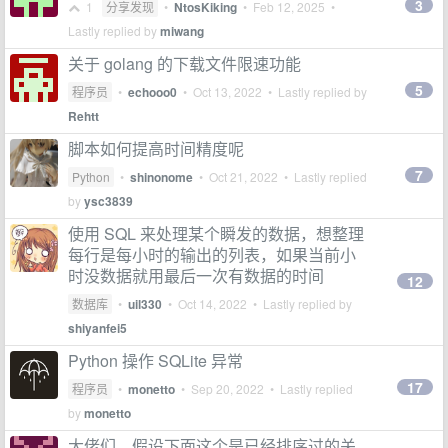
3
1
分享发现
•
NtosKiking
•
Feb 12, 2025
•
Lastly replied by
miwang
关于 golang 的下载文件限速功能
5
程序员
•
echooo0
•
Oct 13, 2022
• Lastly replied by
Rehtt
脚本如何提高时间精度呢
7
Python
•
shinonome
•
Oct 21, 2022
• Lastly replied
by
ysc3839
使用 SQL 来处理某个瞬发的数据，想整理
每行是每小时的输出的列表，如果当前小
时没数据就用最后一次有数据的时间
12
数据库
•
uil330
•
Oct 14, 2022
• Lastly replied by
shiyanfei5
Python 操作 SQLite 异常
17
程序员
•
monetto
•
Sep 20, 2022
• Lastly replied
by
monetto
大佬们，假设下面这个是已经排序过的关