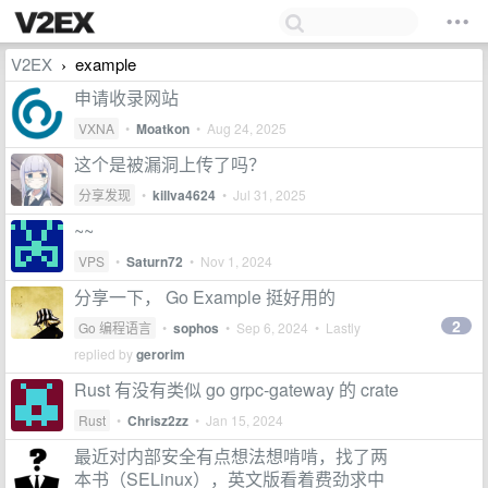
V2EX
example
›
申请收录网站
VXNA
•
Moatkon
•
Aug 24, 2025
这个是被漏洞上传了吗？
分享发现
•
killva4624
•
Jul 31, 2025
~~
VPS
•
Saturn72
•
Nov 1, 2024
分享一下， Go Example 挺好用的
2
Go 编程语言
•
sophos
•
Sep 6, 2024
• Lastly
replied by
gerorim
Rust 有没有类似 go grpc-gateway 的 crate
Rust
•
Chrisz2zz
•
Jan 15, 2024
最近对内部安全有点想法想啃啃，找了两
本书（SELinux），英文版看着费劲求中