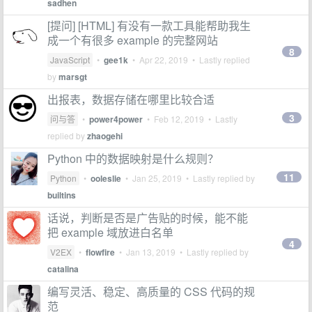
sadhen
[提问] [HTML] 有没有一款工具能帮助我生
成一个有很多 example 的完整网站
8
JavaScript
•
gee1k
•
Apr 22, 2019
• Lastly replied
by
marsgt
出报表，数据存储在哪里比较合适
3
问与答
•
power4power
•
Feb 12, 2019
• Lastly
replied by
zhaogehi
Python 中的数据映射是什么规则？
11
Python
•
ooleslie
•
Jan 25, 2019
• Lastly replied by
builtins
话说，判断是否是广告贴的时候，能不能
把 example 域放进白名单
4
V2EX
•
flowfire
•
Jan 13, 2019
• Lastly replied by
catalina
编写灵活、稳定、高质量的 CSS 代码的规
范