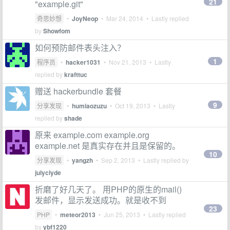
21
"example.git"
奇思妙想
•
JoyNeop
•
Mar 24, 2014
• Lastly replied
by
Showfom
如何预防邮件表头注入？
1
程序员
•
hacker1031
•
Nov 21, 2013
• Lastly
replied by
krafttuc
赠送 hackerbundle 套餐
9
分享发现
•
humiaozuzu
•
Oct 19, 2013
• Lastly
replied by
shade
原来 example.com example.org
example.net 是真实存在并且是保留的。
10
分享发现
•
yangzh
•
Sep 2, 2013
• Lastly replied by
julyclyde
折磨了好几天了。 用PHP的原生的mail()
发邮件，显示发送成功。就是收不到
23
PHP
•
meteor2013
•
Jun 25, 2013
• Lastly replied
by
ybf1220