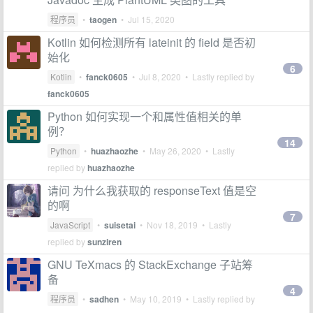
程序员
•
taogen
•
Jul 15, 2020
Kotlin 如何检测所有 lateinit 的 field 是否初
始化
6
Kotlin
•
fanck0605
•
Jul 8, 2020
• Lastly replied by
fanck0605
Python 如何实现一个和属性值相关的单
例？
14
Python
•
huazhaozhe
•
May 26, 2020
• Lastly
replied by
huazhaozhe
请问 为什么我获取的 responseText 值是空
的啊
7
JavaScript
•
suisetai
•
Nov 18, 2019
• Lastly
replied by
sunziren
GNU TeXmacs 的 StackExchange 子站筹
备
4
程序员
•
sadhen
•
May 10, 2019
• Lastly replied by