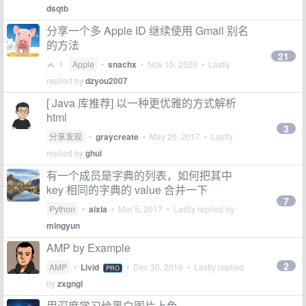
dsqtb
分享一个多 Apple ID 继续使用 Gmail 别名
的方法
21
1
Apple
•
snachx
•
Nov 15, 2020
• Lastly
replied by
dzyou2007
[ Java 库推荐] 以一种更优雅的方式解析
html
3
分享发现
•
graycreate
•
May 20, 2017
• Lastly
replied by
ghui
有一个成员是字典的列表，如何把其中
key 相同的字典的 value 合并一下
7
Python
•
aixia
•
Mar 5, 2017
• Lastly replied by
mingyun
AMP by Example
2
AMP
•
Livid
•
Dec 30, 2016
• Lastly replied
PRO
by
zxgngl
用深度学习给黑白图片上色