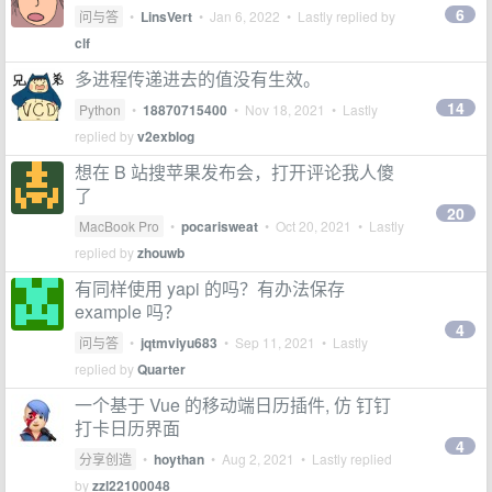
6
问与答
•
LinsVert
•
Jan 6, 2022
• Lastly replied by
clf
多进程传递进去的值没有生效。
14
Python
•
18870715400
•
Nov 18, 2021
• Lastly
replied by
v2exblog
想在 B 站搜苹果发布会，打开评论我人傻
了
20
MacBook Pro
•
pocarisweat
•
Oct 20, 2021
• Lastly
replied by
zhouwb
有同样使用 yapi 的吗？有办法保存
example 吗？
4
问与答
•
jqtmviyu683
•
Sep 11, 2021
• Lastly
replied by
Quarter
一个基于 Vue 的移动端日历插件, 仿 钉钉
打卡日历界面
4
分享创造
•
hoythan
•
Aug 2, 2021
• Lastly replied
by
zzl22100048