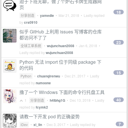
迫于下班无聊，做了个炉石卡牌生成器网
页
18
分享创造
•
yamedie
•
Mar 21, 2018
• Lastly replied
by
crs0910
似乎 GitHub 上利用 issues 写博客的仓库
都访问不了了
23
全球工单系统
•
wujunchuan2008
•
Jan 6, 2018
•
Lastly replied by
wujunchuan2008
Python 无法 import 位于同级 package 下
的代码
15
Python
•
chuanqirenwu
•
Dec 21, 2017
• Lastly
replied by
numoone
撸了一个 Windows 下面的命令行托盘工具
40
1
分享创造
•
h4lbhg1G
•
Dec 13, 2018
• Lastly
replied by
fcymk2
请教一下开发 pod 的正确姿势
7
iDev
•
xi_lin
•
Dec 3, 2017
• Lastly replied by