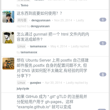
by
Temo
这东西到底要如何使用？？
1
问与答
•
dengyunxuan
•
Nov 25, 2014
• Lastly
replied by
dengyunxuan
怎么通过 gunmail 把一个 html 文件内的内
容发送成邮件?
1
Linux
•
tamamaxox
•
May 4, 2014
• Lastly replied
by
tamamaxox
想在 Ubuntu Server 上用 postfix 自己搭建
邮件服务,postfix 自身的配置问题不大, 但
对 DNS 该如何配不太确定,有经验的同学
5
分享下?
Linux
•
guoqiao
•
Apr 30, 2014
• Lastly replied by
julyclyde
如果 GitHub 成为 ".git" gTLD 的注册局并
分配给用户用于 gh-pages，这样
"example.github.io" 就可以变成