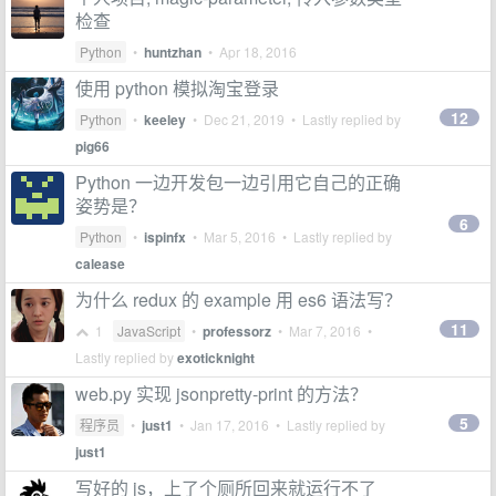
检查
Python
•
huntzhan
•
Apr 18, 2016
使用 python 模拟淘宝登录
12
Python
•
keeley
•
Dec 21, 2019
• Lastly replied by
pig66
Python 一边开发包一边引用它自己的正确
姿势是？
6
Python
•
ispinfx
•
Mar 5, 2016
• Lastly replied by
calease
为什么 redux 的 example 用 es6 语法写？
11
1
JavaScript
•
professorz
•
Mar 7, 2016
•
Lastly replied by
exoticknight
web.py 实现 jsonpretty-print 的方法？
5
程序员
•
just1
•
Jan 17, 2016
• Lastly replied by
just1
写好的 js，上了个厕所回来就运行不了