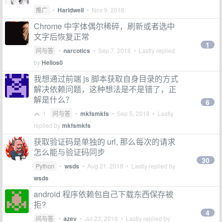
推广
•
Harldwell
•
Nov 9, 2018
Chrome 中字体偶尔稀碎，刷新或者选中
文字后恢复正常
1
问与答
•
narcotics
•
Sep 7, 2018
• Lastly replied
by
Helios0
我想通过前端 js 脚本获取自身目录的方式
解决依赖问题，这种想法是不是错了，正
解是什么？
6
1
问与答
•
mkfsmkfs
•
Sep 5, 2018
• Lastly
replied by
mkfsmkfs
获取验证码是单独的 url, 那么每次的请求
怎么能与验证码同步
30
Python
•
wsds
•
Aug 21, 2018
• Lastly replied by
wsds
android 程序依赖包自己下载东西保存被
拒?
4
问与答
•
azev
•
Jul 23, 2018
• Lastly replied by