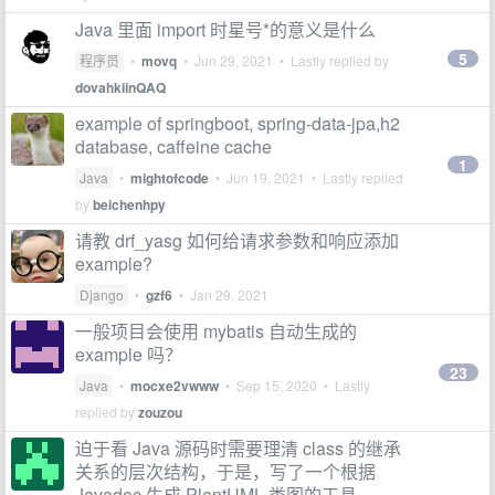
Java 里面 import 时星号*的意义是什么
5
程序员
•
movq
•
Jun 29, 2021
• Lastly replied by
dovahkiinQAQ
example of springboot, spring-data-jpa,h2
database, caffeine cache
1
Java
•
mightofcode
•
Jun 19, 2021
• Lastly replied
by
beichenhpy
请教 drf_yasg 如何给请求参数和响应添加
example?
Django
•
gzf6
•
Jan 29, 2021
一般项目会使用 mybatis 自动生成的
example 吗？
23
Java
•
mocxe2vwww
•
Sep 15, 2020
• Lastly
replied by
zouzou
迫于看 Java 源码时需要理清 class 的继承
关系的层次结构，于是，写了一个根据
Javadoc 生成 PlantUML 类图的工具