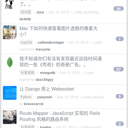
了。。
36
问与答
•
zzxa
•
Jan 16, 2016
• Lastly replied by
wclebb
Mac 下如何快速查看图片选框的像素大
小？
1
macOS
•
coffeedeveloper
•
Oct 14, 2015
• Lastly
replied by
tracyone
我不知道你们有没有发现最近这段时间涌
现的一批《传奇》的奇葩广告。。
27
分享发现
•
mongodb
•
Feb 13, 2015
• Lastly
replied by
dzxx36gyy
让 Django 用上 Websocket
5
Python
•
yueyoum
•
May 13, 2016
• Lastly replied
by
bravecarrot
Route Mapper - JavaScript 实现的 Rails
Routing 风格的路由系统
2
分享创造
•
fundon
•
Jan 23, 2015
• Lastly replied