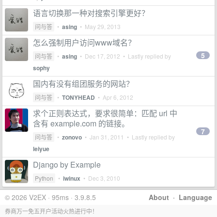
语言切换那一种对搜索引擎更好？
问与答
•
asing
•
May 29, 2013
怎么强制用户访问www域名？
5
问与答
•
asing
•
Dec 17, 2012
• Lastly replied by
sophy
国内有没有组团服务的网站？
问与答
•
TONYHEAD
•
Apr 6, 2012
求个正则表达式，要求很简单：匹配 url 中
含有 example.com 的链接。
7
问与答
•
zonovo
•
Jan 31, 2011
• Lastly replied by
leiyue
Django by Example
Python
•
iwinux
•
Dec 3, 2010
© 2026 V2EX · 95ms · 3.9.8.5
About
·
Language
券商万一免五开户活动火热进行中！