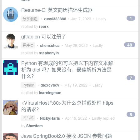
Resume-G: 英文简历描述生成器
1
分享创造
•
zuoyi333888
•
Jan 7, 2023
• Lastly
replied by
reorx
gitlab.cn 可以注册了
48
程序员
•
chenxuhua
•
May 29, 2022
• Lastly
replied by
stephenyin
Python 有现成的包可以把以下内容文本解
析为 dict 吗？如果没有，最佳解析方法是
什么？
7
Python
•
dfgxcvbcv
•
May 19, 2022
• Lastly
replied by
learningman
<VirtualHost *:80>为什么总拦截处理 https
的请求？
8
问与答
•
NickyHaris
•
Apr 19, 2022
• Lastly replied
by
Showfom
Java SpringBoot2.0 接收 JSON 参数问题