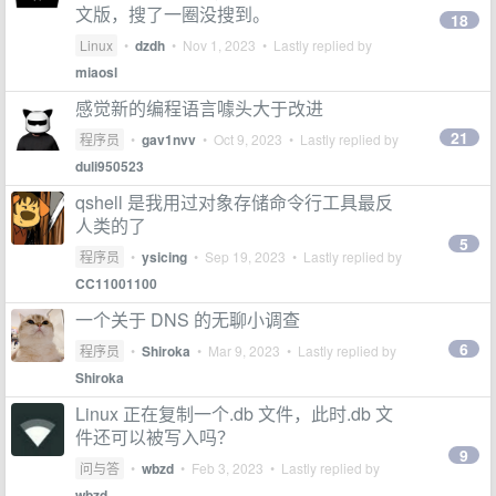
文版，搜了一圈没搜到。
18
Linux
•
dzdh
•
Nov 1, 2023
• Lastly replied by
miaosl
感觉新的编程语言噱头大于改进
21
程序员
•
gav1nvv
•
Oct 9, 2023
• Lastly replied by
duli950523
qshell 是我用过对象存储命令行工具最反
人类的了
5
程序员
•
ysicing
•
Sep 19, 2023
• Lastly replied by
CC11001100
一个关于 DNS 的无聊小调查
6
程序员
•
Shiroka
•
Mar 9, 2023
• Lastly replied by
Shiroka
Linux 正在复制一个.db 文件，此时.db 文
件还可以被写入吗？
9
问与答
•
wbzd
•
Feb 3, 2023
• Lastly replied by
wbzd