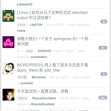
yukiww233
[ Linux ] 如何从以下这种形式的 standard
output 中过滤结果?
9
Linux
•
Lily0756
•
Jun 14, 2018
• Lastly replied by
chunk
请教大佬们一个关于 springmvc 的一个简
单问题
31
1
Java
•
DXDE443
•
Mar 27, 2018
• Lastly
replied by
seaswalker
WORDPRESS 网上看了很多次还是不懂
apply_filters 和 add_filter
5
问与答
•
McContax
•
Mar 24, 2018
• Lastly replied
by
kumakiti
今天面试的一道算法题，求教
54
Python
•
RicardoScofileld
•
Mar 25, 2018
• Lastly
replied by
RicardoScofileld