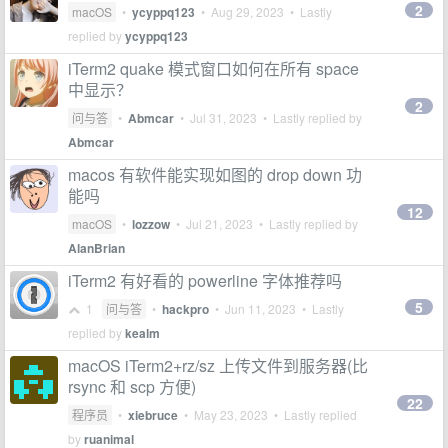
2
macOS
•
ycyppq123
•
Aug 29, 2023
• Lastly
replied by
ycyppq123
iTerm2 quake 模式窗口如何在所有 space
中显示？
2
问与答
•
Abmcar
•
Jul 31, 2023
• Lastly replied by
Abmcar
macos 有软件能实现如图的 drop down 功
能吗
12
macOS
•
lozzow
•
Jul 21, 2023
• Lastly replied by
AlanBrian
iTerm2 有好看的 powerline 字体推荐吗
5
1
问与答
•
hackpro
•
Jun 11, 2023
• Lastly
replied by
kealm
macOS iTerm2+rz/sz 上传文件到服务器(比
rsync 和 scp 方便)
22
程序员
•
xiebruce
•
May 23, 2023
• Lastly replied
by
ruanimal