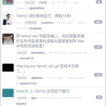
9
1
macOS
•
FurN1
•
Apr 16, 2021
• Lastly
replied by
IgniteWhite
iTerm2 进阶使用技巧（博客分享）
25
3
分享创造
•
iyaozhen
•
Mar 30, 2021
• Lastly
replied by
kingfalse
用 iterm2 ssh 到服务器上，如何把服务器
的文件内容或者标准输出直接复制到 Mac
本地的剪贴板里？
17
macOS
•
zhoudaiyu
•
Mar 14, 2021
• Lastly replied
by
lance6716
mbp big sur iterm2 zsh git 变成中文版
了。。
12
macOS
•
deplives
•
Feb 25, 2021
• Lastly replied
by
tedzhou1221
macOS 上 iTerm2 出现如下情况
9
macOS
•
jgyc
•
Feb 18, 2021
• Lastly replied by
jsgydcy