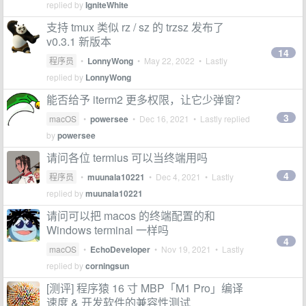
replied by
IgniteWhite
支持 tmux 类似 rz / sz 的 trzsz 发布了
v0.3.1 新版本
14
程序员
•
LonnyWong
•
May 22, 2022
• Lastly
replied by
LonnyWong
能否给予 iterm2 更多权限，让它少弹窗？
3
macOS
•
powersee
•
Dec 16, 2021
• Lastly replied
by
powersee
请问各位 termius 可以当终端用吗
4
程序员
•
muunala10221
•
Dec 4, 2021
• Lastly
replied by
muunala10221
请问可以把 macos 的终端配置的和
Windows terminal 一样吗
4
macOS
•
EchoDeveloper
•
Nov 19, 2021
• Lastly
replied by
corningsun
[测评] 程序猿 16 寸 MBP「M1 Pro」编译
速度 & 开发软件的兼容性测试