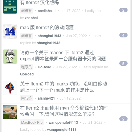
有 iterm2 汉化版吗
2
问与答
•
ooelisha11
•
Jul 17, 2022
• Lastly replied
by
zhaohai
mac 版 iterm2 的滚动问题
4
问与答
•
shanghai1943
•
Jun 27, 2022
• Lastly
replied by
shanghai1943
请教一个关于 macos 下 iterm2 通过
expect 脚本登录同一台服务器卡死的问题
5
程序员
•
GoRoad
•
Jun 27, 2022
• Lastly replied by
GoRoad
关于 iterm2 中的 marks 功能，没明白移动
到上一个下一个 mark 的作用是什么
问与答
•
alanhe421
•
Jun 12, 2022
在 iterm2 里面使用 mvn 命令编辑代码的时
候会闪一下,请问这种情况怎么解决?
2
MacBook Pro
•
wangpengfei4113
•
Jul 21, 2022
•
Lastly replied by
wangpengfei4113