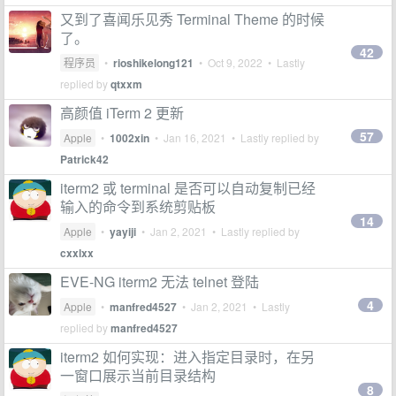
又到了喜闻乐见秀 Terminal Theme 的时候
了。
42
程序员
•
rioshikelong121
•
Oct 9, 2022
• Lastly
replied by
qtxxm
高颜值 iTerm 2 更新
57
Apple
•
1002xin
•
Jan 16, 2021
• Lastly replied by
Patrick42
iterm2 或 terminal 是否可以自动复制已经
输入的命令到系统剪贴板
14
Apple
•
yayiji
•
Jan 2, 2021
• Lastly replied by
cxxlxx
EVE-NG iterm2 无法 telnet 登陆
4
Apple
•
manfred4527
•
Jan 2, 2021
• Lastly
replied by
manfred4527
iterm2 如何实现：进入指定目录时，在另
一窗口展示当前目录结构
8