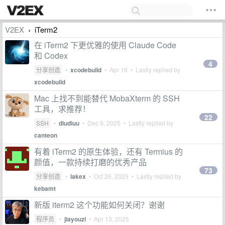
V2EX
iTerm2
›
在 iTerm2 下更优雅的使用 Claude Code
和 Codex
4
分享创造
•
xcodebuild
•
Apr 16
• Lastly replied by
xcodebuild
Mac 上找不到能替代 MobaXterm 的 SSH
工具，求推荐！
22
SSH
•
diudiuu
•
Dec 9, 2025
• Lastly replied by
canteon
有着 iTerm2 的原生体验，还有 Termius 的
颜值，一款持续打磨的优秀产品
73
分享创造
•
lakex
•
Oct 26, 2025
• Lastly replied by
kebamt
新版 iterm2 这个功能如何关闭？谢谢
程序员
•
jiayouzl
•
Apr 13, 2025