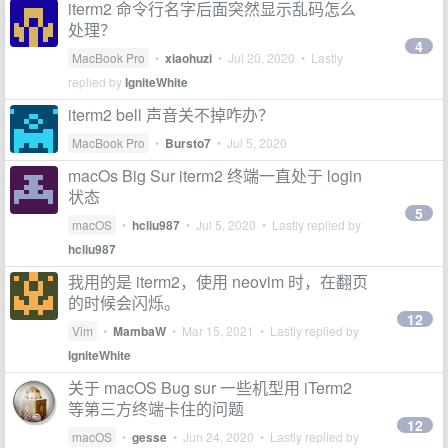
iterm2 命令行名字后面突然显示乱码怎么
处理？
4
MacBook Pro
•
xiaohuzi
•
Jul 20, 2020
• Lastly
replied by
IgniteWhite
iterm2 bell 声音关不掉咋办？
MacBook Pro
•
Bursto7
•
Jul 5, 2020
macOs Big Sur iterm2 终端一直处于 login
状态
5
macOS
•
hcliu987
•
Jul 5, 2020
• Lastly replied by
hcliu987
我用的是 iterm2，使用 neovim 时，在翻页
的时候会闪烁。
12
Vim
•
MambaW
•
Mar 15, 2021
• Lastly replied by
IgniteWhite
关于 macOS Bug sur 一些机型用 iTerm2
等第三方终端卡住的问题
12
macOS
•
gesse
•
Jun 24, 2020
• Lastly replied by