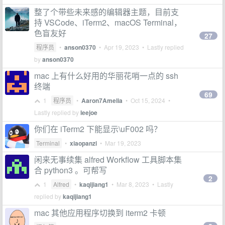
整了个带些未来感的编辑器主题，目前支
持 VSCode、iTerm2、macOS Terminal，
色盲友好
27
程序员
•
anson0370
•
Apr 19, 2023
• Lastly replied
by
anson0370
mac 上有什么好用的华丽花哨一点的 ssh
终端
69
1
程序员
•
Aaron7Amelia
•
Oct 15, 2024
•
Lastly replied by
leejoe
你们在 iTerm2 下能显示\uF002 吗？
Terminal
•
xiaopanzi
•
Mar 19, 2023
闲来无事续集 alfred Workflow 工具脚本集
合 python3 。可帮写
2
1
Alfred
•
kaqijiang1
•
Mar 8, 2023
• Lastly
replied by
kaqijiang1
mac 其他应用程序切换到 iterm2 卡顿