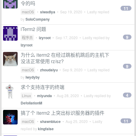
令的吗
11
macOS
•
siwadiya
•
Sep 19, 2020
• Lastly replied
by
SoloCompany
iTerm2 问题
9
程序员
•
lzyroot
•
Sep 17, 2020
• Lastly replied by
lzyroot
为什么 iterm2 在经过跳板机跳后的主机下
没法正常使用 rz/sz?
9
macOS
•
zhoudaiyu
•
Sep 9, 2020
• Lastly replied
by
lwydyby
求个支持连字的终端
4
Linux
•
miyunda
•
Aug 28, 2020
• Lastly replied by
DefoliationM
搞了个 iterm2 上突出标识服务器的插件
11
macOS
•
shawnbluce
•
Aug 25, 2020
• Lastly
replied by
kingfalse