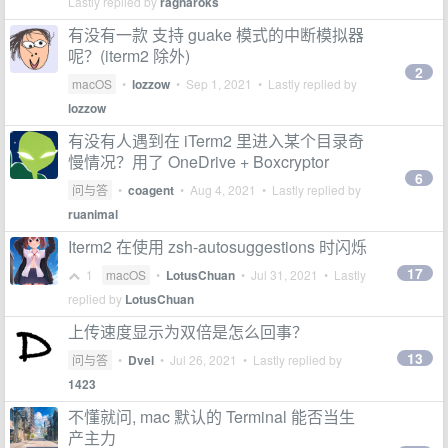
Lastly replied by
ragnaroks
有没有一款 支持 guake 模式的中断模拟器
呢？(iterm2 除外)
2
macOS
•
lozzow
•
Sep 1, 2021
• Lastly replied by
lozzow
有没有人遇到在 iTerm2 里进入某个目录奇
慢情况？用了 OneDrive + Boxcryptor
6
问与答
•
coagent
•
Aug 4, 2021
• Lastly replied by
ruanimal
Iterm2 在使用 zsh-autosuggestions 时闪烁
17
1
macOS
•
LotusChuan
•
Jul 31, 2021
• Lastly
replied by
LotusChuan
上传速度显示为双倍是怎么回事？
13
问与答
•
Dvel
•
Jul 26, 2021
• Lastly replied by
1423
不懂就问, mac 默认的 Terminal 能否当生
产主力