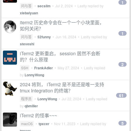
1
问与答
•
secsilm
•
Jul 2, 2024
• Lastly replied by
xiebaiyuan
iterm2 历史命令会在一个一个小块里面，
如何关闭？
1
问与答
•
52funny
•
Jun 16, 2024
• Lastly replied by
steveshi
iTerm2 更新重启， session 居然不会断
的？什么原理
2
SSH
•
FrankAdler
•
May 27, 2024
• Lastly replied
by
LonnyWong
2024 将到， iTerm2 是不是还是唯一支持
tmux Integration 的终端？
61
程序员
•
LonnyWong
•
Jul 22, 2024
• Lastly replied
by
qbmiller
iTerm2 的怪事~~~
5
macOS
•
tpxcer
•
Nov 11, 2023
• Lastly replied by
tpxcer