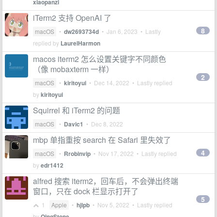
xiaopanzi
iTerm2 支持 OpenAI 了
8
macOS
•
dw2693734d
•
Jan 6, 2023
• Lastly
replied by
LaurelHarmon
macos iterm2 怎么设置关键字不同颜色
（像 mobaxterm 一样）
2
macOS
•
kiritoyui
•
Dec 14, 2022
• Lastly replied
by
kiritoyui
Squirrel 和 iTerm2 的问题
macOS
•
Davic1
•
Dec 8, 2022
mbp 单指重按 search 在 Safari 里失效了
4
macOS
•
Rrobinvip
•
Nov 17, 2022
• Lastly replied
by
edr1412
alfred 搜索 iterm2，回车后，不会弹出终端
窗口，只在 dock 栏显示打开了
5
1
Apple
•
hjlpb
•
Nov 5, 2022
• Lastly replied
by
QingStone