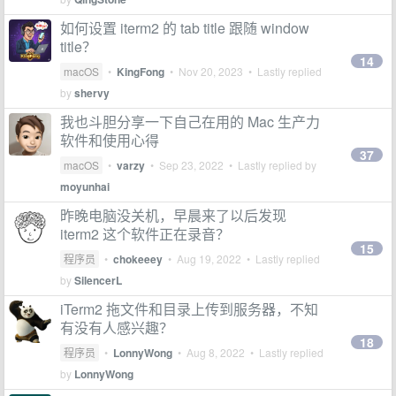
如何设置 iterm2 的 tab title 跟随 window
title？
14
macOS
•
KingFong
•
Nov 20, 2023
• Lastly replied
by
shervy
我也斗胆分享一下自己在用的 Mac 生产力
软件和使用心得
37
macOS
•
varzy
•
Sep 23, 2022
• Lastly replied by
moyunhai
昨晚电脑没关机，早晨来了以后发现
iterm2 这个软件正在录音？
15
程序员
•
chokeeey
•
Aug 19, 2022
• Lastly replied
by
SilencerL
iTerm2 拖文件和目录上传到服务器，不知
有没有人感兴趣？
18
程序员
•
LonnyWong
•
Aug 8, 2022
• Lastly replied
by
LonnyWong