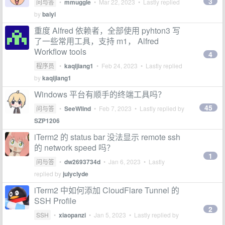
3
问与答
•
mmuggle
•
Mar 22, 2023
• Lastly replied
by
baiyi
重度 Alfred 依赖者，全部使用 pyhton3 写
了一些常用工具，支持 m1， Alfred
Workflow tools
4
程序员
•
kaqijiang1
•
Feb 24, 2023
• Lastly replied
by
kaqijiang1
Windows 平台有顺手的终端工具吗？
45
问与答
•
SeeWlind
•
Feb 7, 2023
• Lastly replied by
SZP1206
iTerm2 的 status bar 没法显示 remote ssh
的 network speed 吗？
1
问与答
•
dw2693734d
•
Jan 6, 2023
• Lastly
replied by
julyclyde
iTerm2 中如何添加 CloudFlare Tunnel 的
SSH Profile
2
SSH
•
xiaopanzi
•
Jan 5, 2023
• Lastly replied by