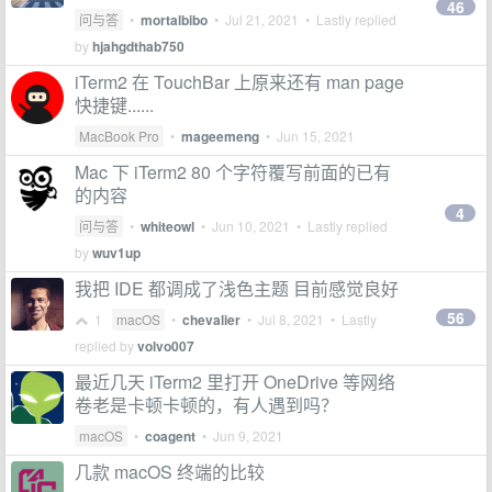
46
问与答
•
mortalbibo
•
Jul 21, 2021
• Lastly replied
by
hjahgdthab750
iTerm2 在 TouchBar 上原来还有 man page
快捷键......
MacBook Pro
•
mageemeng
•
Jun 15, 2021
Mac 下 iTerm2 80 个字符覆写前面的已有
的内容
4
问与答
•
whiteowl
•
Jun 10, 2021
• Lastly replied
by
wuv1up
我把 IDE 都调成了浅色主题 目前感觉良好
56
1
macOS
•
chevalier
•
Jul 8, 2021
• Lastly
replied by
volvo007
最近几天 iTerm2 里打开 OneDrive 等网络
卷老是卡顿卡顿的，有人遇到吗？
macOS
•
coagent
•
Jun 9, 2021
几款 macOS 终端的比较