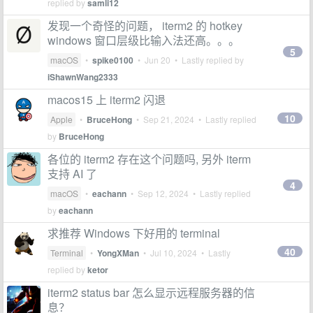
replied by
samli12
发现一个奇怪的问题， iterm2 的 hotkey
windows 窗口层级比输入法还高。。。
5
macOS
•
spike0100
•
Jun 20
• Lastly replied by
iShawnWang2333
macos15 上 iterm2 闪退
10
Apple
•
BruceHong
•
Sep 21, 2024
• Lastly replied
by
BruceHong
各位的 iterm2 存在这个问题吗, 另外 iterm
支持 AI 了
4
macOS
•
eachann
•
Sep 12, 2024
• Lastly replied
by
eachann
求推荐 Windows 下好用的 terminal
40
Terminal
•
YongXMan
•
Jul 10, 2024
• Lastly
replied by
ketor
iterm2 status bar 怎么显示远程服务器的信
息？