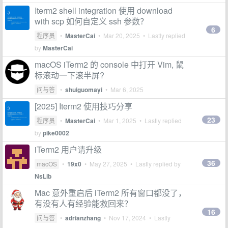
Iterm2 shell integration 使用 download
with scp 如何自定义 ssh 参数？
6
程序员
•
MasterCai
•
Mar 20, 2025
• Lastly replied
by
MasterCai
macOS iTerm2 的 console 中打开 Vim, 鼠
标滚动一下滚半屏?
问与答
•
shuiguomayi
•
Mar 6, 2025
[2025] Iterm2 使用技巧分享
23
程序员
•
MasterCai
•
Mar 1, 2025
• Lastly replied
by
pike0002
iTerm2 用户请升级
36
macOS
•
19x0
•
May 27, 2025
• Lastly replied by
NsLib
Mac 意外重启后 iTerm2 所有窗口都没了，
有没有人有经验能救回来？
16
问与答
•
adrianzhang
•
Nov 17, 2024
• Lastly