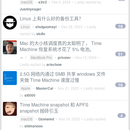
macOS
•
s3tr2
•
Feb 5, 2024
• Lastly replied by
Justinyeager
Linux 上有什么好的备份工具？
18
Linux
•
shuiguomayi
•
Dec 28, 2023
• Lastly
replied by
skdlv
Mac 的大小核调度真的太聪明了， Time
Machine 恢复系统才花了 5% 电池。
51
1
MacBook Pro
•
privater
•
Nov 13, 2024
•
Lastly replied by
arischow
2.5G 网络内通过 SMB 共享 windows 文件
夹做 Time Machine 速度过慢
16
Apple
•
MasterCai
•
Nov 21, 2023
• Lastly replied
by
sl0000
Time Machine snapshot 和 APFS
snapshot 抛砖引玉
4
macOS
•
Ozonated
•
Nov 16, 2023
• Lastly replied
by
shimanooo