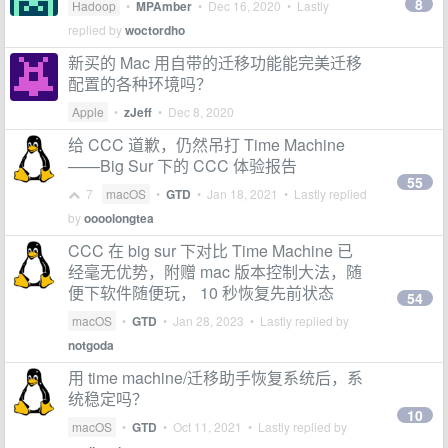
8
Hadoop
•
MPAmber
•
Dec 16, 2020
• Lastly
replied by
woctordho
新买的 Mac 用自带的迁移功能能完美迁移
配置的各种环境吗？
Apple
•
zJeff
•
Dec 8, 2020
给 CCC 道歉，仍然吊打 Time Machine
——Big Sur 下的 CCC 体验报告
55
7
macOS
•
GTD
•
Jan 18, 2021
• Lastly replied
by
oooolongtea
CCC 在 big sur 下对比 Time Machine 已
经毫无优势，附赠 mac 版本控制大法，随
便下软件随便玩， 10 秒恢复先前状态
54
macOS
•
GTD
•
Jan 28, 2023
• Lastly replied by
notgoda
用 time machine/迁移助手恢复系统后，系
统稳定吗？
10
macOS
•
GTD
•
Oct 11, 2021
• Lastly replied by