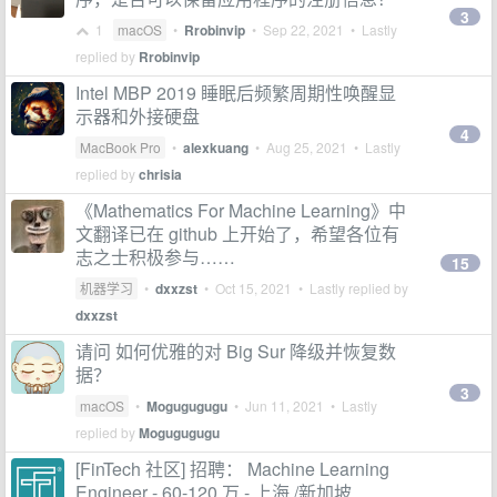
3
1
macOS
•
Rrobinvip
•
Sep 22, 2021
• Lastly
replied by
Rrobinvip
Intel MBP 2019 睡眠后频繁周期性唤醒显
示器和外接硬盘
4
MacBook Pro
•
alexkuang
•
Aug 25, 2021
• Lastly
replied by
chrisia
《Mathematics For Machine Learning》中
文翻译已在 github 上开始了，希望各位有
志之士积极参与……
15
机器学习
•
dxxzst
•
Oct 15, 2021
• Lastly replied by
dxxzst
请问 如何优雅的对 Big Sur 降级并恢复数
据？
3
macOS
•
Mogugugugu
•
Jun 11, 2021
• Lastly
replied by
Mogugugugu
[FinTech 社区] 招聘： Machine Learning
Engineer - 60-120 万 - 上海 /新加坡