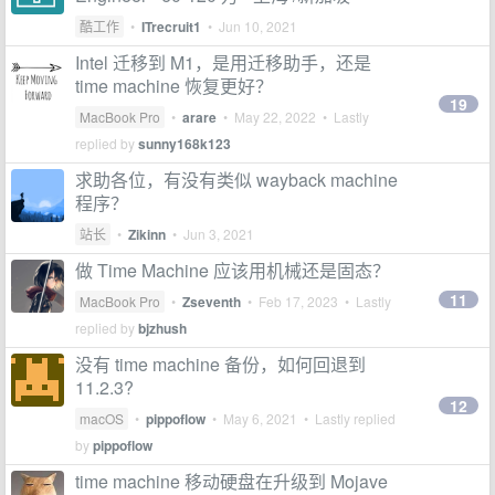
酷工作
•
ITrecruit1
•
Jun 10, 2021
Intel 迁移到 M1，是用迁移助手，还是
time machine 恢复更好？
19
MacBook Pro
•
arare
•
May 22, 2022
• Lastly
replied by
sunny168k123
求助各位，有没有类似 wayback machine
程序？
站长
•
Zikinn
•
Jun 3, 2021
做 Time Machine 应该用机械还是固态？
11
MacBook Pro
•
Zseventh
•
Feb 17, 2023
• Lastly
replied by
bjzhush
没有 time machine 备份，如何回退到
11.2.3?
12
macOS
•
pippoflow
•
May 6, 2021
• Lastly replied
by
pippoflow
time machine 移动硬盘在升级到 Mojave