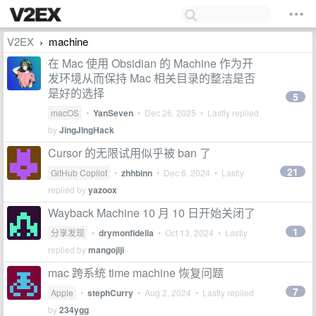
V2EX
machine
›
在 Mac 使用 Obsidian 的 Machine 作为开
发环境从而保持 Mac 相关目录的整洁是否
是好的选择
5
macOS
•
YanSeven
•
Dec 26, 2025
• Lastly replied
by
JingJIngHack
Cursor 的无限试用似乎被 ban 了
21
GitHub Copilot
•
zhhbinn
•
Dec 6, 2024
• Lastly
replied by
yazoox
Wayback Machine 10 月 10 日开始关闭了
1
分享发现
•
drymonfidelia
•
Oct 13, 2024
• Lastly
replied by
mangojiji
mac 跨系统 time machine 恢复问题
7
Apple
•
stephCurry
•
Aug 2, 2024
• Lastly replied
by
234ygg