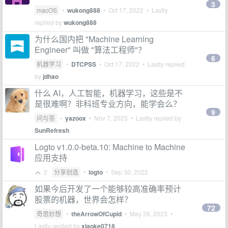
3
macOS
•
wukong888
•
Oct 17, 2022
• Lastly
replied by
wukong888
为什么国内把 "Machine Learning
Engineer" 叫做 "算法工程师"？
6
机器学习
•
DTCPSS
•
Oct 17, 2022
• Lastly replied
by
jdhao
什么 AI，人工智能，机器学习，这些是不
是很难啊？非科班专业方向，能学会么？
9
问与答
•
yazoox
•
Nov 7, 2023
• Lastly replied by
SunRefresh
Logto v1.0.0-beta.10: Machine to Machine
应用支持
2
分享创造
•
logto
•
Sep 30, 2022
如果今后开发了一个能够较高准确率预计
股票的机器，世界会怎样？
72
奇思妙想
•
theArrowOfCupid
•
May 26, 2023
•
Lastly replied by
xiaoke0718