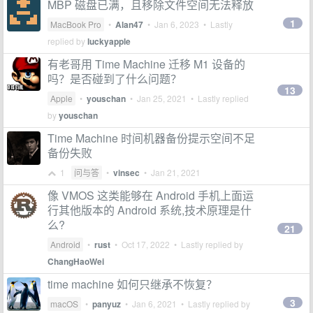
MBP 磁盘已满，且移除文件空间无法释放
1
MacBook Pro
•
Alan47
•
Jan 6, 2023
• Lastly
replied by
luckyapple
有老哥用 Time Machine 迁移 M1 设备的
吗？是否碰到了什么问题？
13
Apple
•
youschan
•
Jan 25, 2021
• Lastly replied
by
youschan
Time Machine 时间机器备份提示空间不足
备份失败
1
问与答
•
vinsec
•
Jan 21, 2021
像 VMOS 这类能够在 Android 手机上面运
行其他版本的 Android 系统,技术原理是什
么?
21
Android
•
rust
•
Oct 17, 2022
• Lastly replied by
ChangHaoWei
time machine 如何只继承不恢复？
3
macOS
•
panyuz
•
Jan 6, 2021
• Lastly replied by