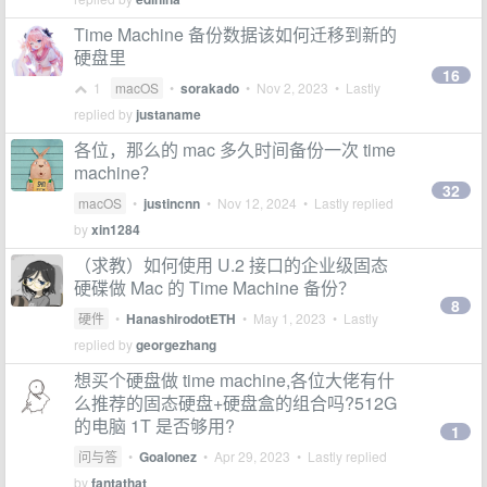
Time Machine 备份数据该如何迁移到新的
硬盘里
16
1
macOS
•
sorakado
•
Nov 2, 2023
• Lastly
replied by
justaname
各位，那么的 mac 多久时间备份一次 time
machine？
32
macOS
•
justincnn
•
Nov 12, 2024
• Lastly replied
by
xin1284
（求教）如何使用 U.2 接口的企业级固态
硬碟做 Mac 的 Time Machine 备份？
8
硬件
•
HanashirodotETH
•
May 1, 2023
• Lastly
replied by
georgezhang
想买个硬盘做 time machine,各位大佬有什
么推荐的固态硬盘+硬盘盒的组合吗?512G
的电脑 1T 是否够用?
1
问与答
•
Goalonez
•
Apr 29, 2023
• Lastly replied
by
fantathat