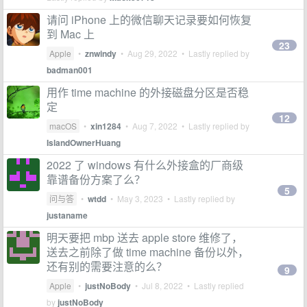
请问 iPhone 上的微信聊天记录要如何恢复
到 Mac 上
23
Apple
•
znwindy
•
Aug 29, 2022
• Lastly replied by
badman001
用作 time machine 的外接磁盘分区是否稳
定
12
macOS
•
xin1284
•
Aug 7, 2022
• Lastly replied by
IslandOwnerHuang
2022 了 windows 有什么外接盒的厂商级
靠谱备份方案了么？
5
问与答
•
wtdd
•
May 3, 2023
• Lastly replied by
justaname
明天要把 mbp 送去 apple store 维修了，
送去之前除了做 time machine 备份以外，
还有别的需要注意的么？
9
Apple
•
justNoBody
•
Jul 8, 2022
• Lastly replied
by
justNoBody