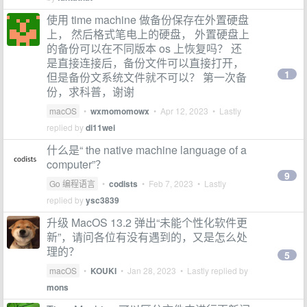
使用 time machine 做备份保存在外置硬盘
上， 然后格式笔电上的硬盘， 外置硬盘上
的备份可以在不同版本 os 上恢复吗？ 还
是直接连接后，备份文件可以直接打开，
1
但是备份文系统文件就不可以？ 第一次备
份，求科普，谢谢
macOS
•
wxmomomowx
•
Apr 12, 2023
• Lastly
replied by
di11wei
什么是“ the native machine language of a
computer”？
9
Go 编程语言
•
codists
•
Feb 7, 2023
• Lastly
replied by
ysc3839
升级 MacOS 13.2 弹出“未能个性化软件更
新”，请问各位有没有遇到的，又是怎么处
理的？
5
macOS
•
KOUKI
•
Jan 28, 2023
• Lastly replied by
mons