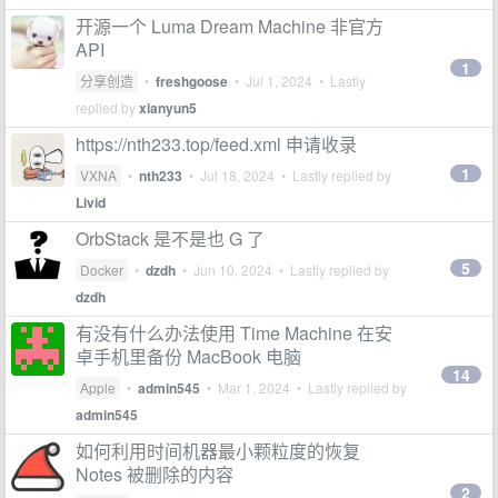
开源一个 Luma Dream Machine 非官方
API
1
分享创造
•
freshgoose
•
Jul 1, 2024
• Lastly
replied by
xianyun5
https://nth233.top/feed.xml 申请收录
1
VXNA
•
nth233
•
Jul 18, 2024
• Lastly replied by
Livid
OrbStack 是不是也 G 了
5
Docker
•
dzdh
•
Jun 10, 2024
• Lastly replied by
dzdh
有没有什么办法使用 Time Machine 在安
卓手机里备份 MacBook 电脑
14
Apple
•
admin545
•
Mar 1, 2024
• Lastly replied by
admin545
如何利用时间机器最小颗粒度的恢复
Notes 被删除的内容
2