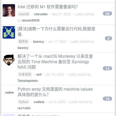
Intel 迁移到 M1 软件需要重装吗？
20
macOS
•
chevalier
•
Sep 27, 2022
• Lastly replied
by
nezumi0926
[算法]请教一下为什么需要这行代码,数据准
备.
5
程序员
•
basncy
•
Jun 17, 2022
• Lastly replied by
basncy
解决了一个从 macOS Monterey 以来反复
出现的 Time Machine 备份至 Synology
NAS 问题
12
分享发现
•
xell
•
Jan 15, 2025
• Lastly replied by
Tomatopotato
Python array 文档里面的 machine values
具体指的是什么？
19
Python
•
codists
•
Jun 2, 2022
• Lastly replied by
rev1si0n