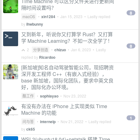
Time Machine 可以区分文件夹进行更新间
隔时间设置吗？
8
macOS
•
xin1284
•
Jan 15, 2023
• Lastly replied
by
ihwbunny
又到新年，听说你又打算学 Rust？又打算
学 Machine Learning？不如一次全学了！
8
2
分享创造
•
chizuo
•
Jan 6, 2023
• Lastly
replied by
Ricardoo
[新加坡]知名自动驾驶智能公司，现招聘资
深开发工程师 C++（有嵌入式经验），
base 新加坡，国际化团队，要求中英文良
好，国际化办公环境。
酷工作
•
sophiayao
•
Nov 23, 2022
有没有办法在 iPhone 上实现类似 Time
Machine 的功能
1
问与答
•
internelp
•
Nov 21, 2022
• Lastly replied
by
ck65
WSL2(ubuntu18.04)+netatalk 搭建 Time