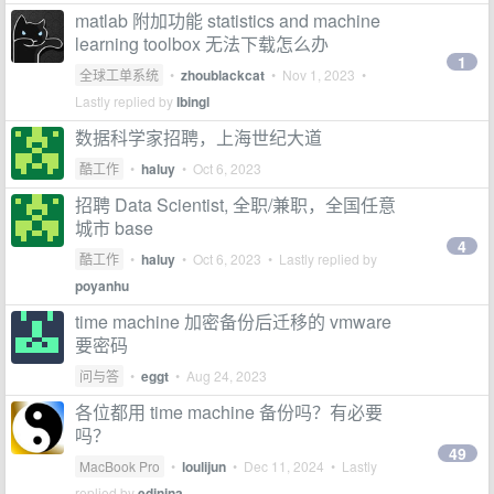
matlab 附加功能 statistics and machine
learning toolbox 无法下载怎么办
1
全球工单系统
•
zhoublackcat
•
Nov 1, 2023
•
Lastly replied by
lbingl
数据科学家招聘，上海世纪大道
酷工作
•
haluy
•
Oct 6, 2023
招聘 Data Scientist, 全职/兼职，全国任意
城市 base
4
酷工作
•
haluy
•
Oct 6, 2023
• Lastly replied by
poyanhu
time machine 加密备份后迁移的 vmware
要密码
问与答
•
eggt
•
Aug 24, 2023
各位都用 time machine 备份吗？有必要
吗？
49
MacBook Pro
•
loulijun
•
Dec 11, 2024
• Lastly
replied by
edinina