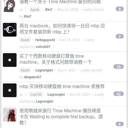
请教一个关于 Time Machine 备份的问题
8
1
Apple
•
Rin7
•
May 24, 2022
• Lastly replied
by
Rin7
两台 macbook，如何快速将一台旧 mbp 应
用文件复装到新 mbp 上？
2
Apple
•
helloguys42
•
Dec 15, 2021
• Lastly
replied by
volvo007
买了个西数移动硬盘打算做 time
machine，关于格式问题想请教一下
19
Apple
•
Lagrangist
•
Dec 4, 2021
• Lastly replied
by
dingwen07
mbp 买块移动硬盘做 time machine 求推荐
42
1
macOS
•
Lagrangist
•
Nov 26, 2021
• Lastly
replied by
Lagrangist
使用無綫來進行 Time Machine 備份總是
卡在 Waiting to complete first backup。請
教！
6