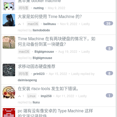
黑苹果 docker machine
问与答
•
nutting
•
May 9, 2022
大家是如何使用 Time Machine 的？
39
1
macOS
•
bailitusu
•
Nov 9, 2022
• Lastly
replied by
liamdododo
Time Machine 在有两块硬盘的情况下，如
何主动备份到某一块硬盘？
5
macOS
•
Bigbigmouse
•
Aug 19, 2022
• Lastly
replied by
Bigbigmouse
求移动固态硬盘推荐
8
问与答
•
prin523
•
Apr 15, 2022
• Lastly replied by
daimiaopeng
在安装 riscv-tools 发生如下错误。
1
1
Linux
•
imp258
•
Apr 11, 2022
• Lastly
replied by
liuxu
pc 端有没有像安卓的 Type Machine 这样
的文字记录软件