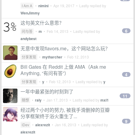
I Am A
•
nimini
•
Apr 19, 2017
• Lastly replied by
WenJimmy
这句英文什么意思？
6
问与答
•
m
•
Feb 14, 2013
• Lastly replied by
andybest
无意中发现flavors.me，这个网站怎么玩？
分享发现
•
mytharcher
•
Feb 12, 2013
Bill Gates 在 Reddit 上做 AMA（Ask me
Anything, “有问有答”）
4
分享发现
•
y
•
Feb 12, 2013
• Lastly replied by
y
一年中最紧张的时刻到了
11
随想
•
raly
•
Jan 17, 2013
• Lastly replied by
mxi1
经过两个小时的努力, 被我手滑删掉的豆瓣
分享框架终于浴火重生了...
9
iDev
•
alexrezit
•
Jan 16, 2013
• Lastly replied by
alexrezit