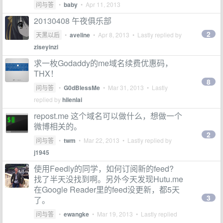
问与答
•
baby
•
Apr 11, 2013
20130408 午夜俱乐部
2
天黑以后
•
aveline
•
Apr 8, 2013
• Lastly replied by
ziseyinzi
求一枚Godaddy的me域名续费优惠码，
THX！
8
问与答
•
G0dBlessMe
•
Mar 31, 2013
• Lastly
replied by
hilenlai
repost.me 这个域名可以做什么，想做一个
微博相关的。
2
问与答
•
twm
•
Mar 22, 2013
• Lastly replied by
j1945
使用Feedly的同学，如何订阅新的feed?
找了半天没找到啊。另外今天发现Hutu.me
在Google Reader里的feed没更新，都5天
3
了。
问与答
•
ewangke
•
Mar 19, 2013
• Lastly replied