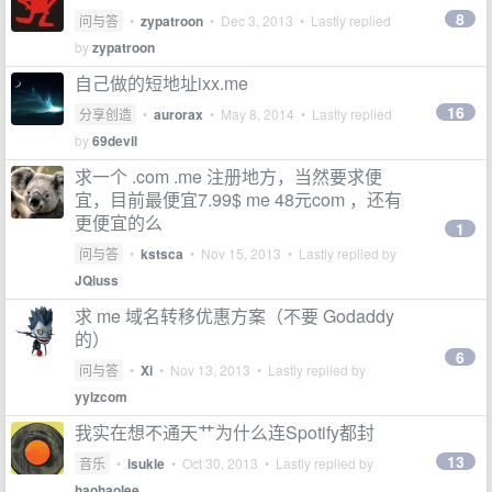
8
问与答
•
zypatroon
•
Dec 3, 2013
• Lastly replied
by
zypatroon
自己做的短地址ixx.me
16
分享创造
•
aurorax
•
May 8, 2014
• Lastly replied
by
69devil
求一个 .com .me 注册地方，当然要求便
宜，目前最便宜7.99$ me 48元com ，还有
更便宜的么
1
问与答
•
kstsca
•
Nov 15, 2013
• Lastly replied by
JQiuss
求 me 域名转移优惠方案（不要 Godaddy
的）
6
问与答
•
Xi
•
Nov 13, 2013
• Lastly replied by
yylzcom
我实在想不通天艹为什么连Spotify都封
13
音乐
•
isukle
•
Oct 30, 2013
• Lastly replied by
haohaolee