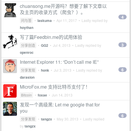
chuansong.me开源吗？想要了解下文章以
及主页的收录方式（爬虫？）。
4
问与答
•
laskuma
•
Apr 11, 2017
• Lastly replied by
hoythan
写了篇Feedbin.me的试用体验
3
分享创造
•
GG2
•
Jul 4, 2013
• Lastly replied by
openroc
Internet Explorer 11: “Don’t call me IE”
6
分享发现
•
honk
•
Jul 3, 2013
• Lastly replied by
darasion
MicroFox.me 支持比特币支付了！
Bitcoin
•
foxae
•
Jun 14, 2013
发现一个高级黑: Let me google that for
you
6
分享发现
•
tangzx
•
May 30, 2013
• Lastly replied
by
tangzx