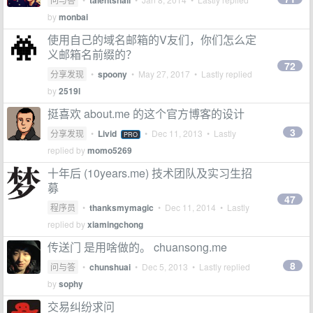
talentsnail
by
monbai
使用自己的域名邮箱的V友们，你们怎么定
义邮箱名前缀的？
72
分享发现
•
spoony
•
May 27, 2017
• Lastly replied
by
2519l
挺喜欢 about.me 的这个官方博客的设计
3
分享发现
•
Livid
•
Dec 11, 2013
• Lastly
PRO
replied by
momo5269
十年后 (10years.me) 技术团队及实习生招
募
47
程序员
•
thanksmymagic
•
Dec 11, 2014
• Lastly
replied by
xiamingchong
传送门 是用啥做的。 chuansong.me
8
问与答
•
chunshuai
•
Dec 5, 2013
• Lastly replied
by
sophy
交易纠纷求问