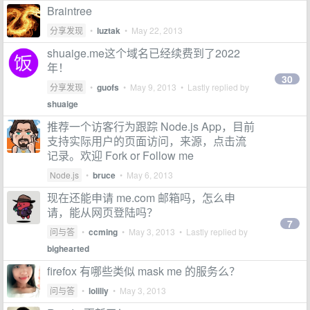
Braintree
分享发现
•
luztak
•
May 22, 2013
shuaige.me这个域名已经续费到了2022
年！
30
分享发现
•
guofs
•
May 9, 2013
• Lastly replied by
shuaige
推荐一个访客行为跟踪 Node.js App，目前
支持实际用户的页面访问，来源，点击流
记录。欢迎 Fork or Follow me
Node.js
•
bruce
•
May 6, 2013
现在还能申请 me.com 邮箱吗，怎么申
请，能从网页登陆吗？
7
问与答
•
ccming
•
May 3, 2013
• Lastly replied by
bighearted
firefox 有哪些类似 mask me 的服务么？
问与答
•
loliliy
•
May 3, 2013