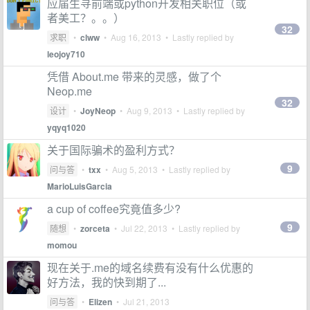
应届生寻前端或python开发相关职位（或
者美工？。。）
32
求职
•
clww
•
Aug 16, 2013
• Lastly replied by
leojoy710
凭借 About.me 带来的灵感，做了个
Neop.me
32
设计
•
JoyNeop
•
Aug 9, 2013
• Lastly replied by
yqyq1020
关于国际骗术的盈利方式？
9
问与答
•
txx
•
Aug 5, 2013
• Lastly replied by
MarioLuisGarcia
a cup of coffee究竟值多少?
9
随想
•
zorceta
•
Jul 22, 2013
• Lastly replied by
momou
现在关于.me的域名续费有没有什么优惠的
好方法，我的快到期了...
问与答
•
Elizen
•
Jul 21, 2013