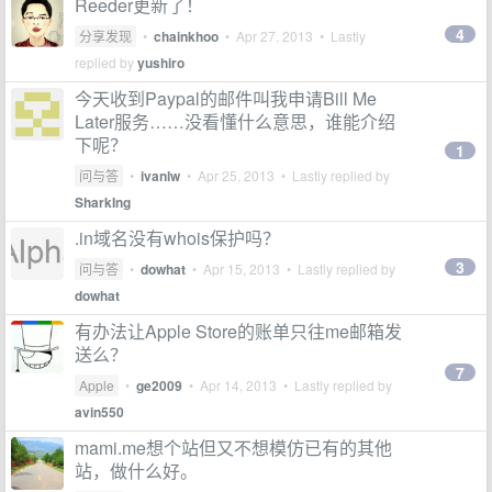
Reeder更新了！
4
分享发现
•
chainkhoo
•
Apr 27, 2013
• Lastly
replied by
yushiro
今天收到Paypal的邮件叫我申请Bill Me
Later服务……没看懂什么意思，谁能介绍
下呢？
1
问与答
•
ivanlw
•
Apr 25, 2013
• Lastly replied by
SharkIng
.in域名没有whois保护吗？
3
问与答
•
dowhat
•
Apr 15, 2013
• Lastly replied by
dowhat
有办法让Apple Store的账单只往me邮箱发
送么？
7
Apple
•
ge2009
•
Apr 14, 2013
• Lastly replied by
avin550
mami.me想个站但又不想模仿已有的其他
站，做什么好。