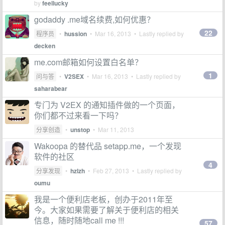
by
feellucky
godaddy .me域名续费,如何优惠？
22
程序员
•
hussion
•
Mar 16, 2013
• Lastly replied by
decken
me.com邮箱如何设置白名单？
1
问与答
•
V2SEX
•
Mar 16, 2013
• Lastly replied by
saharabear
专门为 V2EX 的通知插件做的一个页面，
你们都不过来看一下吗？
分享创造
•
unstop
•
Mar 11, 2013
Wakoopa 的替代品 setapp.me，一个发现
软件的社区
4
分享发现
•
hzlzh
•
Feb 27, 2013
• Lastly replied by
oumu
我是一个便利店老板，创办于2011年至
今。大家如果需要了解关于便利店的相关
信息，随时随地call me !!!
57