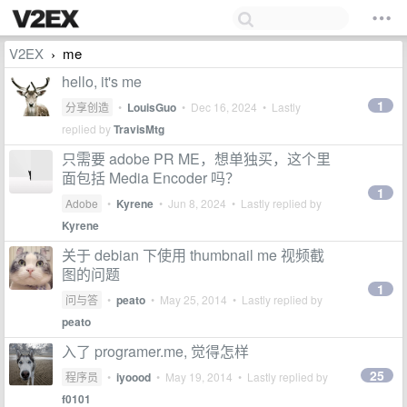
V2EX
me
›
hello, it's me
1
分享创造
•
LouisGuo
•
Dec 16, 2024
• Lastly
replied by
TravisMtg
只需要 adobe PR ME，想单独买，这个里
面包括 Media Encoder 吗？
1
Adobe
•
Kyrene
•
Jun 8, 2024
• Lastly replied by
Kyrene
关于 debian 下使用 thumbnail me 视频截
图的问题
1
问与答
•
peato
•
May 25, 2014
• Lastly replied by
peato
入了 programer.me, 觉得怎样
25
程序员
•
iyoood
•
May 19, 2014
• Lastly replied by
f0101