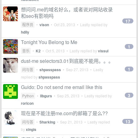
想问问.me的域名好么，或者说对网站收录
和seo有影响吗
17
程序员
•
vison
•
Oct 23, 2013
• Lastly replied by
hdily
Tonight You Belong to Me
1
音乐
•
K2
•
Oct 5, 2013
• Lastly replied by
vissul
dust-me selectors3.01到底能不能用。。。
1
问与答
•
shpasspass
•
Sep 27, 2013
• Lastly
replied by
shpasspass
Guido: Do not send me email like this
3
Python
•
llbgurs
•
Sep 25, 2013
• Lastly replied by
roricon
现在是不能注册me.com的邮箱了是么??
13
问与答
•
SharkIng
•
Sep 21, 2013
• Lastly replied
by
xingis