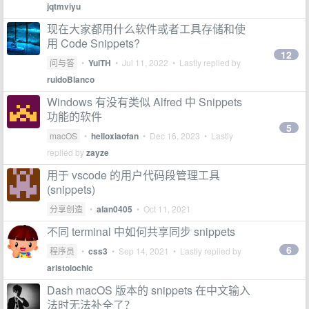
jqtmviyu
现在大家都用什么软件或者工具存储和使
用 Code Snippets?
12
问与答
•
YuiTH
•
Jul 11, 2022
• Lastly replied by
ruidoBlanco
Windows 有没有类似 Alfred 中 Snippets
功能的软件
5
macOS
•
helloxiaofan
•
Dec 16, 2023
• Lastly
replied by
zayze
用于 vscode 的用户代码段管理工具
(snippets)
分享创造
•
alan0405
•
Oct 11, 2021
不同 terminal 中如何共享同步 snippets
6
程序员
•
css3
•
Sep 14, 2021
• Lastly replied by
aristolochic
Dash macOS 版本的 snippets 在中文输入
法时无法补全了？