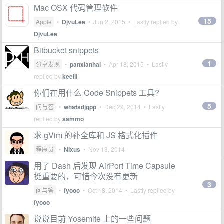
Mac OSX 代码管理软件
15
Apple
•
DjvuLee
•
Jun 2, 2015
• Lastly replied by
DjvuLee
Bitbucket snippets
1
分享发现
•
panxianhai
•
Apr 18, 2015
• Lastly
replied by
keelii
你们在用什么 Code Snippets 工具?
5
问与答
•
whatsdjgpp
•
Dec 29, 2014
• Lastly
replied by
sammo
求 gVim 的补全库和 JS 格式化插件
程序员
•
Nixus
•
Nov 13, 2014
用了 Dash 后发现 AirPort Time Capsule
挺重要的，可惜今次没有更新
3
问与答
•
fyooo
•
Oct 18, 2014
• Lastly replied by
fyooo
说说目前 Yosemite 上的一些问题