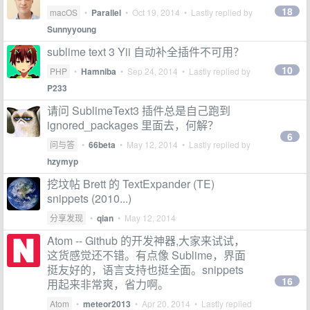
18
macOS
•
Parallel
•
Oct 19, 2014
• Lastly replied by
Sunnyyoung
sublime text 3 Yii 自动补全插件不可用？
10
PHP
•
Hamniba
•
Sep 24, 2014
• Lastly replied by
P233
请问 SublimeText3 插件总是自己跑到
ignored_packages 里面去，何解？
6
问与答
•
66beta
•
May 12, 2014
• Lastly replied by
hzymyp
挖坟帖 Brett 的 TextExpander (TE)
snippets (2010...)
分享发现
•
qian
•
May 12, 2014
Atom -- Github 的开发神器,大家来试试，
这货感觉还不错。有点像 Sublime，界面
挺友好的，语言支持也挺全面。snippets
16
用起来非常爽，省力啊。
Atom
•
meteor2013
•
Apr 20, 2014
• Lastly replied