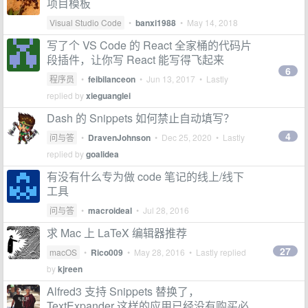
项目模板
Visual Studio Code
•
banxi1988
•
May 14, 2018
写了个 VS Code 的 React 全家桶的代码片
段插件，让你写 React 能写得飞起来
6
程序员
•
feibilanceon
•
Jun 13, 2017
• Lastly
replied by
xieguanglei
Dash 的 Snippets 如何禁止自动填写？
4
问与答
•
DravenJohnson
•
Dec 25, 2020
• Lastly
replied by
goalidea
有没有什么专为做 code 笔记的线上/线下
工具
问与答
•
macroideal
•
Jul 28, 2016
求 Mac 上 LaTeX 编辑器推荐
27
macOS
•
Rico009
•
May 28, 2016
• Lastly replied
by
kjreen
Alfred3 支持 Snippets 替换了，
TextExpander 这样的应用已经没有购买必