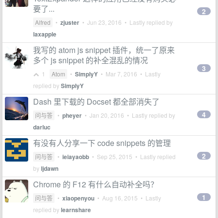
要了...
2
Alfred
•
zjuster
•
Jun 23, 2016
• Lastly replied by
laxapple
我写的 atom js snippet 插件，统一了原来
多个 js snippet 的补全混乱的情况
3
1
Atom
•
SimplyY
•
Mar 7, 2016
• Lastly
replied by
SimplyY
Dash 里下载的 Docset 都全部消失了
4
问与答
•
pheyer
•
Jan 20, 2016
• Lastly replied by
darluc
有没有人分享一下 code snippets 的管理
2
问与答
•
ieiayaobb
•
Sep 25, 2015
• Lastly replied
by
ljdawn
Chrome 的 F12 有什么自动补全吗？
1
问与答
•
xiaopenyou
•
Aug 16, 2015
• Lastly
replied by
learnshare