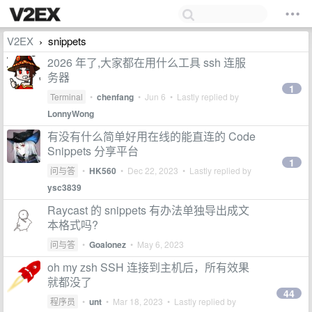
V2EX
snippets
›
2026 年了,大家都在用什么工具 ssh 连服
务器
1
Terminal
•
chenfang
•
Jun 6
• Lastly replied by
LonnyWong
有没有什么简单好用在线的能直连的 Code
Snippets 分享平台
1
问与答
•
HK560
•
Dec 22, 2023
• Lastly replied by
ysc3839
Raycast 的 snippets 有办法单独导出成文
本格式吗?
问与答
•
Goalonez
•
May 6, 2023
oh my zsh SSH 连接到主机后，所有效果
就都没了
44
程序员
•
unt
•
Mar 18, 2023
• Lastly replied by