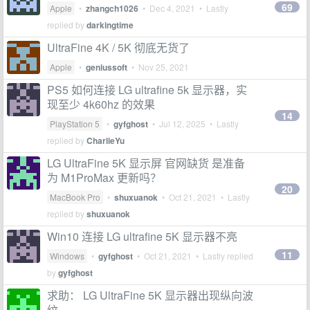
69
Apple
•
zhangch1026
•
Dec 4, 2021
• Lastly
replied by
darkingtime
UltraFine 4K / 5K 彻底无货了
Apple
•
geniussoft
•
Nov 25, 2021
PS5 如何连接 LG ultrafine 5k 显示器，实
现至少 4k60hz 的效果
14
PlayStation 5
•
gyfghost
•
Jul 12, 2025
• Lastly
replied by
CharlieYu
LG UltraFine 5K 显示屏 官网缺货 是准备
为 M1ProMax 更新吗？
20
MacBook Pro
•
shuxuanok
•
Oct 21, 2021
• Lastly
replied by
shuxuanok
Win10 连接 LG ultrafine 5K 显示器不亮
11
Windows
•
gyfghost
•
Oct 21, 2021
• Lastly replied
by
gyfghost
求助： LG UltraFine 5K 显示器出现纵向波
纹