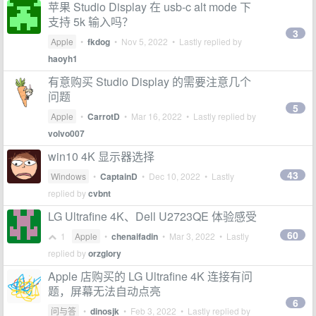
苹果 Studio Display 在 usb-c alt mode 下
支持 5k 输入吗？
3
Apple
•
fkdog
•
Nov 5, 2022
• Lastly replied by
haoyh1
有意购买 Studio Display 的需要注意几个
问题
5
Apple
•
CarrotD
•
Mar 16, 2022
• Lastly replied by
volvo007
win10 4K 显示器选择
43
Windows
•
CaptainD
•
Dec 10, 2022
• Lastly
replied by
cvbnt
LG Ultrafine 4K、Dell U2723QE 体验感受
60
1
Apple
•
chenaifadin
•
Mar 3, 2022
• Lastly
replied by
orzglory
Apple 店购买的 LG Ultrafine 4K 连接有问
题，屏幕无法自动点亮
6
问与答
•
dinosjk
•
Feb 3, 2022
• Lastly replied by