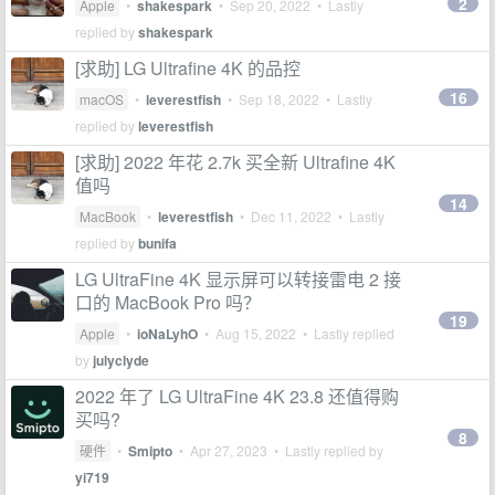
2
Apple
•
shakespark
•
Sep 20, 2022
• Lastly
replied by
shakespark
[求助] LG Ultrafine 4K 的品控
16
macOS
•
leverestfish
•
Sep 18, 2022
• Lastly
replied by
leverestfish
[求助] 2022 年花 2.7k 买全新 Ultrafine 4K
值吗
14
MacBook
•
leverestfish
•
Dec 11, 2022
• Lastly
replied by
bunifa
LG UltraFine 4K 显示屏可以转接雷电 2 接
口的 MacBook Pro 吗？
19
Apple
•
ioNaLyhO
•
Aug 15, 2022
• Lastly replied
by
julyclyde
2022 年了 LG UltraFine 4K 23.8 还值得购
买吗?
8
硬件
•
Smipto
•
Apr 27, 2023
• Lastly replied by
yi719