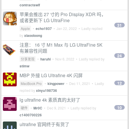
contractswif
苹果会推出 27 寸的 Pro Display XDR 吗，
或者更新下 LG UltraFine
31
Apple
•
echo1937
•
Jan 22, 2022
• Lastly replied
by
xiaooloong
注意： 16 寸 M1 Max 与 LG UltraFine 5K
有兼容性问题
24
分享发现
•
haruhi
•
Nov 6, 2022
• Lastly replied by
stimw
MBP 外接 LG Ultrafine 4K 闪屏
12
MacBook Pro
•
kingpower
•
Dec 11, 2021
• Lastly
replied by
xinyu198736
lg ultrafine 4k 素质真的太好了
10
硬件
•
Mr0C
•
Dec 9, 2021
• Lastly replied by
c1400700226
ultrafine 官网终于有货了