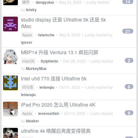
14
硬件
•
dangyuluo
•
May 24, 2023
• Lastly replied
by
letsky
studio display 还是 Ultrafine 5k 还是 5k
iMac
21
Apple
•
falamche
•
May 8, 2023
• Lastly replied by
tpxcer
MBP14 升级 Ventura 13.1 疯狂闪屏
2
macOS
•
Sylphiette
•
Dec 28, 2022
• Lastly replied
by
MurkeyMua
Intel uhd 770 连接 Ultrafine 5k
6
问与答
•
letianqiu
•
Oct 31, 2022
• Lastly replied by
letianqiu
iPad Pro 2020 怎么用 Ultrafine 4K
8
Apple
•
leverestfish
•
Oct 16, 2022
• Lastly replied
by
bleaker
ultrafine 4k 唤醒后亮度变得很高