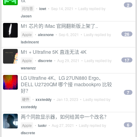
2
问与答
•
iowt
•
Sep 14, 2021
• Lastly replied by
Jaosn
M1 芯片的 iMac 官网翻新版上架了..
26
Apple
•
alexnone
•
Sep 6, 2021
• Lastly replied by
lsdvincent
M1 + Ultrafine 5K 直连无法 4K
17
Apple
•
discrete
•
Aug 29, 2021
• Lastly replied by
wananzz
LG Ultrafine 4K、LG 27UN880 Ergo、
DELL U2720QM 哪个接 macbookpro 比较
好？
7
硬件
•
xxxteddy
•
Jan 13, 2023
• Lastly replied by
xxxteddy
两个同款显示器，如何给其中一个改名？
6
Apple
•
luokr
•
Aug 27, 2021
• Lastly replied by
discrete