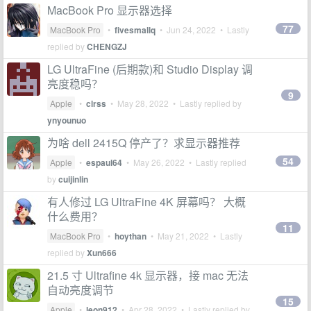
MacBook Pro 显示器选择
77
MacBook Pro
•
fivesmallq
•
Jun 24, 2022
• Lastly
replied by
CHENGZJ
LG UltraFine (后期款)和 Studio Display 调
亮度稳吗？
9
Apple
•
clrss
•
May 28, 2022
• Lastly replied by
ynyounuo
为啥 dell 2415Q 停产了？求显示器推荐
54
Apple
•
espaul64
•
May 26, 2022
• Lastly replied
by
cuijinlin
有人修过 LG UltraFine 4K 屏幕吗？ 大概
什么费用？
11
MacBook Pro
•
hoythan
•
May 21, 2022
• Lastly
replied by
Xun666
21.5 寸 Ultrafine 4k 显示器，接 mac 无法
自动亮度调节
15
Apple
•
leon912
•
Apr 28, 2022
• Lastly replied by