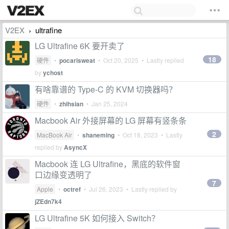
V2EX
ultrafine
›
LG Ultrafine 6K 要开卖了
18
硬件
•
pocarisweat
•
Oct 20, 2025
• Lastly replied
by
ychost
有啥靠谱的 Type-C 的 KVM 切换器吗？
硬件
•
zhihsian
•
Jan 25, 2024
Macbook Air 外接屏幕的 LG 屏幕有竖条条
2
MacBook Air
•
shaneming
•
Oct 18, 2023
• Lastly
replied by
AsyncX
Macbook 连 LG Ultrafine，黑底的软件窗
口边缘变透明了
7
Apple
•
octref
•
Jul 26, 2023
• Lastly replied by
jZEdn7k4
LG Ultrafine 5K 如何接入 Switch？