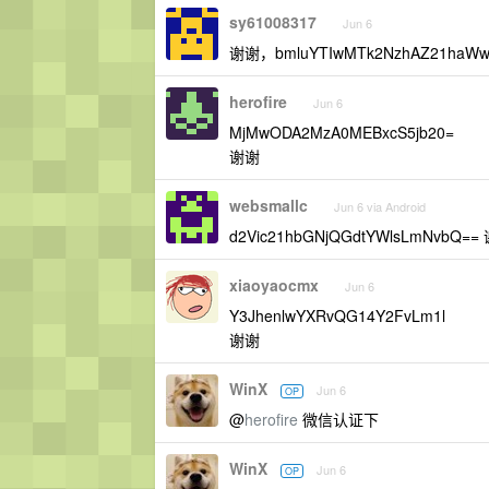
sy61008317
Jun 6
谢谢，bmluYTIwMTk2NzhAZ21haWw
herofire
Jun 6
MjMwODA2MzA0MEBxcS5jb20=
谢谢
websmallc
Jun 6 via Android
d2Vic21hbGNjQGdtYWlsLmNvbQ==
xiaoyaocmx
Jun 6
Y3JhenlwYXRvQG14Y2FvLm1l
谢谢
WinX
Jun 6
OP
@
herofire
微信认证下
WinX
Jun 6
OP