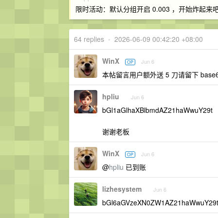
限时活动：默认分组开启 0.003 ，开始炸起来吧
64 replies
•
2026-06-09 00:42:20 +08:00
WinX
Jun 6
OP
本帖留言用户额外送 5 刀请留下 ba
hpliu
Jun 6
bGl1aGlhaXBlbmdAZ21haWwuY29t
谢谢老板
WinX
Jun 6
OP
@
hpliu
已到账
lizhesystem
Jun 6
bGl6aGVzeXN0ZW1AZ21haWwuY2