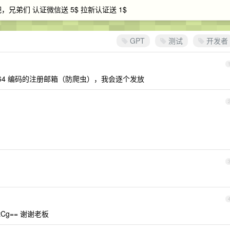
，兄弟们 认证微信送 5$ 拉新认证送 1$
GPT
测试
开发者
se64 编码的注册邮箱（防爬虫），我会逐个发放
9tCg== 谢谢老板