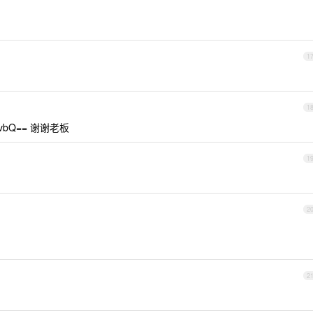
1
1
NvbQ== 谢谢老板
1
2
2