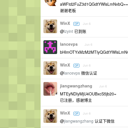
aWFtd2FuZ3d1QGdtYWlsLmNvbQ==
谢谢老板
WinX
Jun 6
OP
@
lzyint
已到账
lancevps
Jun 6
bHlmOTYxMzM2MTIyQGdtYWlsLm
WinX
Jun 6
OP
@
lancevps
微信认证
jiangwangzhang
Jun 6
MTEyNDIyMjU4OUBxcS5jb20=
已注册，感谢博主
WinX
Jun 6
OP
@
jiangwangzhang
认证下微信