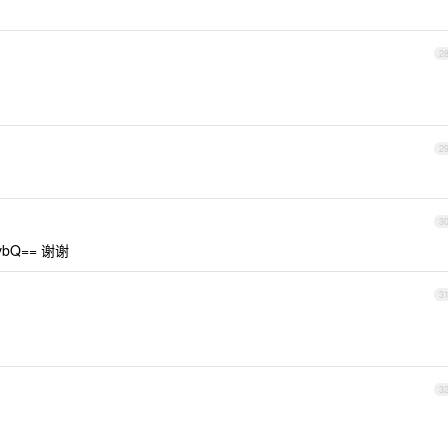
2
2
3
vbQ== 谢谢
3
3