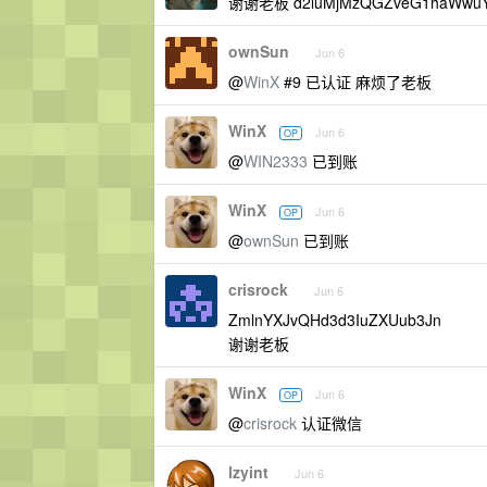
谢谢老板 d2luMjMzQGZveG1haWwuY
ownSun
Jun 6
@
WinX
#9 已认证 麻烦了老板
WinX
Jun 6
OP
@
WIN2333
已到账
WinX
Jun 6
OP
@
ownSun
已到账
crisrock
Jun 6
ZmlnYXJvQHd3d3IuZXUub3Jn
谢谢老板
WinX
Jun 6
OP
@
crisrock
认证微信
lzyint
Jun 6