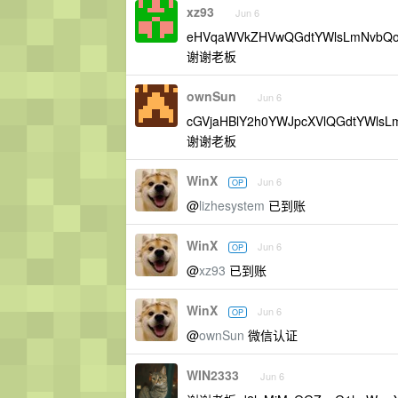
xz93
Jun 6
eHVqaWVkZHVwQGdtYWlsLmNvbQ
谢谢老板
ownSun
Jun 6
cGVjaHBlY2h0YWJpcXVlQGdtYWlsL
谢谢老板
WinX
Jun 6
OP
@
lizhesystem
已到账
WinX
Jun 6
OP
@
xz93
已到账
WinX
Jun 6
OP
@
ownSun
微信认证
WIN2333
Jun 6