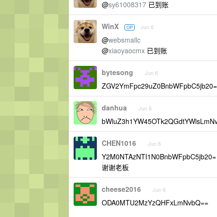
@
sy61008317
已到账
WinX
Jun 6
OP
@
websmallc
@
xiaoyaocmx
已到账
bytesong
Jun 6
ZGV2YmFpc29uZ0BnbWFpbC5jb20=
danhua
Jun 6
bWluZ3h1YW45OTk2QGdtYWlsLmN
CHEN1016
Jun 6
Y2M0NTAzNTI1N0BnbWFpbC5jb20=
谢谢老板
cheese2016
Jun 6
ODA0MTU2MzYzQHFxLmNvbQ==