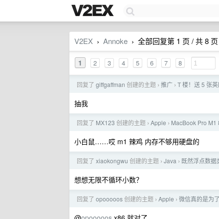
V2EX
Annoke
全部回复第 1 页 / 共 8 页
›
›
1
2
3
4
5
6
7
8
回复了
giffgaffman
创建的主题
推广
T 楼！送 5 张英国
›
›
抽我
回复了
MX123
创建的主题
Apple
MacBook Pro M
›
›
小白鼠……哎 m1 辣鸡 内存不够用硬盘的
回复了
xiaokongwu
创建的主题
Java
既然浮点数据
›
›
想想无限不循环小数？
回复了
opooooos
创建的主题
Apple
微信真的是为了不
›
›
@
opooooos
x86 就对了