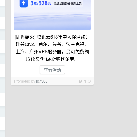
日
日
[即将结束] 腾讯云618年中大促活动：
硅谷CN2、首尔、曼谷、法兰克福、
上海、广州VPS服务器，另可免费领
取续费/升级/新购代金券。
日
查看活动
Promoted by
id7368
PRO
日
日
日