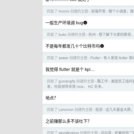
回复了
hronro
创建的主题
前端开发
做个小调查，国
›
›
一般生产环境调 bug🌚
回复了
buko
创建的主题
杭州
想了解下大家的薪资
›
›
不是每年都发几十个比特币吗🌚
回复了
sewer
创建的主题
Flutter
有人发现 flutter
›
›
我觉得 flutter 就是个 kpi…
回复了
guxiangfly
创建的主题
酷工作
美团员工组内直
›
›
发，社招领导非常 nice， HC 巨多。
地点？
回复了
Leronron
创建的主题
投资
这几天基金大跌
›
›
之前赚那么多不该吐下？
回复了
stopWorking
创建的主题
问与答
如果给你二
›
›