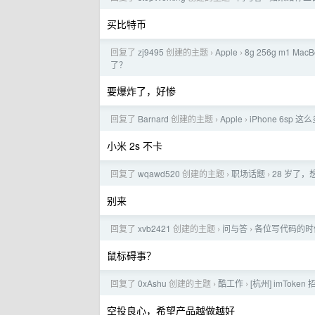
买比特币
回复了
zj9495
创建的主题
Apple
8g 256g m1 
›
›
了？
要爆炸了，好惨
回复了
Barnard
创建的主题
Apple
iPhone 6sp
›
›
小米 2s 不卡
回复了
wqawd520
创建的主题
职场话题
28 岁了
›
›
别来
回复了
xvb2421
创建的主题
问与答
各位写代码的时
›
›
鼠标碍事？
回复了
0xAshu
创建的主题
酷工作
[杭州] imTo
›
›
空投良心，希望产品越做越好