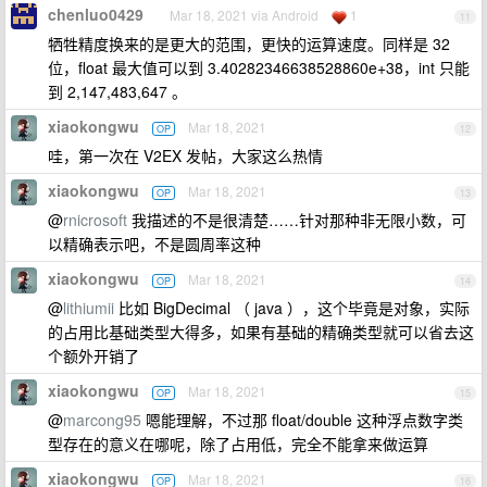
chenluo0429
Mar 18, 2021 via Android
1
11
牺牲精度换来的是更大的范围，更快的运算速度。同样是 32
位，float 最大值可以到 3.40282346638528860e+38，int 只能
到 2,147,483,647 。
xiaokongwu
Mar 18, 2021
OP
12
哇，第一次在 V2EX 发帖，大家这么热情
xiaokongwu
Mar 18, 2021
OP
13
@
rnicrosoft
我描述的不是很清楚……针对那种非无限小数，可
以精确表示吧，不是圆周率这种
xiaokongwu
Mar 18, 2021
OP
14
@
lithiumii
比如 BigDecimal （ java ），这个毕竟是对象，实际
的占用比基础类型大得多，如果有基础的精确类型就可以省去这
个额外开销了
xiaokongwu
Mar 18, 2021
OP
15
@
marcong95
嗯能理解，不过那 float/double 这种浮点数字类
型存在的意义在哪呢，除了占用低，完全不能拿来做运算
xiaokongwu
Mar 18, 2021
OP
16