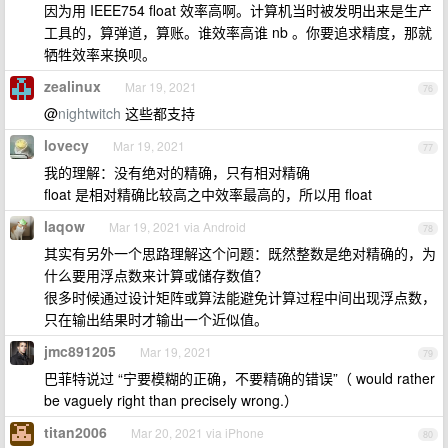
因为用 IEEE754 float 效率高啊。计算机当时被发明出来是生产
工具的，算弹道，算账。谁效率高谁 nb 。你要追求精度，那就
牺牲效率来换呗。
zealinux
Mar 19, 2021
76
@
nightwitch
这些都支持
lovecy
Mar 19, 2021
77
我的理解：没有绝对的精确，只有相对精确
float 是相对精确比较高之中效率最高的，所以用 float
laqow
Mar 19, 2021 via Android
78
其实有另外一个思路理解这个问题：既然整数是绝对精确的，为
什么要用浮点数来计算或储存数值？
很多时候通过设计矩阵或算法能避免计算过程中间出现浮点数，
只在输出结果时才输出一个近似值。
jmc891205
Mar 19, 2021
79
巴菲特说过 “宁要模糊的正确，不要精确的错误”（ would rather
be vaguely right than precisely wrong.）
titan2006
Mar 20, 2021 via iPhone
80