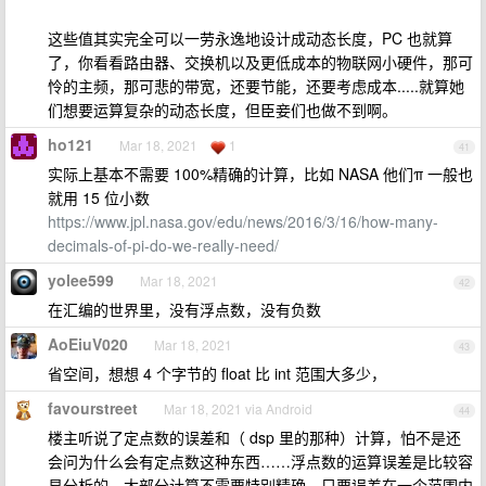
这些值其实完全可以一劳永逸地设计成动态长度，PC 也就算
了，你看看路由器、交换机以及更低成本的物联网小硬件，那可
怜的主频，那可悲的带宽，还要节能，还要考虑成本.....就算她
们想要运算复杂的动态长度，但臣妾们也做不到啊。
ho121
Mar 18, 2021
1
41
实际上基本不需要 100%精确的计算，比如 NASA 他们π 一般也
就用 15 位小数
https://www.jpl.nasa.gov/edu/news/2016/3/16/how-many-
decimals-of-pi-do-we-really-need/
yolee599
Mar 18, 2021
42
在汇编的世界里，没有浮点数，没有负数
AoEiuV020
Mar 18, 2021
43
省空间，想想 4 个字节的 float 比 int 范围大多少，
favourstreet
Mar 18, 2021 via Android
44
楼主听说了定点数的误差和（ dsp 里的那种）计算，怕不是还
会问为什么会有定点数这种东西……浮点数的运算误差是比较容
易分析的，大部分计算不需要特别精确，只要误差在一个范围内