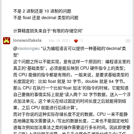
不是 2 进制还是 10 进制的问题
不是 float 还是 decimal 类型的问题
计算精度损失来自于“有限的存储空间”
lonewolfakela
Mar 18, 2021
13
32
@
xiaokongwu
"认为编程语言可以提供一种基础的'decimal'类
型"
这个问题之所以不能实现，是有这样一个原因的：编程语言里的
真正的“基础类型”，必须是能反映到 CPU 硬件指令上的类型；
而 CPU 能做的指令都是有限的，一般来说，是要求基础类型的
长度固定的：比如 float 就是 32 字节，double 就是 64 字节。
那么 CPU 在执行一个比如“float 加法”的指令的时候，它能知道
自己要做的事情实际上就是“读入两个 32 字节数据，送入一个浮
点加法单元，这个单元在经过固定的时间长度之后就能得到结
果，之后 CPU 就能进行后续计算”。
而对于你说的这种实际存储长度不定的数据，CPU 一来不能静
态地确定每次需要读入 /写出的数据长度，二来也不能固定地知
道每次例如加法乘法之类的操作需要运行多长时间。因此即使要
在 CPU 上进行相关运算，也几乎必然会先被拆分成几个“子任