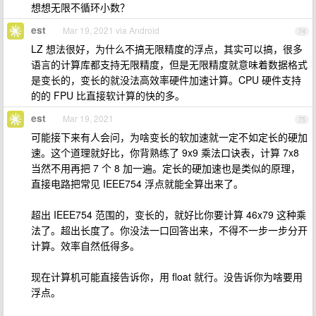
想想无限不循环小数？
est
Mar 19, 2021 via Android
74
LZ 想法很好，为什么不搞无限精度的浮点，其实可以搞，很多
语言的计算库都支持无限精度，但是无限精度就意味着数据格式
是变长的，变长的就没法高效率硬件加速计算。CPU 硬件支持
的的 FPU 比直接软计算的快的多。
est
Mar 19, 2021
75
可能接下来有人会问，为啥变长的软加速就一定不如定长的硬加
速。这个道理就好比，你背熟练了 9x9 乘法口诀表，计算 7x8
当然不用再把 7 个 8 加一遍。定长的硬加速也是类似的原理，
直接电路把常见 IEEE754 浮点就能全算出来了。
超出 IEEE754 范围的，变长的，就好比你要计算 46x79 这种乘
法了。超出长度了。你没法一口回答出来，不得不一步一步分开
计算。效率自然低得多。
现在计算机可能直接告诉你，用 float 就行。没告诉你为啥要用
浮点。