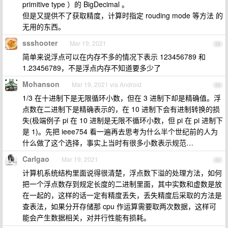
primitive type ）的 BigDecimal 。
但是又提供不了获取精度，计算时指定 rouding mode 等方法 的
无用的东西。
ssshooter
Mar 19, 2021
58
简单来说浮点可以在内存不多的情况下表示 123456789 和
1.23456789，不是浮点内存不知道要多少了
Mohanson
Mar 19, 2021 via Android
59
1/3 在十进制下是无限循环小数，但在 3 进制下却是精确值。浮
点数在二进制下是精确表示的，在 10 进制下会有进制转换的损
失(极端例子 pi 在 10 进制是无限不循环小数，但 pi 在 pi 进制下
是 1)。先把 ieee754 看一遍再去思考为什么半个世纪前的人为
什么做了这个选择，事实上当时有很多小数表示规范…
Carlgao
Mar 19, 2021
60
计算机系统结构里面说得很清楚，浮点数下溢的处理方法，如何
把一个浮点数存到规定长度的二进制里面，其中实数和虚数是放
在一起的，这样的话一定有精度丢失，丢失精度后采取的方法是
查表法，如果分开存储那 cpu 作运算需要取两次数据，这样可
能会产生数据相关，对并行性能有损耗。