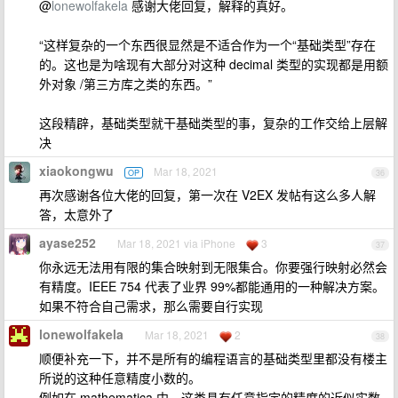
@
lonewolfakela
感谢大佬回复，解释的真好。
“这样复杂的一个东西很显然是不适合作为一个“基础类型”存在
的。这也是为啥现有大部分对这种 decimal 类型的实现都是用额
外对象 /第三方库之类的东西。”
这段精辟，基础类型就干基础类型的事，复杂的工作交给上层解
决
xiaokongwu
Mar 18, 2021
OP
36
再次感谢各位大佬的回复，第一次在 V2EX 发帖有这么多人解
答，太意外了
ayase252
Mar 18, 2021 via iPhone
3
37
你永远无法用有限的集合映射到无限集合。你要强行映射必然会
有精度。IEEE 754 代表了业界 99%都能通用的一种解决方案。
如果不符合自己需求，那么需要自行实现
lonewolfakela
Mar 18, 2021
2
38
顺便补充一下，并不是所有的编程语言的基础类型里都没有楼主
所说的这种任意精度小数的。
例如在 mathematica 中，这类具有任意指定的精度的近似实数