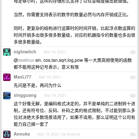
母足够小时，这样的存储形式支持了以任意精度输出数值值。
当然，你需要支持表示的数字的数量必然与内存开销成正比。
同时，更复杂的结构进行运算时的时间开销，比起浮点数运算的
时间开销多出很多很多数量级，对应的机器指令的数量也多出很
多很多数量级。
nightwitch
Mar 19, 2021
70
@
zealinux
sin, cos,tan,sqrt,log,pow 等一大票高频使用的函数
都不能用这种记号表示，意义有限
MaxLi77
Mar 19, 2021
71
先问是不是，再问为什么
xingguang
Mar 19, 2021
72
这个好像无解，是编码格式决定的，并不是单纯的二进制转十进
制，还有符号位、反码、补码之类的格式限制，不过能到那么多
位对决绝大多数场景适用了，如果不适用，那么证明这个公司有
能力自己搞一套了
Annoke
Mar 19, 2021 via Android
73