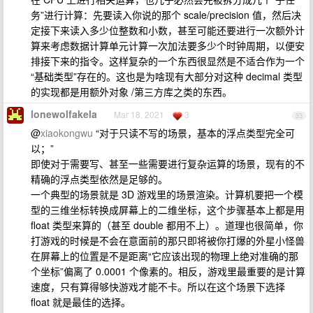
务”进行计算：先要读入你说的那个 scale/precision 值，然后决
定接下来读入多少位整数和小数，甚至可能还要进行一次额外计
算来考虑数据计算单元计算一次加法要多少个时钟周期，以便安
排接下来的指令。这样复杂的一个东西很显然是不适合作为一个
“基础类型”存在的。这也是为啥现有大部分对这种 decimal 类型
的实现都是用额外对象 /第三方库之类的东西。
lonewolfakela
Mar 18, 2021
3
33
@
xiaokongwu
“对于只读不写的场景，基本的浮点类型完全可
以；”
即使对于需要写、甚至一些需要进行复杂运算的场景，现有的不
精确的浮点类型依然是足够的。
一个典型的场景就是 3D 游戏里的场景渲染。计算机要把一个模
型的三维坐标转换成屏幕上的二维坐标，这个步骤基本上都是用
float 类型来算的（甚至 double 都用不上）。道理也很简单，你
打游戏的时候是不会在意面前的那只即将被你打爆的外星小怪兽
在屏幕上的位置是不是距离“它应该出现的物理上绝对准确的那
个坐标”偏离了 0.0001 个像素的。相反，游戏里最重要的是计算
速度，只有算得够快游戏才能不卡。所以在这个场景下选择
float 就是最佳的选择。