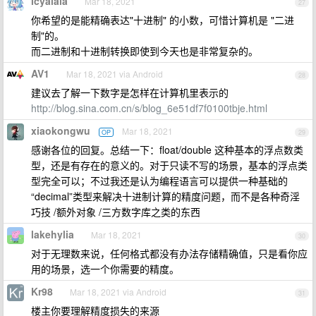
icyalala
Mar 18, 2021
27
你希望的是能精确表达"十进制" 的小数，可惜计算机是 "二进
制"的。
而二进制和十进制转换即使到今天也是非常复杂的。
AV1
Mar 18, 2021 via Android
28
建议去了解一下数字是怎样在计算机里表示的
http://blog.sina.com.cn/s/blog_6e51df7f0100tbje.html
xiaokongwu
Mar 18, 2021
OP
29
感谢各位的回复。总结一下：float/double 这种基本的浮点数类
型，还是有存在的意义的。对于只读不写的场景，基本的浮点类
型完全可以；不过我还是认为编程语言可以提供一种基础的
“decimal”类型来解决十进制计算的精度问题，而不是各种奇淫
巧技 /额外对象 /三方数字库之类的东西
lakehylia
Mar 18, 2021
30
对于无理数来说，任何格式都没有办法存储精确值，只是看你应
用的场景，选一个你需要的精度。
Kr98
Mar 18, 2021 via Android
31
楼主你要理解精度损失的来源