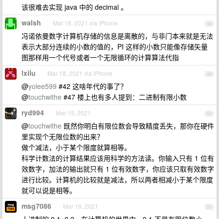
该很难去实现 java 中的 decimal 。
walsh
Mar 18, 2021 via iPhone
48
冯诺依曼数字计算机存储的信息是离散的，与非门本来就是无法
表示大部分连续的小数的值的，PI 这样的小数只能像存储矢量
图那样用一个代号或者一个无限循环的计算算法代指
lxilu
Mar 18, 2021 via iPhone
49
@
yolee599
#42 这啥年代的事了？
@
touchwithe
#47 楼上也有多人提到：二进制有限小数
ryd994
Mar 19, 2021
50
@
touchwithe
既然你明白有限位数会导致精度丢失，那你在硬件
里实现个无限位数的出来？
做个减法，小于某个限度就算相等。
科学计数法的计算结果应该用科学的方法读。你输入只有 1 位有
效数字，加法的输出就只有 1 位有效数字，你应该只取有效数字
进行比较。计算机的比较就是减法，所以两者相减小于某个限度
就可以说是相等。
msg7086
Mar 19, 2021
51