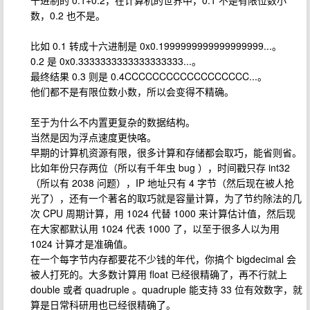
十进制的 0.1+0.2，在计算机的世界中，0.1 不是有限位数小
数，0.2 也不是。
比如 0.1 转成十六进制是 0x0.1999999999999999999...。
0.2 是 0x0.3333333333333333333...。
最终结果 0.3 则是 0.4CCCCCCCCCCCCCCCCCC...。
他们都不是有限位数小数，所以会变得不精确。
至于为什么不内置更复杂的数据结构。
当然是因为浮点速度更快咯。
早期的计算机资源有限，很多计算和存储都会取巧，能省则省。
比如年份只存两位（所以有千年虫 bug ），时间戳只存 int32
（所以有 2038 问题），IP 地址只有 4 字节（然后现在被人抢
光了），还有一个著名的取巧就是容量计算，为了节约除法的几
次 CPU 周期计算，用 1024 代替 1000 来计算估计值，然后现
在大家都默认用 1024 代表 1000 了，以至于很多人以为用
1024 计算才是准确值。
在一个每字节内存都要花不少钱的年代，你搞个 bigdecimal 会
被人打死的。大多数计算用 float 已经很精确了，再不行就上
double 或者 quadruple 。quadruple 能支持 33 位有效数字，就
算是日常科研用也已经很精确了。