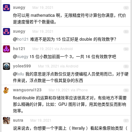
xuegy
Mar 19, 2021
52
你可以用 mathematica 啊，无限精度符号计算包你满意，代价
是速度慢若干个数量级。
xuegy
Mar 19, 2021
53
@
ho121
难道不是因为 15 位正好是 double 的有效数字？
ho121
Mar 19, 2021 via Android
54
@
xuegy
15 位小数加前面一个 3，一共 16 位有效数字吧
yolee599
Mar 19, 2021 via Android
55
@
lxilu
我的意思是浮点数仅仅是方便编程人员使用而已，对于硬
件来说，浮点数是一个极其复杂的东西
wanguorui123
Mar 19, 2021 via iPhone
56
float/double 的运算和存储效率应该很高才对，有些地方不需要
那么精确的计算，比如：GPU 图形计算，用其他类型反而影响
效率。
sutra
Mar 19, 2021
57
说来说去，你想要一个字面上（ literally ）看起来像原始类型（