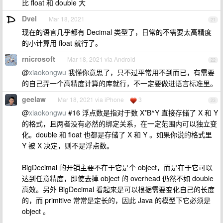
比 float 和 double 大
Dvel
Mar 18, 2021
21
现在的语言几乎都有 Decimal 类型了，日常的不需要太高精度
的小计算用 float 就行了。
rnicrosoft
Mar 18, 2021 via Android
22
@
xiaokongwu
我懂你意思了，只不过平常用不到而已，有需要
的自己弄一个高精度计算的库就行，不一定要做进语言标准里。
geelaw
Mar 18, 2021 via iPhone
3
23
@
xiaokongwu
#16 浮点数是指对于数 X*B^Y 直接存储了 X 和 Y
的格式，且两者没有必然的绑定关系，在一定范围内可以独立变
化。double 和 float 也都是存储了 X 和 Y 。如果你说的格式里
Y 被 X 决定，则不是浮点数。
BigDecimal 的开销主要不在于它是个 object，而是在于它可以
达到任意精度，即使去掉 object 的 overhead 仍然不如 double
高效。另外 BigDecimal 看起来是可以根据需要变化自己的长度
的，而 primitive 常常是定长的，因此 Java 的模型下它必须是
object 。