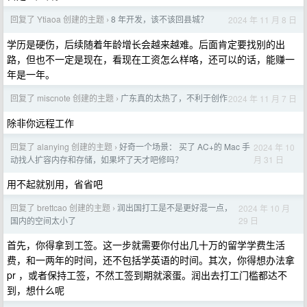
回复了 Ytiaoa 创建的主题
8 年开发，该不该回县城？
2024 年 11 月 8 日
›
学历是硬伤，后续随着年龄增长会越来越难。后面肯定要找别的出
路，但也不一定是现在，看现在工资怎么样咯，还可以的话，能赚一
年是一年。
回复了 miscnote 创建的主题
广东真的太热了，不利于创作
2024 年 11 月 7 日
›
除非你远程工作
回复了 alanying 创建的主题
好奇一个场景： 买了 AC+的 Mac 手
2024 年 10
›
月 31 日
动找人扩容内存和存储，如果坏了天才吧修吗？
用不起就别用，省省吧
回复了 brettcao 创建的主题
润出国打工是不是更好混一点，
2024 年 10 月
›
29 日
国内的空间太小了
首先，你得拿到工签。这一步就需要你付出几十万的留学学费生活
费，和一两年的时间，还不包括学英语的时间。其次，你得想办法拿
pr ，或者保持工签，不然工签到期就滚蛋。润出去打工门槛都达不
到，想什么呢