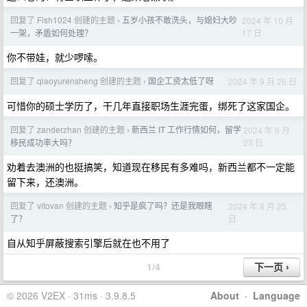
回复了 Fish1024 创建的主题
五岁小孩不敢洗头，与媳妇大吵
2024 年 10 月
›
17 日
一架，矛盾如何处理？
你不带娃，就少啰嗦。
回复了 qiaoyurensheng 创建的主题
国企工资太低了呀
2024 年 9 月 26 日
›
可惜你的硕士学历了，干几年直接职场生涯完蛋，绑死了这家国企。
回复了 zanderzhan 创建的主题
新西兰 IT 工作行情如何，留学
2024 年 9 月
›
23 日
移民成功率大吗？
劝着去澳洲的也挺搞笑，知道现在移民有多难吗，新西兰都不一定能
留下来，还澳洲。
回复了 vitovan 创建的主题
知乎是疯了吗？还是我眼瞎
2024 年 8 月 25
›
日
了？
自从知乎屏蔽搜索引擎后就在也不用了
1/4
© 2026 V2EX · 31ms · 3.9.8.5
About
·
Language