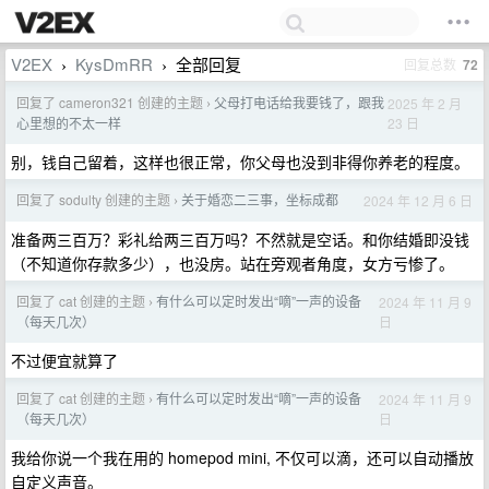
V2EX
KysDmRR
全部回复
回复总数
72
›
›
回复了 cameron321 创建的主题
父母打电话给我要钱了，跟我
2025 年 2 月
›
23 日
心里想的不太一样
别，钱自己留着，这样也很正常，你父母也没到非得你养老的程度。
回复了 sodulty 创建的主题
关于婚恋二三事，坐标成都
2024 年 12 月 6 日
›
准备两三百万？彩礼给两三百万吗？不然就是空话。和你结婚即没钱
（不知道你存款多少），也没房。站在旁观者角度，女方亏惨了。
回复了 cat 创建的主题
有什么可以定时发出“嘀”一声的设备
2024 年 11 月 9
›
日
（每天几次）
不过便宜就算了
回复了 cat 创建的主题
有什么可以定时发出“嘀”一声的设备
2024 年 11 月 9
›
日
（每天几次）
我给你说一个我在用的 homepod mini, 不仅可以滴，还可以自动播放
自定义声音。