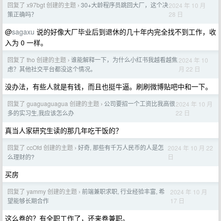
回复了 x97bgt 创建的主题
30+大龄程序员跳回大厂，这个决
2024 年 10 月
›
28 日
策正确吗？
@
sagaxu
说的好像大厂毕业后到退休的几十年内完全找不到工作，收
入为 0 一样。
回复了 tho 创建的主题
谁能解释一下，为什么小红书我越看越焦
2024 年 10
›
月 22 日
虑？其他社交平台都没这个情况。
没办法，有些人就是有钱，而且也挺牛逼。刷刷微博贴吧中和一下。
回复了 guaguaguagua 创建的主题
公司要招一个工资比我高很
2024 年 10 月
›
22 日
多的实习生,我应该怎么办
真当人家研究生读的那几年吃干饭的？
回复了 ccOfd 创建的主题
好奇, 那些有千万人民币的人是怎
2024 年 10 月 22
›
日
么理财的?
买房
回复了 yammy 创建的主题
前端兼职求职, 行业经验丰富, 希
2024 年 10 月
›
17 日
望能够长期合作
这么卷的？有全职工作了，还来卷兼职。