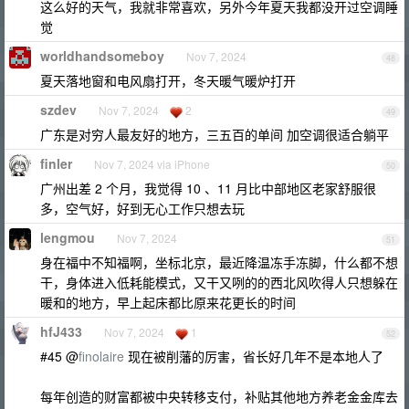
这么好的天气，我就非常喜欢，另外今年夏天我都没开过空调睡
觉
worldhandsomeboy
Nov 7, 2024
48
夏天落地窗和电风扇打开，冬天暖气暖炉打开
szdev
Nov 7, 2024
2
49
广东是对穷人最友好的地方，三五百的单间 加空调很适合躺平
finler
Nov 7, 2024 via iPhone
50
广州出差 2 个月，我觉得 10 、11 月比中部地区老家舒服很
多，空气好，好到无心工作只想去玩
lengmou
Nov 7, 2024
51
身在福中不知福啊，坐标北京，最近降温冻手冻脚，什么都不想
干，身体进入低耗能模式，又干又咧的的西北风吹得人只想躲在
暖和的地方，早上起床都比原来花更长的时间
hfJ433
Nov 7, 2024
1
52
#45 @
finolaire
现在被削藩的厉害，省长好几年不是本地人了
每年创造的财富都被中央转移支付，补贴其他地方养老金金库去