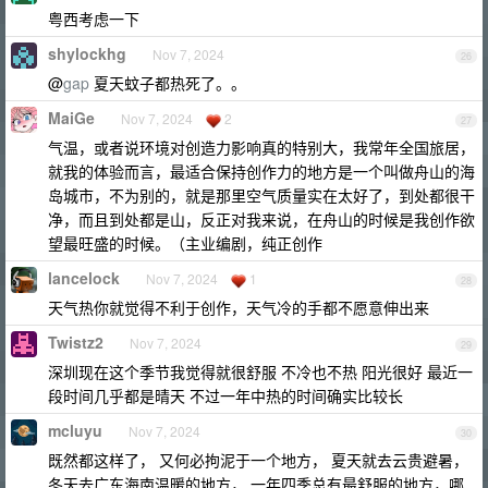
粤西考虑一下
shylockhg
Nov 7, 2024
26
@
gap
夏天蚊子都热死了。。
MaiGe
Nov 7, 2024
2
27
气温，或者说环境对创造力影响真的特别大，我常年全国旅居，
就我的体验而言，最适合保持创作力的地方是一个叫做舟山的海
岛城市，不为别的，就是那里空气质量实在太好了，到处都很干
净，而且到处都是山，反正对我来说，在舟山的时候是我创作欲
望最旺盛的时候。（主业编剧，纯正创作
lancelock
Nov 7, 2024
1
28
天气热你就觉得不利于创作，天气冷的手都不愿意伸出来
Twistz2
Nov 7, 2024
29
深圳现在这个季节我觉得就很舒服 不冷也不热 阳光很好 最近一
段时间几乎都是晴天 不过一年中热的时间确实比较长
mcluyu
Nov 7, 2024
30
既然都这样了， 又何必拘泥于一个地方， 夏天就去云贵避暑，
冬天去广东海南温暖的地方， 一年四季总有最舒服的地方，哪