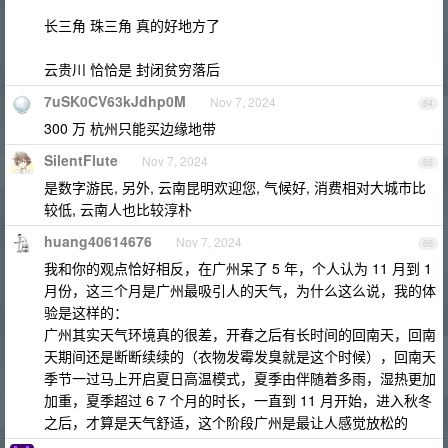
长三角 珠三角 真的好地方了
云贵川 恰恰是 封闭贫穷落后
7uSK0CV63kJdhp0M
Nov 7, 2024
64
300 万 杭州只能买边缘地带
SilentFlute
Nov 7, 2024
65
是数字游民, 另外, 云南昆明欢迎您, 气候好, 消费相对大城市比
较低, 云南人也比较淳朴
huang40614676
Nov 7, 2024
66
我和你的观点恰好相反，在广州呆了 5 年，个人认为 11 月到 1
月份，这三个月是广州最吸引人的天气，为什么这么说，我的体
验是这样的：
广州其实天气环境真的很差，开春之后有长时间的回南天，回南
天期间还是断断续续的（衣物发霉发臭就是这个时候），回南天
季节一过马上开启夏日高温模式，夏季由伴随着多雨，湿热更加
加重，夏季超过 6 7 个月的时长，一直到 11 月开始，进入秋冬
之后，才算是天气舒适，这个阶段广州是最让人感觉放松的