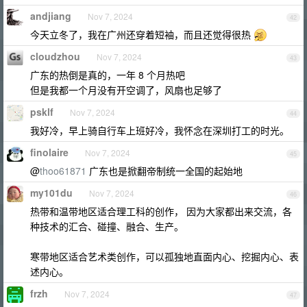
andjiang
Nov 7, 2024
42
今天立冬了，我在广州还穿着短袖，而且还觉得很热
cloudzhou
Nov 7, 2024
43
广东的热倒是真的，一年 8 个月热吧
但是我都一个月没有开空调了，风扇也足够了
psklf
Nov 7, 2024
44
我好冷，早上骑自行车上班好冷，我怀念在深圳打工的时光。
finolaire
Nov 7, 2024
45
@
thoo61871
广东也是掀翻帝制统一全国的起始地
my101du
Nov 7, 2024
46
热带和温带地区适合理工科的创作， 因为大家都出来交流，各
种技术的汇合、碰撞、融合、生产。
寒带地区适合艺术类创作，可以孤独地直面内心、挖掘内心、表
述内心。
frzh
Nov 7, 2024
47