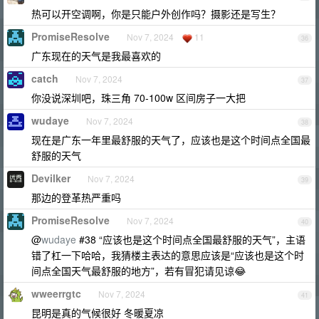
热可以开空调啊，你是只能户外创作吗？摄影还是写生？
PromiseResolve
Nov 7, 2024
11
36
广东现在的天气是我最喜欢的
catch
Nov 7, 2024
37
你没说深圳吧，珠三角 70-100w 区间房子一大把
wudaye
Nov 7, 2024
38
现在是广东一年里最舒服的天气了，应该也是这个时间点全国最
舒服的天气
Devilker
Nov 7, 2024
39
那边的登革热严重吗
PromiseResolve
Nov 7, 2024
40
@
wudaye
#38 “应该也是这个时间点全国最舒服的天气”，主语
错了杠一下哈哈，我猜楼主表达的意思应该是“应该也是这个时
间点全国天气最舒服的地方”，若有冒犯请见谅😂
wweerrgtc
Nov 7, 2024
41
昆明是真的气候很好 冬暖夏凉