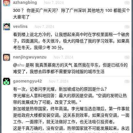
azhangbing
Nov 7, 2024
72
300 ？ 你是买广州天河？ 除了广州深圳 其他地方 100 都能买个
大豪宅了
vevlins
Nov 7, 2024
73
看到楼上说北方冷的，让我想起来高中时在学校里面租一个破房
子，四面漏风，冬天很冷，极大的降低了我的学习效率。如果高
考在冬天，我得少考 30 分。
nanjingwuyanzu
Nov 7, 2024
74
@
ahu
是啊 我真羡慕南方的天气 虽然我在华东，但是已经冷的
难受了，我想去四季都不需要穿羽绒服的城市生活
gaomengyu42
Nov 7, 2024
75
有一次，记者问李光耀，新加坡成功的原因是什么？
李光耀出人意料地回答：最大的原因是空调。"空调的发明让热
带的发展成为了可能，改变了文明。"
新加坡是热带国家，终年高温。李光耀当选总理后，第一件事就
是给政府大楼都安装空调。这关系到效率，如果没有空调，一面
工作、一面擦汗，就无法做好工作，也无法吸引投资者。
这是千真万确的，没有空调，热带国家就不可能发展起来，永远