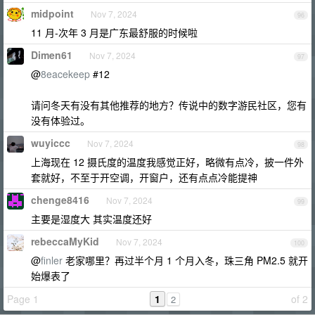
midpoint
Nov 7, 2024
96
11 月-次年 3 月是广东最舒服的时候啦
Dimen61
Nov 7, 2024
97
@
8eacekeep
#12
请问冬天有没有其他推荐的地方？传说中的数字游民社区，您有
没有体验过。
wuyiccc
Nov 7, 2024
98
上海现在 12 摄氏度的温度我感觉正好，略微有点冷，披一件外
套就好，不至于开空调，开窗户，还有点点冷能提神
chenge8416
Nov 7, 2024
99
主要是湿度大 其实温度还好
rebeccaMyKid
Nov 7, 2024
100
@
finler
老家哪里？再过半个月 1 个月入冬，珠三角 PM2.5 就开
始爆表了
Page 1
1
of 2
2