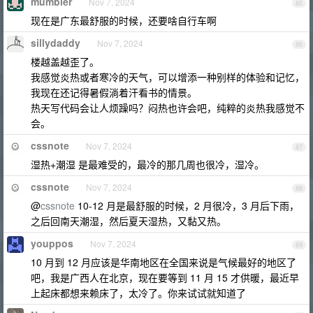
mumbler
Nov 7, 2024
85
现在是广东最舒服的时候，还要啥自行车啊
sillydaddy
Nov 7, 2024
86
楼越盖越歪了。
我感觉炎热或者寒冷的天气，可以增添一种别样的体验和记忆，
我现在还记得暑假淌着汗看书的情景。
热天写代码会让人烦躁吗？闷热也许会吧，纯粹的炎热我感觉不
会。
cssnote
Nov 7, 2024
87
湿热+潮湿 是最难受的，最冷的那几周也很冷，湿冷。
cssnote
Nov 7, 2024
88
@
cssnote
10-12 月是最舒服的时候，2 月很冷，3 月后下雨，
之后回南天潮湿，然后夏天湿热，又黏又热。
youppos
Nov 7, 2024
89
10 月到 12 月应该是华南地区在全国来说是气候最好的地区了
吧，我是广西人在北京，现在要等到 11 月 15 才供暖，最近早
上起床都想来赖床了，太冷了。你来试试就知道了