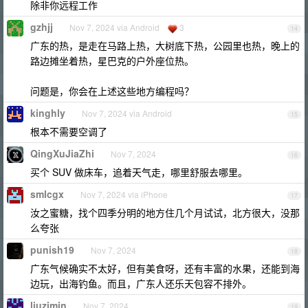
除非你远程工作
gzhjj
Nov 7, 2024 via Android
3
14
广东的热，是走在马路上热，大树底下热，公园里也热，晚上的
路边摊坐着热，星巴克的户外座位热。
问题是，你会在上述这些地方编程吗？
kinghly
Nov 7, 2024 via Android
15
根本不需要空调了
QingXuJiaZhi
Nov 7, 2024
16
买个 SUV 做床车，追着天气走，哪里舒服去哪里。
smlcgx
Nov 7, 2024 via iPhone
17
汝之蜜糖，找个四季分明的地方住几个月试试，北方很大，没那
么夸张
punish19
Nov 7, 2024
18
广东气候确实不太好，但有美食呀，还有丰富的水果，还能到海
边玩，出海钓鱼。而且，广东人还乐天包容不排外。
liuzimin
Nov 7, 2024
19