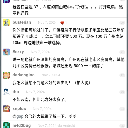
我曾在室温 37 、8 度的南山城中村写代码。。。打开电扇，感
觉也还行。
busterian
Nov 7, 2024
1
20
你的情报可能过时了，广佛经济不行所以很多地区比起三四年前
都跌了 4 成以上，怎么可能还要 300 万。现在 100 万广州南站
10km 周边地铁盘一堆选择。
Sezxy
Nov 7, 2024
21
珠三角也就广州深圳的房价高，广州现在就老市区房价高，其他
几个区房价已经很低。增城还出现 5000 一平的房子
darkengine
Nov 7, 2024
22
我怎么就想不到这么好的理由呢！（拍大腿）
tho
Nov 7, 2024
23
不如云南，但比北方好太多了。
xnplus
Nov 7, 2024
24
@
gap
会飞的大蟑螂了解一下，哈哈
m4d3bug
Nov 7, 2024 via Android
25