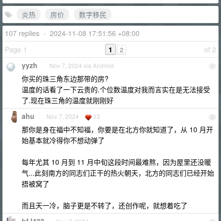
炎热
房价
数字移民
107 replies
•
2024-11-08 17:51:56 +08:00
Page 1
1
of 2
2
yyzh
Nov 7, 2024 via Android
1
你买的珠三角东边那带的房?
温度的话看了一下云贵的.个位数温度对我而言实在是无法接受
了.现在珠三角的温度就刚刚好
ahu
Nov 7, 2024
13
2
那你是身在福中不知福，你要是在北方你就知道了，从 10 月开
始基本就冷得你不想动弹了
每年尤其 10 月到 11 月中旬这段时间最难熬，因为屋里还没暖
气...此刻南方的同志们正干的热火朝天，北方的同志们已经开始
捂被窝了
而且天一冷，脑子更是不转了，还创作呢，就想着吃了