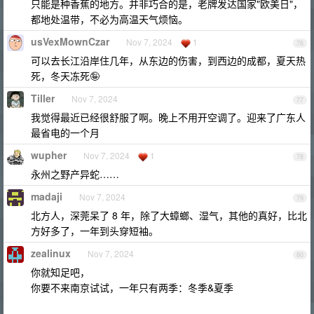
只能是种香蕉的地方。并非巧合的是，老牌发达国家"欧美日"，
都地处温带，不必为高温天气烦恼。
usVexMownCzar
Nov 7, 2024
1
76
可以去长江沿岸住几年，从东边的伤害，到西边的成都，夏天热
死，冬天冻死🤪
Tiller
Nov 7, 2024
77
我觉得最近已经很舒服了啊。晚上不用开空调了。迎来了广东人
最省电的一个月
wupher
Nov 7, 2024
1
78
永州之野产异蛇……
madaji
Nov 7, 2024
79
北方人，深莞呆了 8 年，除了大蟑螂、湿气，其他的真好，比北
方好多了，一年到头穿短袖。
zealinux
Nov 7, 2024
80
你就知足吧，
你要不来南京试试，一年只有两季：冬季&夏季