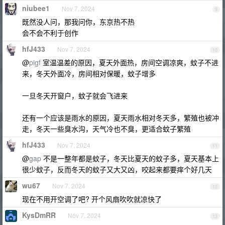
niubee1
Nov 7, 2024
9
既然没人问，那我问你，东京热不热
会不会不利于创作
hfJ433
Nov 7, 2024
10
@
pigf
室温温差的原因，夏天外面热，房间空调凉爽，蚊子不进
来，冬天外面冷，房间相对保暖，蚊子增多
一旦冬天开窗户，蚊子就会飞进来
还有一个应该是雨水的原因，夏天雨水相对冬天多，繁殖也被冲
走，冬天一些臭水沟，天气冷也不臭，更适合蚊子繁殖
hfJ433
Nov 7, 2024
11
@
gap
不是一整年都是蚊子，冬天比夏天的蚊子多，夏天基本上
很少蚊子，反而冬天的蚊子又大又凶，咬起来都要痒个好几天
wu67
Nov 7, 2024
12
现在不用开空调了吧? 开个风扇吹吹就凉快了
KysDmRR
Nov 7, 2024
13