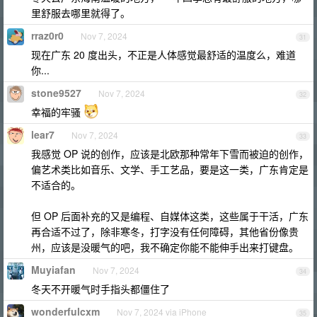
里舒服去哪里就得了。
rraz0r0
Nov 7, 2024
31
现在广东 20 度出头，不正是人体感觉最舒适的温度么，难道
你...
stone9527
Nov 7, 2024
32
幸福的牢骚
lear7
Nov 7, 2024
33
我感觉 OP 说的创作，应该是北欧那种常年下雪而被迫的创作，
偏艺术类比如音乐、文学、手工艺品，要是这一类，广东肯定是
不适合的。
但 OP 后面补充的又是编程、自媒体这类，这些属于干活，广东
再合适不过了，除非寒冬，打字没有任何障碍，其他省份像贵
州，应该是没暖气的吧，我不确定你能不能伸手出来打键盘。
Muyiafan
Nov 7, 2024
34
冬天不开暖气时手指头都僵住了
wonderfulcxm
Nov 7, 2024 via iPhone
35