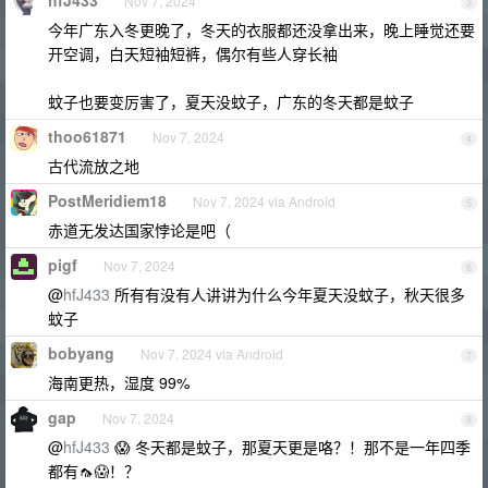
hfJ433
Nov 7, 2024
3
今年广东入冬更晚了，冬天的衣服都还没拿出来，晚上睡觉还要
开空调，白天短袖短裤，偶尔有些人穿长袖
蚊子也要变厉害了，夏天没蚊子，广东的冬天都是蚊子
thoo61871
Nov 7, 2024
4
古代流放之地
PostMeridiem18
Nov 7, 2024 via Android
5
赤道无发达国家悖论是吧（
pigf
Nov 7, 2024
6
@
hfJ433
所有有没有人讲讲为什么今年夏天没蚊子，秋天很多
蚊子
bobyang
Nov 7, 2024 via Android
7
海南更热，湿度 99%
gap
Nov 7, 2024
8
@
hfJ433
😱 冬天都是蚊子，那夏天更是咯？！那不是一年四季
都有🦟😱！？