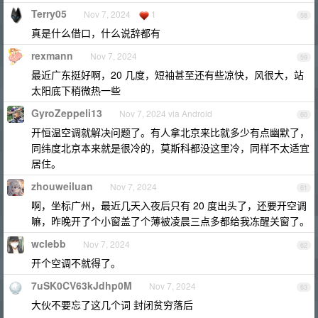
Terry05
Nov 7, 2024
1
58
真是什么借口，什么说辞都有
rexmann
Nov 7, 2024
59
最近广东挺好啊，20 几度，短袖甚至还有些凉快，风很大，站
太阳底下稍微热一些
GyroZeppeli13
Nov 7, 2024 via Android
60
开恒温空调就解决问题了。有人拿北京来比就多少有点幽默了，
同纬度北京本来就是很冷的，莫斯科都没这里冷，同样不太适宜
居住。
zhouweiluan
Nov 7, 2024
61
啊，坐标广州，最近几天入夜后只有 20 度出头了，还要开空调
嘛，昨晚开了个小窗盖了个薄被凌晨三点多都给我冻醒关窗了。
wclebb
Nov 7, 2024
62
开个空调不就得了。
7uSK0CV63kJdhp0M
Nov 7, 2024
63
大伙不要忘了这几个词 封闭贫穷落后