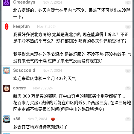
Greendays
Nov 7, 2024
67
北方挺好的，冬天有暖气在室内也不冷，呆热了还可以出去冷静
一下。
keepfun
Nov 7, 2024
68
我看好多说北方冷的 尤其是说北京的 现在能算得上冷么？不正
是不冷不热的季节么？ 现在都嫌冷 那真的冬天你还能受得了？
我觉得北京现在的季节温度 是最舒服的 不冷不热 还没有蚊子 也
没有来暖气的干燥 过阵子来暖气反而没有现在好
Sosocould
Nov 7, 2024
69
欢迎来重庆体验三个月 40+的天气
corcre
Nov 7, 2024
70
新房 300 万是买的哪啊, 在中山穷点的镇区买个别墅都够了...
花百来万买房+装修的话能在市区附近买个两房三房, 在珠三角地
区走走都不需要很长时间(但是中山的路政稀烂🐶)
x86
Nov 7, 2024
1
71
多去其它地方待待就知道好了