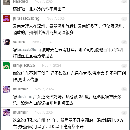
Nasdaq
Nov 7, 2024
90
还好啦，北方冷的你不想出门
jurassic2long
Nov 7, 2024
91
云南大理人在深圳，感觉深圳气候比云南好多了，但仅限深圳，
隔壁的广州都比深圳闷热潮湿很多
satoru
Nov 7, 2024
92
@
jurassic2long
我昨天在云南打车，那个司机说他当年来深圳
打螺丝差点被热晕过去
simple2025
Nov 7, 2024
93
你说广东不利于创作,还不如说广东吕布太多,洪水太多,不利于创
作,更让人信服.
murmur
Nov 7, 2024
94
@
elevioux
广东还炎热妈呀，热也就 35 度，这温度被重庆爆
杀，沿海有自然调控能热到哪里去
murmur
Nov 7, 2024
95
这么说吧我来广州 11 年，我睡觉不开空调的，温度降到 30 左
右吹电扇就可以了，28 以下电扇都不开