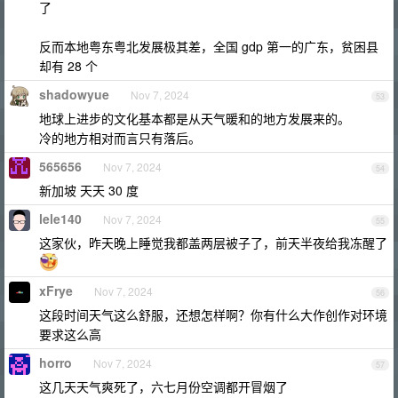
了
反而本地粤东粤北发展极其差，全国 gdp 第一的广东，贫困县
却有 28 个
shadowyue
Nov 7, 2024
53
地球上进步的文化基本都是从天气暖和的地方发展来的。
冷的地方相对而言只有落后。
565656
Nov 7, 2024
54
新加坡 天天 30 度
lele140
Nov 7, 2024
55
这家伙，昨天晚上睡觉我都盖两层被子了，前天半夜给我冻醒了
xFrye
Nov 7, 2024
56
这段时间天气这么舒服，还想怎样啊？你有什么大作创作对环境
要求这么高
horro
Nov 7, 2024
57
这几天天气爽死了，六七月份空调都开冒烟了