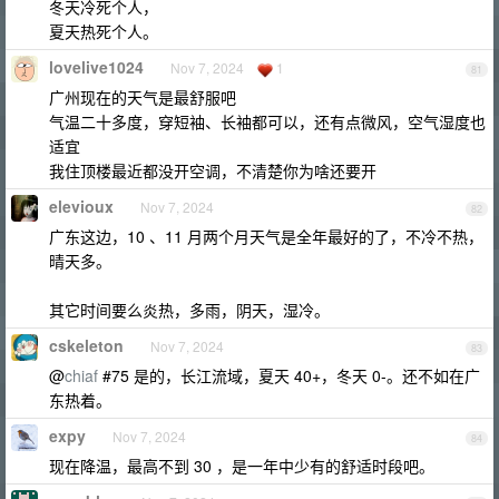
冬天冷死个人，
夏天热死个人。
lovelive1024
Nov 7, 2024
1
81
广州现在的天气是最舒服吧
气温二十多度，穿短袖、长袖都可以，还有点微风，空气湿度也
适宜
我住顶楼最近都没开空调，不清楚你为啥还要开
elevioux
Nov 7, 2024
82
广东这边，10 、11 月两个月天气是全年最好的了，不冷不热，
晴天多。
其它时间要么炎热，多雨，阴天，湿冷。
cskeleton
Nov 7, 2024
83
@
chiaf
#75 是的，长江流域，夏天 40+，冬天 0-。还不如在广
东热着。
expy
Nov 7, 2024
84
现在降温，最高不到 30 ，是一年中少有的舒适时段吧。