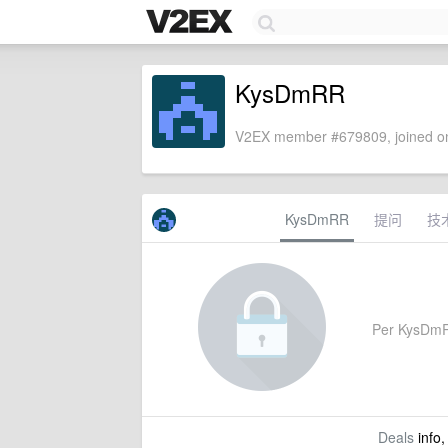
KysDmRR
V2EX member #679809, joined on
KysDmRR
提问
技
Per KysDmRR'
Deals
info,