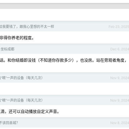
给我要钱了，跟我心里想的不太一样
Feb 23, 202
非得你养老的程度。
，坐标成都
Dec 6, 202
话。和你结婚即没钱（不知道你存款多少），也没房。站在旁观者角度，
“嘀”一声的设备（每天几次）
Nov 9, 202
“嘀”一声的设备（每天几次）
Nov 9, 202
不仅可以滴，还可以自动播放自定义声音。
该不该回县城？
Nov 8, 202