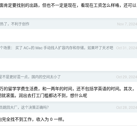
面肯定要找别的出路，但也不一定是现在，看现在工资怎么样咯，还可以
热了，不利于创作
Nov 7, 202
个场景： 买了 AC+的 Mac 手动找人扩容内存和存储，如果坏了天才吧
Oct 31, 202
是不是更好混一点，国内的空间太小了
Oct 29, 202
万的留学学费生活费，和一两年的时间，还不包括学英语的时间。其次，
到期就滚蛋。润出去打工门槛都达不到，想什么呢
序员跳回大厂，这个决策正确吗？
Oct 28, 202
完全找不到工作，收入为 0 一样。