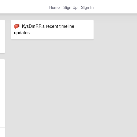
Home
Sign Up
Sign In
KysDmRR's recent timeline
updates