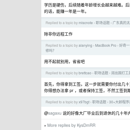
学历是硬伤，后续随着年龄增长会越来越难。后
的话，能赚一年是一年。
Replied to a topic by
miscnote
职场话题
广东真的太
›
›
除非你远程工作
Replied to a topic by
alanying
MacBook Pro
好奇一
›
›
修吗？
用不起就别用，省省吧
Replied to a topic by
brettcao
职场话题
润出国打工
›
›
首先，你得拿到工签。这一步就需要你付出几十
你得想办法拿 pr ，或者保持工签，不然工签
Replied to a topic by
x97bgt
职场话题
30+大龄程
›
›
@
sagaxu
说的好像大厂毕业后到退休的几十年内
More replies by KysDmRR
»