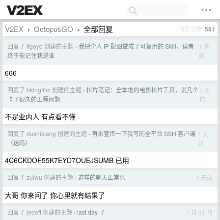
V2EX
OctopusGO
全部回复
回复总数
581
›
›
回复了 itgoyo 创建的主题
我把个人 IP 配图做成了可复用的 Skill，读者
1 天
›
前
终于能记住我是谁
666
回复了 bkingfilm 创建的主题
拉片笔记：全本地的电影拉片工具，说几个
1 天
›
前
卡了很久的工程问题
不是业内人 有点看不懂
回复了 dushixiang 创建的主题
再来宣传一下我写的全平台 SSH 客户端
1 天
›
前
（送码）
4C6CKDOF55K7EYD7OUEJSUMB 已用
回复了 zuiwu 创建的主题
这样的聊天正常么
4 天前
›
大哥 你来问了 你心里就有结果了
回复了 jedeft 创建的主题
last day 了
7 月 31 日
›