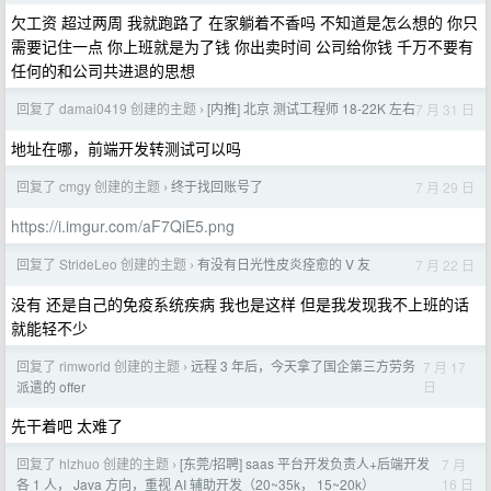
欠工资 超过两周 我就跑路了 在家躺着不香吗 不知道是怎么想的 你只
需要记住一点 你上班就是为了钱 你出卖时间 公司给你钱 千万不要有
任何的和公司共进退的思想
回复了 damai0419 创建的主题
[内推] 北京 测试工程师 18-22K 左右
7 月 31 日
›
地址在哪，前端开发转测试可以吗
回复了 cmgy 创建的主题
终于找回账号了
7 月 29 日
›
https://i.imgur.com/aF7QiE5.png
回复了 StrideLeo 创建的主题
有没有日光性皮炎痊愈的 V 友
7 月 22 日
›
没有 还是自己的免疫系统疾病 我也是这样 但是我发现我不上班的话
就能轻不少
回复了 rimworld 创建的主题
远程 3 年后，今天拿了国企第三方劳务
7 月 17
›
日
派遣的 offer
先干着吧 太难了
回复了 hlzhuo 创建的主题
[东莞/招聘] saas 平台开发负责人+后端开发
7 月
›
16 日
各 1 人， Java 方向，重视 AI 辅助开发（20~35k， 15~20k）