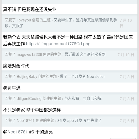
真不错 但是我现在还没失业
回复了 iloveyou 创建的主题
又要毕业了，这几年真是拿赔偿拿到手
7 月 16
›
日
软，真服了
我勒个去 天天拿赔偿也未尝不是一种出路 现在太热了 最好还是国庆
后再找工作
https://i.imgur.com/c1Q76Cd.png
回复了 magewu1223ll 创建的主题
最近散帅这个词经常看到
7 月 10 日
›
魔法对轰时代
回复了 BeijingBaby 创建的主题
做了一个开发者 Newsletter
7 月 8 日
›
老哥牛逼
回复了 diligentCoding 创建的主题
与人和解，与自己和解
7 月 8 日
›
不只是老家 整个中国都是这样
回复了 Neo18761 创建的主题
36 岁 app 开发 今年失业了
7 月 6 日
›
@
Neo18761
#6 干的漂亮