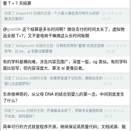
要 T + 7 天结算
回复了 Sniper416 创建的主题
个人接入微信支付有什么好的
2019 年 8 月
›
30 日
解决方案吗？
@
graetdk
这个结算是多长时间啊？微信支付的时间太长了，虚拟物
品全部 T+7，又不是电商干嘛搞这么长时间账期
回复了 b00tyhunt3r 创建的主题
计算机世界的“最难”应该还是图
2019 年 8 月
›
30 日
形学。比 ml， ai 和算法都要难
有的学科是横向难，涉及内容范围广，深度一般，cg 类似。有的学科
面比较窄，但内容深度大，算法 ai 更像后者。
回复了 EEEcho 创建的主题
如果梦是基于记忆的，那刚出生的
2019 年 8 月
›
29 日
婴儿也会做梦吗？
生命很神奇的，从父母 DNA 的结合到婴儿的第一念，中间到底发生
了什么？
回复了 imndx 创建的主题
开源版本太好了，导致专业版授权卖
2019 年 8 月
›
29 日
不出去，如何是好？
简单可行的方式就是程序开源，继续保证高质量代码；文档闭源、服