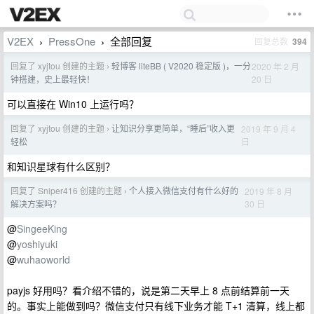
V2EX
PressOne
全部回复
回复总数
394
›
›
回复了 xyjtou 创建的主题
轻博客 liteBB ( V2020 稳定版 )，一分
2020 年 2 月
›
20 日
钟搭建，史上最轻快！
可以直接在 Win10 上运行吗？
回复了 xyjtou 创建的主题
让知识分享更简单，“睡后”收入更
2019 年 9 月 4
›
日
轻松
和知识星球有什么区别？
回复了 Sniper416 创建的主题
个人接入微信支付有什么好的
2019 年 8 月
›
30 日
解决方案吗？
@
SingeeKing
@
yoshiyuki
@
wuhaoworld
payjs 好用吗？看介绍不错的，说是第二天早上 8 点前结算前一天
的。事实上能做到吗？微信支付只有线下业务才能 T+1 清算，线上都