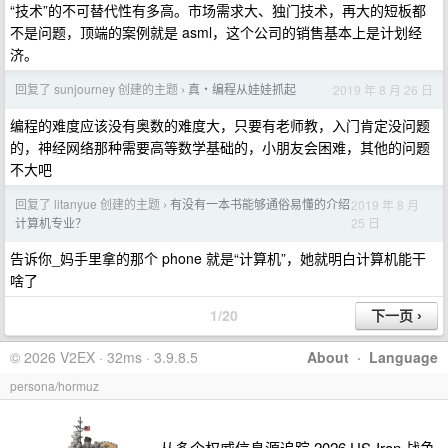
“技术”的不可替代性有多高。市场需求大、独门技术，再大的短板都
不是问题，顶端的案例就是 asml，这个公司的销售基本上是计划经
济。
回复了 sunjourney 创建的主题
真・编程从娃娃抓起
2019 年 8 月 26 日
›
编程的难度应该没有奥数的难度大，只要有老师教，入门肯定没问题
的，神经网络那种需要高等数学基础的，小朋友会困难，其他的问题
不大吧
回复了 litanyue 创建的主题
有没有一本书能够通俗易懂的介绍
2019 年 8 月
›
25 日
计算机专业？
告诉你_妈手里拿的那个 phone 就是“计算机”，她就明白计算机能干
啥了
1/20
© 2026 V2EX · 32ms · 3.9.8.5
About
·
Language
persona/hormuz
从多个权威信息源追踪 2026 US-Iran 战争