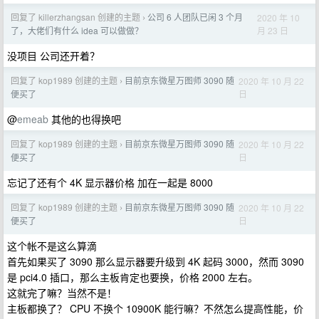
回复了 killerzhangsan 创建的主题
公司 6 人团队已闲 3 个月
2020 年 10
›
月 23 日
了，大佬们有什么 idea 可以做做？
没项目 公司还开着？
回复了 kop1989 创建的主题
目前京东微星万图师 3090 随
2020 年 10 月 22
›
日
便买了
@
emeab
其他的也得换吧
回复了 kop1989 创建的主题
目前京东微星万图师 3090 随
2020 年 10 月 22
›
日
便买了
忘记了还有个 4K 显示器价格 加在一起是 8000
回复了 kop1989 创建的主题
目前京东微星万图师 3090 随
2020 年 10 月 22
›
日
便买了
这个帐不是这么算滴
首先如果买了 3090 那么显示器要升级到 4K 起码 3000，然而 3090
是 pci4.0 插口，那么主板肯定也要换，价格 2000 左右。
这就完了嘛？当然不是！
主板都换了？ CPU 不换个 10900K 能行嘛？不然怎么提高性能，价