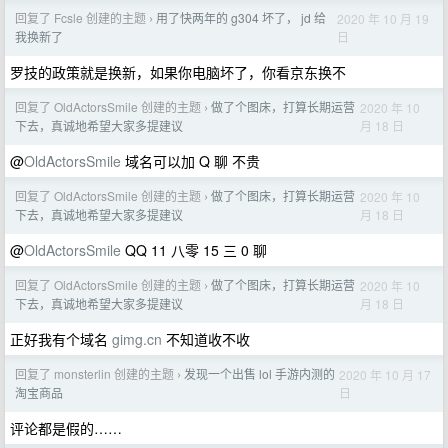
回复了 Fcsle 创建的主题
用了快两年的 g304 坏了， jd 给
2020 年 10 月 19
›
日
我换新了
罗技的政策就是换新，如果你电脑坏了，你看京东换不
回复了 OldActorsSmile 创建的主题
做了个图床，打算长期运营
2020 年 10
›
月 18 日
下去，真诚地希望大家多提建议
@
OldActorsSmile
域名可以加 Q 聊 不贵
回复了 OldActorsSmile 创建的主题
做了个图床，打算长期运营
2020 年 10
›
月 18 日
下去，真诚地希望大家多提建议
@
OldActorsSmile
QQ 11 八零 15 三 0 聊
回复了 OldActorsSmile 创建的主题
做了个图床，打算长期运营
2020 年 10
›
月 18 日
下去，真诚地希望大家多提建议
正好我有个域名
gimg.cn
不知道收不收
回复了 monsterlin 创建的主题
发现一个出售 lol 手游内测的
2020 年 10 月 17
›
日
淘宝商品
评论都是假的……