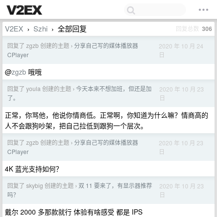
V2EX
Szhi
全部回复
回复总数
306
›
›
回复了 zgzb 创建的主题
分享自己写的媒体播放器
2020 年 10 月 24
›
日
CPlayer
@
zgzb
哦哦
回复了 youla 创建的主题
今天本来不想加班，但还是加
2020 年 10 月 23
›
日
了。
正常，你骂他，他说你情商低。正常啊，你知道为什么嘛？情商高的
人不会跟狗吵架，把自己拉低到跟狗一个层次。
回复了 zgzb 创建的主题
分享自己写的媒体播放器
2020 年 10 月 23
›
日
CPlayer
4K 蓝光支持如何？
回复了 skybig 创建的主题
双 11 要来了，有显示器推荐
2020 年 10 月 23
›
日
吗？
戴尔 2000 多那款就行 体验有啥感受 都是 IPS