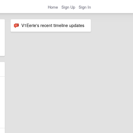
Home
Sign Up
Sign In
V1Eerie's recent timeline updates