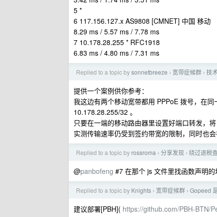
5 *
6 117.156.127.x AS9808 [CMNET] 中国 移动
8.29 ms / 5.57 ms / 7.78 ms
7 10.178.28.255 * RFC1918
6.83 ms / 4.80 ms / 7.31 ms
Replied to a topic by
sonnetbreeze
宽带症候群
技术
›
›
提供一个案例供你参考：
我这边有两个移动宽带都用 PPPoE 拨号，在同一个城域
10.178.28.255/32 。
只要在一端的移动路由器里设置好端口转发，将 L
实测传输速率仍受到签约带宽的限制，同时也会被
Replied to a topic by
rossroma
分享发现
绕过退税
›
›
@
panbofeng
#7 在那个 js 文件里找函数声明
Replied to a topic by
Knights
宽带症候群
Gopeed
›
›
建议部署[PBH](
https://github.com/PBH-