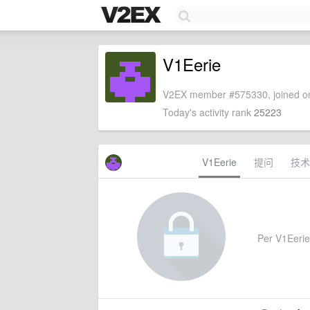
V1Eerie
V2EX member #575330, joined on
Today's activity rank
25223
V1Eerie
提问
技术
Per V1Eerie'