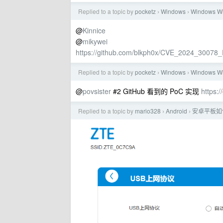
Replied to a topic by
pocketz
Windows
Windows 
›
›
@
Kinnice
@
mikywei
https://github.com/blkph0x/CVE_2024_3007
Replied to a topic by
pocketz
Windows
Windows 
›
›
@
povsister
#2 GitHub 看到的 PoC 实现
https:
Replied to a topic by
mario328
Android
安卓平板如何
›
›