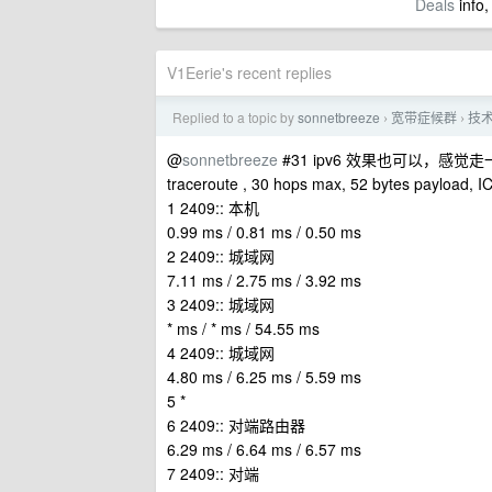
Deals
info,
V1Eerie's recent replies
Replied to a topic by
sonnetbreeze
宽带症候群
技术
›
›
@
sonnetbreeze
#31 ipv6 效果也可以，感觉
traceroute , 30 hops max, 52 bytes payload,
1 2409:: 本机
0.99 ms / 0.81 ms / 0.50 ms
2 2409:: 城域网
7.11 ms / 2.75 ms / 3.92 ms
3 2409:: 城域网
* ms / * ms / 54.55 ms
4 2409:: 城域网
4.80 ms / 6.25 ms / 5.59 ms
5 *
6 2409:: 对端路由器
6.29 ms / 6.64 ms / 6.57 ms
7 2409:: 对端