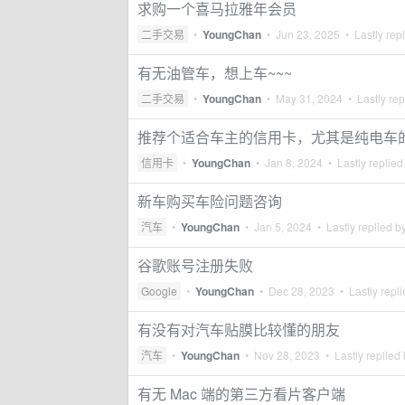
求购一个喜马拉雅年会员
二手交易
•
YoungChan
•
Jun 23, 2025
• Lastly rep
有无油管车，想上车~~~
二手交易
•
YoungChan
•
May 31, 2024
• Lastly rep
推荐个适合车主的信用卡，尤其是纯电车
信用卡
•
YoungChan
•
Jan 8, 2024
• Lastly replied
新车购买车险问题咨询
汽车
•
YoungChan
•
Jan 5, 2024
• Lastly replied b
谷歌账号注册失败
Google
•
YoungChan
•
Dec 28, 2023
• Lastly repl
有没有对汽车贴膜比较懂的朋友
汽车
•
YoungChan
•
Nov 28, 2023
• Lastly replied
有无 Mac 端的第三方看片客户端