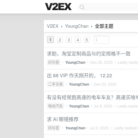
V2EX
YoungChan
全部主题
›
›
1
2
3
4
5
求助，淘宝定制商品与约定规格不一致
问与答
•
YoungChan
•
Dec 26, 2025
• Lastly repli
出 88 VIP 作天刚开的， 12.22
二手交易
•
YoungChan
•
Dec 23, 2025
有没有经常跑高速的电车车友？高速买啥
电动汽车
•
YoungChan
•
Jul 8, 2025
• Lastly repli
求 AI 眼镜推荐
问与答
•
YoungChan
•
Jul 2, 2025
• Lastly replied