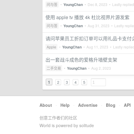
问与答
•
YoungChan
•
Dec 8, 2023
• Lastly replie
使用 apple tv 播放 4k 杜比视界片源发紫
问与答
•
YoungChan
•
Aug 31, 2023
• Lastly repli
请问苹果员工折扣订单可以用礼品卡支付
Apple
•
YoungChan
•
Aug 11, 2023
• Lastly replie
出一套战斗成色的爱格升墙壁支架
二手交易
•
YoungChan
•
Aug 2, 2023
1
2
3
4
5
About
·
Help
·
Advertise
·
Blog
·
API
创意工作者们的社区
World is powered by solitude