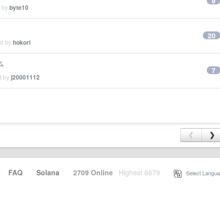
9
d by
byte10
20
ed by
hokori
么
7
d by
j20001112
❮
❯
·
FAQ
·
Solana
·
2709 Online
Highest 6679
·
Select Langua