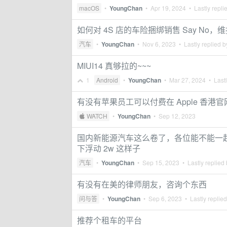
macOS
•
YoungChan
•
Apr 19, 2024
• Lastly repli
如何对 4S 店的车险捆绑销售 Say No
汽车
•
YoungChan
•
Nov 6, 2023
• Lastly replied 
MIUI14 真够拉的~~~
1
Android
•
YoungChan
•
Mar 27, 2024
• Lastl
有没有苹果员工可以付费在 Apple 香港
 WATCH
•
YoungChan
•
Sep 12, 2023
国内新能源汽车这么卷了，各位能不能一起
下浮动 2w 这样子
汽车
•
YoungChan
•
Sep 15, 2023
• Lastly replied
有没有在美的律师朋友，咨询个东西
问与答
•
YoungChan
•
Sep 6, 2023
• Lastly replie
推荐个租车的平台