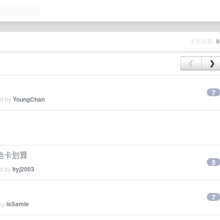
主题总数
9
❮
❯
7
ed by
YoungChan
电卡划算
5
ed by
ltyj2003
7
 by
isSamle