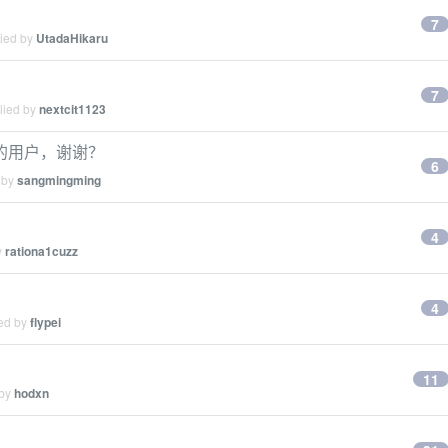
7
lied by
UtadaHikaru
7
lied by
nextcit1123
的用户，谢谢？
6
 by
sangmingming
4
y
rationa1cuzz
4
ied by
flypei
11
 by
hodxn