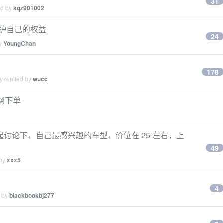
31
ed by
kqz901002
，维护自己的权益
24
by
YoungChan
178
y replied by
wucc
官网下单
讨论下，自己最感兴趣的车型，价位在 25 左右，上
49
 by
xxx5
4
d by
blackbookbj277