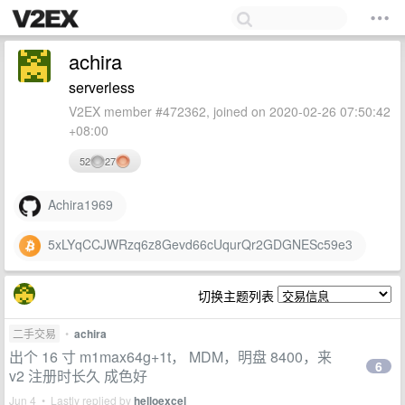
achira
serverless
V2EX member #472362, joined on 2020-02-26 07:50:42
+08:00
52
27
Achira1969
5xLYqCCJWRzq6z8Gevd66cUqurQr2GDGNESc59e3
切换主题列表
二手交易
•
achira
出个 16 寸 m1max64g+1t， MDM，明盘 8400，来
6
v2 注册时长久 成色好
Jun 4 • Lastly replied by
helloexcel