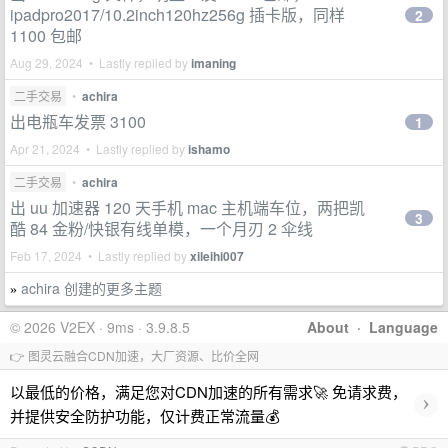
ipadpro2017/10.2inch120hz256g 插卡版，同样
2
1100 包邮
Aug 29, 2024 • Lastly replied by
imaning
二手交易
•
achira
出电瓶车发票 3100
1
Apr 21, 2024 • Lastly replied by
ishamo
二手交易
•
achira
出 uu 加速器 120 天手机 mac 主机端车位，两把凯
3
酷 84 金粉/快银有线单模，一个月刃 2 伞线
Feb 17, 2024 • Lastly replied by
xileihi007
achira 创建的更多主题
»
© 2026 V2EX · 9ms · 3.9.8.5
About
·
Language
👉 图灵云融合CDN加速，大厂资源、比价全网
以最低的价格，满足您对CDN加速的所有需求🚀 免请求费，
›
并提供安全防护功能，仅计费正常流量💰