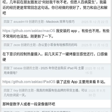
哎，几年前在朋友圈发过“何妨我千秋不老，但愿人百病莫生”，我最
近的经历更是常常回念这句话。你已经做的很好了，努力和自己和解
吧
回复了 axuadm19 创建的主题
Macbook 效率与技巧
2025 年 12 月 22 日
›
https://github.com/asktao/macOS
我安装的 app ，有些也不用，有些
不常用的也没加。刚更新了一下。
回复了 zeze 创建的主题
办公室小零食有啥推荐的的吗
2025 年 11 月 10 日
›
在下意识的控制热量摄入，前几天买了一罐烤蚕豆感觉还行，口感偏
硬
回复了 isbase 创建的主题
2025 年你还会购买 iPad 吗 主要
2025 年 10 月
›
15 日
用来做啥？
https://github.com/asktao/iPadOS
装了这些 App 主要用来看 B 站。
回复了 iixy 创建的主题
我真的佩服有些品牌的带货主播，可以
2025 年 8 月
›
30 日
几句台词说一天。
那种是数字人或者一段录像循环吧