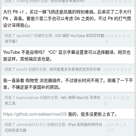
回复了 V2Bing 创建的主题
想买折叠车有推荐吗？
2025 年 8 月 23 日
›
大行 P8 +1 ，买过一辆飞鸽还是凤凰的特别难骑。后来买了二手大行
P8 ，真香。要是介意二手也可以考虑 D6 之类的，不过 P8 的打气筒
设计深得我心。
回复了 apollo007 创建的主题
IOS 端的 YouTube 如何实时翻
2025 年 6 月 28
›
日
译字幕？
YouTube 不是自带吗？ “CC” 显示字幕设置里可以选择翻译，网页也
是这样，其他端应该也是。
回复了 lixin23 创建的主题
如何查看京东家电历史到手价格
2025 年 6 月 8 日
›
我一直装着 购物党 浏览器插件，不过很长时间不用了。刚看了一下不
准，不确定是不是国补的原因。
回复了 buynonsense 创建的主题
Win 刚转 MacOS 寻求好
2025 年 5 月 29
›
日
用工具
https://github.com/asktao/macOS
我的，挺多没更新上去了。
回复了 JohnXu20151211 创建的主题
iPad 如何临时用作台
2025 年 5 月
›
13 日
式机的显示器