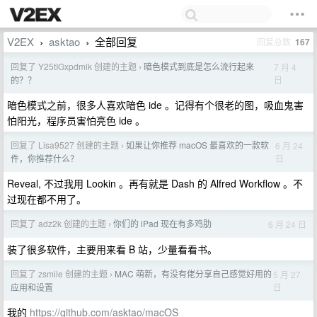
V2EX
asktao
全部回复
回复总数
167
›
›
回复了 Y25tIGxpdmlk 创建的主题
暗色模式到底是怎么流行起来
7 月 4
›
日
的？？
暗色模式之前，很多人喜欢暗色 ide 。记得有个很老的图，吸血鬼害
怕阳光，程序员害怕亮色 ide 。
回复了 Lisa9527 创建的主题
如果让你推荐 macOS 最喜欢的一款软
6 月 24
›
日
件，你推荐什么？
Reveal, 不过我用 Lookin 。再有就是 Dash 的 Alfred Workflow 。不
过现在都不用了。
回复了 adz2k 创建的主题
你们的 iPad 现在有多鸡肋
6 月 24 日
›
装了很多软件，主要用来看 B 站，少量看看书。
回复了 zsmile 创建的主题
MAC 萌新，有没有佬分享自己感觉好用的
5 月 27
›
日
应用和设置
我的
https://github.com/asktao/macOS