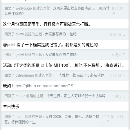
回复了 wellyougo 创建的主题
这周末要出发去泰国清迈玩一周,有什
5 月 22
›
日
么要注意的?
这个月份泰国是雨季，行程极有可能被天气打断。
回复了 gkiwi 创建的主题
大家推荐点的 T 恤吧
5 月 12 日
›
@
psklf
看了一下确实是我记错了。我都是买的纯色的
回复了 gkiwi 创建的主题
大家推荐点的 T 恤吧
5 月 8 日
›
活动出汗之类的场景‘迪卡侬 MH 100’， 其他‘不在联想’，‘梅森设计’。
回复了 csfreshman 创建的主题
一人推荐一款 mac m5 必装软件
4 月 15 日
›
我的
https://github.com/asktao/macOS
回复了 muluc 创建的主题
今天生日，陌生人可以给我一个祝福吗
1 月 2 日
›
生日快乐
回复了 manr 创建的主题
我的 2025，自责、愧疚、遗憾与愤
2025 年 12 月
›
29 日
怒，将伴随我的一生