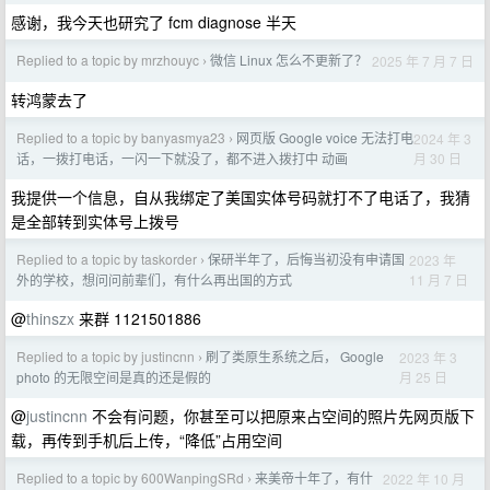
感谢，我今天也研究了 fcm diagnose 半天
Replied to a topic by mrzhouyc
微信 Linux 怎么不更新了？
2025 年 7 月 7 日
›
转鸿蒙去了
Replied to a topic by banyasmya23
网页版 Google voice 无法打电
2024 年 3
›
月 30 日
话，一拨打电话，一闪一下就没了，都不进入拨打中 动画
我提供一个信息，自从我绑定了美国实体号码就打不了电话了，我猜
是全部转到实体号上拨号
Replied to a topic by taskorder
保研半年了，后悔当初没有申请国
2023 年
›
11 月 7 日
外的学校，想问问前辈们，有什么再出国的方式
@
thinszx
来群 1121501886
Replied to a topic by justincnn
刷了类原生系统之后， Google
2023 年 3
›
月 25 日
photo 的无限空间是真的还是假的
@
justincnn
不会有问题，你甚至可以把原来占空间的照片先网页版下
载，再传到手机后上传，“降低”占用空间
Replied to a topic by 600WanpingSRd
来美帝十年了，有什
2022 年 10 月
›