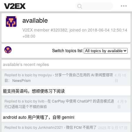
available
V2EX member #320382, joined on 2018-06-04 12:50:14
+08:00
Switch topics list
available's recent replies
Replied to a topic by moguiyu
分享一个我自己在用的 AI 新闻整理项
4 月 10
›
日
目： NewsPrism
能支持英语吗，想顺便练习下阅读
Replied to a topic by livib
在 CarPlay 中使用 ChatGPT 的语音模式进
4 月 9
›
日
行口语练习是个不错的体验
android auto 用户笑嘻了，自带 gemini
Replied to a topic by Junkmahn2321
微信 FCM 不能用了
2025 年 9 月 17 日
›