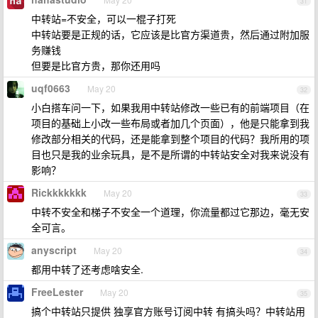
31
中转站=不安全，可以一棍子打死
中转站要是正规的话，它应该是比官方渠道贵，然后通过附加服
务赚钱
但要是比官方贵，那你还用吗
uqf0663
May 20
32
小白搭车问一下，如果我用中转站修改一些已有的前端项目（在
项目的基础上小改一些布局或者加几个页面），他是只能拿到我
修改部分相关的代码，还是能拿到整个项目的代码？我所用的项
目也只是我的业余玩具，是不是所谓的中转站安全对我来说没有
影响？
Rickkkkkkk
May 20
33
中转不安全和梯子不安全一个道理，你流量都过它那边，毫无安
全可言。
anyscript
May 20
34
都用中转了还考虑啥安全.
FreeLester
May 20
35
搞个中转站只提供 独享官方账号订阅中转 有搞头吗？中转站用