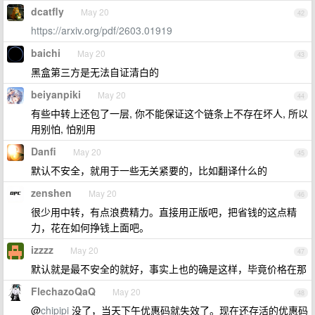
dcatfly
May 20
42
https://arxiv.org/pdf/2603.01919
baichi
May 20
43
黑盒第三方是无法自证清白的
beiyanpiki
May 20
44
有些中转上还包了一层, 你不能保证这个链条上不存在坏人, 所以
用别怕, 怕别用
Danfi
May 20
45
默认不安全，就用于一些无关紧要的，比如翻译什么的
zenshen
May 20
46
很少用中转，有点浪费精力。直接用正版吧，把省钱的这点精
力，花在如何挣钱上面吧。
izzzz
May 20
47
默认就是最不安全的就好，事实上也的确是这样，毕竟价格在那
FlechazoQaQ
May 20
48
@
chipipi
没了，当天下午优惠码就失效了。现在还存活的优惠码