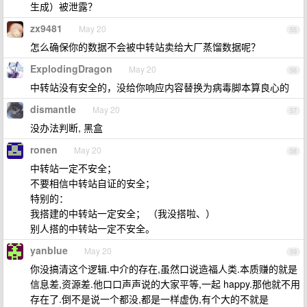
生成）被泄露？
zx9481
May 20
55
怎么确保你的数据不会被中转站卖给大厂蒸馏数据呢？
ExplodingDragon
May 20
56
中转站没有安全的，没给你响应内容替换为病毒脚本算良心的
dismantle
May 20
57
没办法判断, 黑盒
ronen
May 20
58
中转站一定不安全；
不要相信中转站自证的安全；
特别的：
我搭建的中转站一定安全； （我没搭啦、）
别人搭的中转站一定不安全。
yanblue
May 20
59
你没搞清这个逻辑.中介的存在,虽然口说造福人类.本质赚的就是
信息差,资源差.他口口声声说的大家平等,一起 happy.那他就不用
存在了.倒不是说一个都没,都是一样虚伪,有个大的不就是