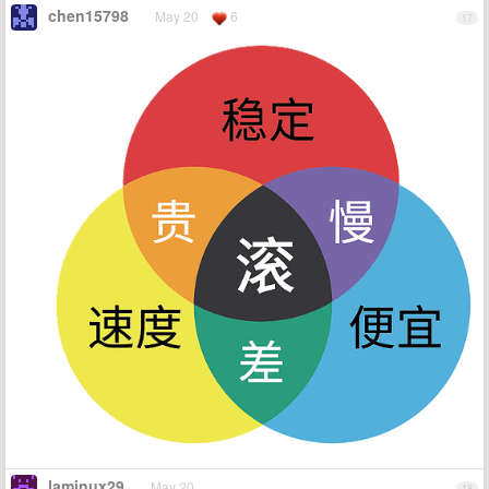
chen15798
May 20
6
17
laminux29
May 20
18