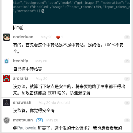
[/img]
coderluan
May 20
1
12
有的，首先看这个中转站是不是中转站，是的话，100%不安
全。
itechify
May 20
13
自己搞中转站🤣
aroraria
May 20
14
没办法，就算当下站点是安全的，将来要跑路了啥事都干得出
来。防攻击还能靠 EDR 啥的，防泄漏无解
shawnsh
May 20 via Android
15
没监管，你觉得安全吗
meetyuan
May 20
OP
16
@
Paulownia
厉害了，这个发的什么请求？ 我也想看看我的