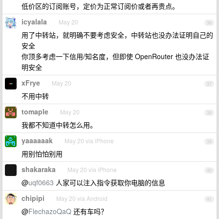
低价区的订阅账号，定价为正常订阅价或者再贵点。
icyalala
May 20
36
用了中转站，就明确不要考虑安全，中转站也没办法证明自己的
安全
你顶多考虑一下信用/知名度，但即使 OpenRouter 也没办法证
明安全
xFrye
May 20
37
不用中转
tomaple
May 20
38
我都不知道中转怎么用。
yaaaaaak
May 20 via iPhone
39
用别怕怕别用
shakaraka
May 20 via iPhone
40
@
uqf0663
人家可以注入指令获取你电脑的信息
chipipi
May 20 via Android
41
@
FlechazoQaQ
还有车吗？