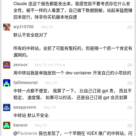
Claude 连这个报告都能发出来，我感觉就不要考虑存在什么安
全性，被不一样的人看罢了，自己做下数据脱敏，站起来猛蹬赚
回本就行，除非你买机器本地自建
wy315700
May 20
71
默认不安全就对了
所有的中转站，全抓了可能有冤枉的，但是隔一个抓一个肯定有
漏网的。
zenoor
May 20 via iPhone
72
用中转站我是单独放到一个 dev container 开发自己的小项目的
fallimmortal
May 20
73
中转一点都不便宜， 我算了一下， 比自己订阅 gpt 贵， 而且不
稳定， 速度慢， 如果可以的话， 还是自己订阅 gpt 会员划算
assppvenn
May 20
74
中转站 默认不安全.
kaneor
May 20
75
@
Paulownia
我也发现了，一个早期在 V2EX 推广的中转站，问