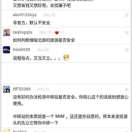
又想省钱又想好用，去找骗子吧
abc0123xyz
May 20
3
非官方，默认不安全
taqingqiu
May 20
10
4
如何判断缅甸北部的旅游是否安全
hewitt29
May 20
5
说粗俗点，又当又立。。。
HFX3389
May 20
6
没有好的办法检测中转站是否安全，你担心这个的话就别想放心
使用。
中转站的本质就是一个 MitM ，这还是你自愿的，将本来发给源
头的先让它帮你中转一下