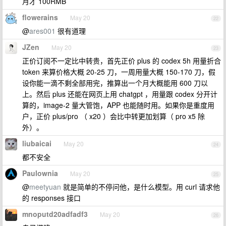
月才 100RMB
flowerains
May 20
22
@
ares001
很有道理
JZen
May 20
23
正价订阅不一定比中转贵，首先正价 plus 的 codex 5h 用量折合
token 来算价格大概 20-25 刀，一周用量大概 150-170 刀，假
设你能一滴不剩全部用完，推算出一个月大概能用 600 刀以
上。然后 plus 还能在网页上用 chatgpt ，用量跟 codex 分开计
算的，image-2 量大管饱，APP 也能随时用。如果你是重度用
户，正价 plus/pro （ x20 ）会比中转更加划算（ pro x5 除
外）。
liubaicai
May 20
24
都不安全
Paulownia
May 20
25
@
meetyuan
就是简单的不停问他，是什么模型。用 curl 请求他
的 responses 接口
mnoputd20adfadf3
May 20
26