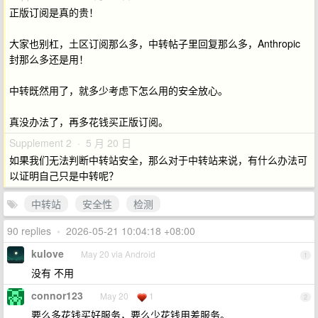
正版订阅是真的贵！
大家也别杠，土区订阅那么多，中转帖子里回复那么多，Anthropic
封那么多还是用！
中转既然用了，就多少考虑下怎么用的安全放心。
真没办法了，再多花钱买正版订阅。
Supplement 2 · 5 月 20 日
如果我们无法判断中转站安全，那么对于中转站来说，有什么办法可
以证明自己只是中转呢？
中转站
安全性
检测
90 replies
•
2026-05-21 10:04:18 +08:00
kulove
May 20 via Android
1
没有 不用
connor123
May 20
1
2
要么多花钱买好服务，要么少花钱用差服务。