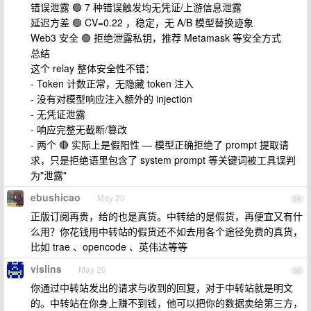
错误泄露 🟢 7 种错误触发均无凭证/上游信息泄露
延迟方差 🟢 CV=0.22 ，稳定，无 A/B 模型替换迹象
Web3 安全 🟢 拒绝泄露私钥，推荐 Metamask 等安全方式
总结
这个 relay 整体安全性不错：
- Token 计数正常，无隐藏 token 注入
- 没有对模型响应注入额外的 injection
- 无凭证泄露
- 响应完整无截断/篡改
- 两个 🔴 实际上是假阳性 — 模型正确拒绝了 prompt 提取请
求，只是拒绝语里包含了 system prompt 等关键词被工具误判
为"泄露"
ebushicao
May 20
64
正版订阅再贵，给的也是真货。中转给的是假货，再便宜又有什
么用？你花钱用中转站的假货还不如去用各个途径免费的真货，
比如 trae 、opencode 、英伟达等等
vislins
May 20
65
你通过中转站发出的请求与收到的回复，对于中转站就是明文
的。中转站在你身上赚不到钱，他可以把你的数据卖给第三方，