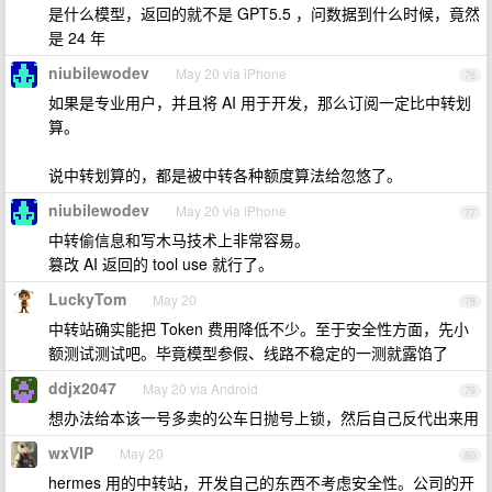
是什么模型，返回的就不是 GPT5.5 ，问数据到什么时候，竟然
是 24 年
niubilewodev
May 20 via iPhone
76
如果是专业用户，并且将 AI 用于开发，那么订阅一定比中转划
算。
说中转划算的，都是被中转各种额度算法给忽悠了。
niubilewodev
May 20 via iPhone
77
中转偷信息和写木马技术上非常容易。
篡改 AI 返回的 tool use 就行了。
LuckyTom
May 20
78
中转站确实能把 Token 费用降低不少。至于安全性方面，先小
额测试测试吧。毕竟模型参假、线路不稳定的一测就露馅了
ddjx2047
May 20 via Android
79
想办法给本该一号多卖的公车日抛号上锁，然后自己反代出来用
wxVIP
May 20
80
hermes 用的中转站，开发自己的东西不考虑安全性。公司的开