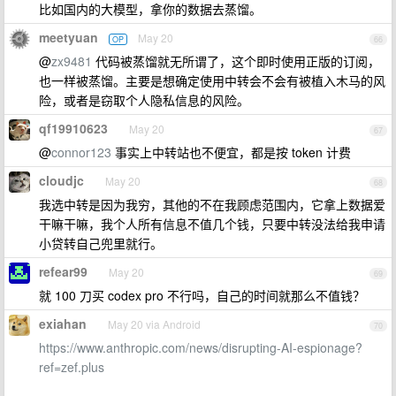
比如国内的大模型，拿你的数据去蒸馏。
meetyuan
May 20
OP
66
@
zx9481
代码被蒸馏就无所谓了，这个即时使用正版的订阅，
也一样被蒸馏。主要是想确定使用中转会不会有被植入木马的风
险，或者是窃取个人隐私信息的风险。
qf19910623
May 20
67
@
connor123
事实上中转站也不便宜，都是按 token 计费
cloudjc
May 20
68
我选中转是因为我穷，其他的不在我顾虑范围内，它拿上数据爱
干嘛干嘛，我个人所有信息不值几个钱，只要中转没法给我申请
小贷转自己兜里就行。
refear99
May 20
69
就 100 刀买 codex pro 不行吗，自己的时间就那么不值钱？
exiahan
May 20 via Android
70
https://www.anthropic.com/news/disrupting-AI-espionage?
ref=zef.plus