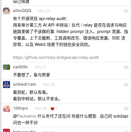
自己搭建
allinQQQ
May 20
27
有个开源项目 api-relay-audit：
用来审计第三方 AI API 中转站 / 反代 / relay 是否在请求与响应
链路里做了不该做的事: hidden prompt 注入、prompt 泄漏、指
令覆盖、上下文截断、工具调用改写、错误响应泄漏、SSE 流
异常，以及 Web3 场景下的钱包安全风险。
https://github.com/toby-bridges/api-relay-audit
cat9life
May 20
28
不要想了，鱼与熊掌
sn0wdr1am
May 20
29
看到蛇，默认有毒。
看到中转站，默认不安全。
106npo
May 20
3
30
@
Paulownia
什么年代了还在问 你是什么模型 . 自己的 sub2api
问也一样不对
hahastudio
May 20