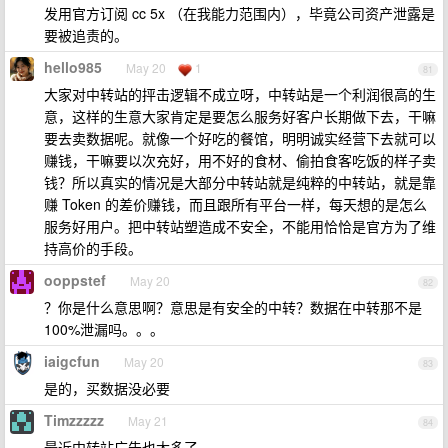
发用官方订阅 cc 5x （在我能力范围内），毕竟公司资产泄露是
要被追责的。
hello985
May 20
1
81
大家对中转站的抨击逻辑不成立呀，中转站是一个利润很高的生
意，这样的生意大家肯定是要怎么服务好客户长期做下去，干嘛
要去卖数据呢。就像一个好吃的餐馆，明明诚实经营下去就可以
赚钱，干嘛要以次充好，用不好的食材、偷拍食客吃饭的样子卖
钱？所以真实的情况是大部分中转站就是纯粹的中转站，就是靠
赚 Token 的差价赚钱，而且跟所有平台一样，每天想的是怎么
服务好用户。把中转站塑造成不安全，不能用恰恰是官方为了维
持高价的手段。
ooppstef
May 20
82
？你是什么意思啊？意思是有安全的中转？数据在中转那不是
100%泄漏吗。。。
iaigcfun
May 20
83
是的，买数据没必要
Timzzzzz
May 21
84
最近中转站广告也太多了