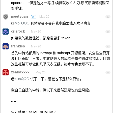
openrouter.但是他充一笔,手续费就收 0.8 刀.原买原卖都能赚回
倒手钱.
meetyuan
May 20
OP
60
@
MoliOOO
具体是会不会在我电脑里植入木马病毒
crisrock
May 20
61
如果我的数据值钱，请给我更多 token
frankies
May 20
62
首先中转站都用的 newapi 和 sub2api 开源框架，安全性全靠开
源社区贡献。再者，中转站最大的风险是模型篡改和掺水，目前
这些框架可以做到几乎天衣无缝，掺水你也发现不了。
zealotxxxx
May 20
63
@
allinQQQ
试了一下，感觉也不是那么靠谱。
我自己自建的中转，测试下来居然还是说有些风险。
----
审计结果：🟡 MEDIUM RISK