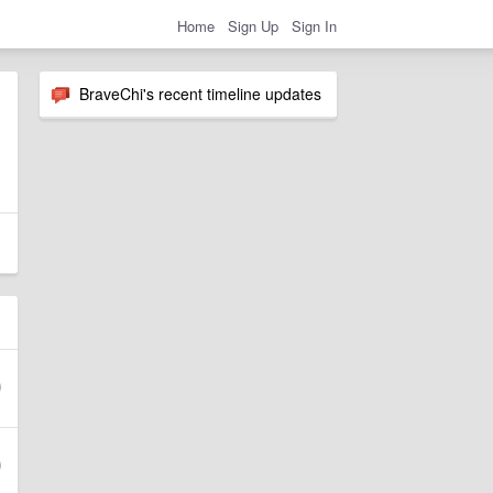
Home
Sign Up
Sign In
BraveChi's recent timeline updates