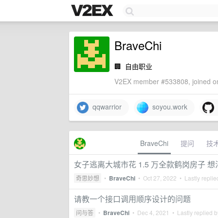
BraveChi
🏢
自由职业
V2EX member #533808, joined on
qqwarrior
soyou.work
b
BraveChi
提问
技
女子逃离大城市花 1.5 万全款鹤岗房子 想
奇思妙想
•
BraveChi
•
Oct 27, 2022
• Lastly repli
请教一个接口调用顺序设计的问题
问与答
•
BraveChi
•
Dec 4, 2021
• Lastly replied 