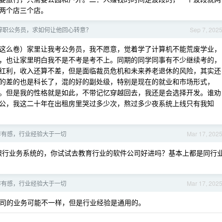
两个店三个店。
辞职公务员，求如何让他回心转意？
Sep 7, 202
这么卷）家里让我考公务员，我不愿意，觉着学了计算机不能荒废学业，
，也让家里明白我不是不考是考不上。同期的同学同事有不少继续考的，
红利，收入还算不差，但是面临裁员危机和未来养老退休的风险，其实还
的差的也是科长了，混的好的副处级，特别是现在的就业和市场形式，
。但是我的性格就是如此，不带记忆穿越回去，我还是会选择开发。谁劝
公，我这二十年在出租房里哭过多少次，熬过多少夜系统上线只有我知
工作有感，行业经验大于一切
Mar 17, 202
银行业务系统的，你试试去教育行业的软件公司好进吗？基本上都是同行
工作有感，行业经验大于一切
Mar 17, 202
司的业务可能不一样，但是行业经验是通用的。