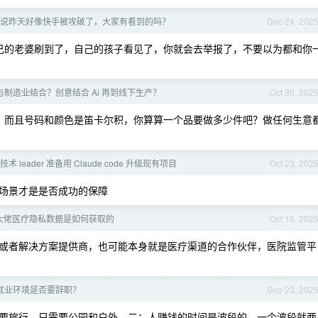
说昨天好像快手被攻破了，大家有看到的吗？
Dec 24, 202
己的老婆刷到了，自己的孩子看见了，你就会去举报了，不要以为都和你
否与制造业结合？创意结合 Ai 再到线下生产？
Oct 30, 202
，而且号码和颜色是笛卡尔积，你算算一个品要做多少件吧？做任何生意
 leader 准备用 Claude code 升级现有项目
Oct 23, 202
场景才是是否成功的保障
大佬医疗隐私数据是如何获取的
Oct 15, 202
或者解决方案提供商，也可能本身就是医疗渠道的合作伙伴，医院监管平
就业环境是否要辞职？
Sep 23, 202
要旅行，只需要公园和户外。二：人赚钱的时间是波段的，一个波段就两