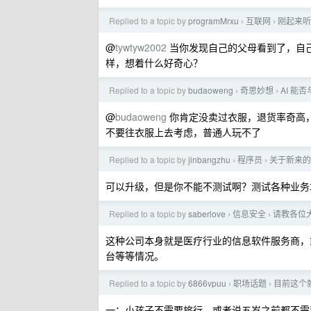
Replied to a topic by
programMrxu
互联网
刚起来听
›
›
@
tywtyw2002
当你发现自己的父母看到了，自
样，想着什么好奇心？
Replied to a topic by
budaoweng
奇思妙想
AI 能
›
›
@
budaoweng
你肯定没卖过衣服，退货率奇高
不要往衣服上去考虑，普通人玩不了
Replied to a topic by
jinbangzhu
程序员
关于新来的技术
›
›
可以升级，但是你不能不测试啊？测试各种业务
Replied to a topic by
saberlove
信息安全
请教各位
›
›
这种公司本身就是医疗行业的信息软件服务商，
台等等情况。
Replied to a topic by
6866vpuu
职场话题
目前这个
›
›
一：小孩子不需要旅行，或者说五岁之前都不需