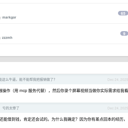
65
by
markgor
9
by
zzzmh
能这么牛逼，能不能帮我把报销做了？
Dec 24, 202
器操作（用 mcp 服务代替），然后你录个屏幕视频当做你实际需求给我
，亏的太惨了
Dec 24, 202
还能借到钱，肯定还会试的。为什么我确定？因为你有差点回本的经历，