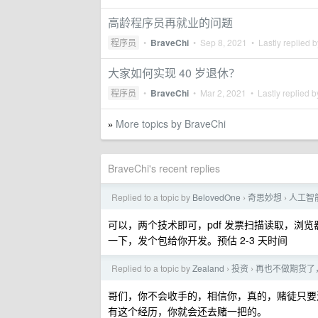
高龄程序员再就业的问题
程序员
•
BraveChi
•
Sep 8, 2021
• Lastly replied 
大家如何实现 40 岁退休？
程序员
•
BraveChi
•
Mar 2, 2021
• Lastly replied 
More topics by BraveChi
»
BraveChi's recent replies
Replied to a topic by
BelovedOne
奇思妙想
人工智
›
›
可以，两个技术即可，pdf 发票扫描读取，浏览
一下，发个包给你开发。预估 2-3 天时间
Replied to a topic by
Zealand
投资
再也不做期货了
›
›
哥们，你不会收手的，相信你，真的，赌徒只要
有这个经历，你就会还去赌一把的。