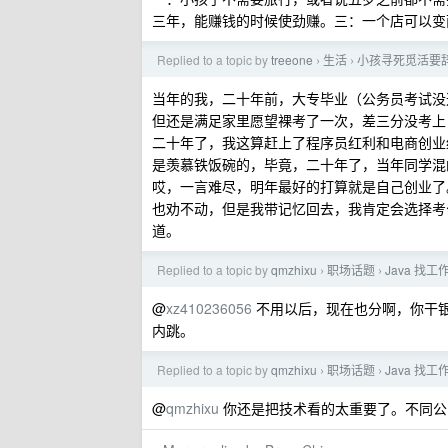
三年，能赚钱的时候使劲赚。三：一个店可以变
Replied to a topic by
treeone
生活
小孩寻死觅活要
›
›
当年的我，二十年前，大专毕业（公务员考试没
但还是满足家里愿望裸考了一次，差三分没考上
二十年了，我这算赶上了程序员红利和电商创业
是羡慕铁饭碗的，毕竟，二十年了，当年同学混
哎，一言难尽，明年最好的打算就是自己创业了
也劝不动，但是我带记忆回去，我肯定会选择考
道。
Replied to a topic by
qmzhixu
职场话题
Java 找
›
›
@
xz410236056
不用以后，现在也分啊，你干
内跳。
Replied to a topic by
qmzhixu
职场话题
Java 找
›
›
@
qmzhixu
你还是把技术看的太重要了。不同公