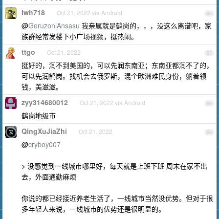
iwh718
Oct 21, 2022 via Android
86
@
GeruzoniAnsasu
我亲属就是鹤岗的，，，没这么离谱吧，家
族群经常发楼下小广场视频，挺热闹。
ttgo
Oct 21, 2022
87
挺好的，润不到美国的，可以先润东南亚；东南亚都润不了的，
可以先润鹤岗。找机会去俄罗斯，混个欧洲难民身份，躺着领
钱，美滋滋。
zyy314680012
Oct 21, 2022 via Android
88
鹤岗地级市
QingXuJiaZhi
Oct 21, 2022
89
@
cryboy007
> 没感觉到一线城市哪里好，每天就是上班下班 周末在家不出
去，外面通勤麻烦
你说的都已经接近养老生活了，一线城市当然没优势。但对于很
多年轻人来说，一线城市的优势还是很明显的。