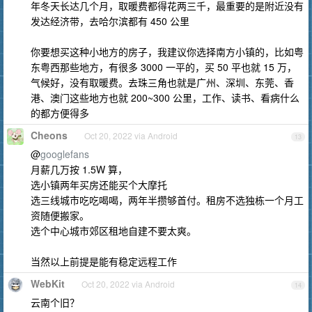
年冬天长达几个月，取暖费都得花两三千，最重要的是附近没有
发达经济带，去哈尔滨都有 450 公里
你要想买这种小地方的房子，我建议你选择南方小镇的，比如粤
东粤西那些地方，有很多 3000 一平的，买 50 平也就 15 万，
气候好，没有取暖费。去珠三角也就是广州、深圳、东莞、香
港、澳门这些地方也就 200~300 公里，工作、读书、看病什么
的都方便得多
Cheons
Oct 20, 2022 via Android
13
@
googlefans
月薪几万按 1.5W 算，
选小镇两年买房还能买个大摩托
选三线城市吃吃喝喝，两年半攒够首付。租房不选独栋一个月工
资随便搬家。
选个中心城市郊区租地自建不要太爽。
当然以上前提是能有稳定远程工作
WebKit
Oct 20, 2022 via Android
14
云南个旧？