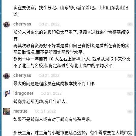
实在要便宜，找个苏北、山东的小城呆着吧。比如山东乳山银
滩。
cherryas
Oct 21, 2022
95
部分人对东北的刻板印象太严重了,没调查过就来个肯德基都没
有.
再其次教育资源好不好看是看和自己省份比,是看所在省份的实
际录取情况,而不是所谓实际教学水平,
鹤岗一中一年能有 10 人左右上清华,北大. 就单从录取率来说比
不了北上的名校,但肯定超过所有北上高中的平均水平.
cherryas
Oct 21, 2022
96
最大的问题是程序员在鹤岗根本找不到工作.
idragonet
Oct 21, 2022
97
鹤岗养老都无趣,况且年轻人.
metrue
Oct 21, 2022
98
如果不是鹤岗人或者对于鹤岗有特殊需求。
那长三角，珠三角的小城市更适合选择，有个需求要在大城市完