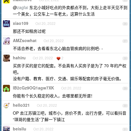
25
@
zagfai
东北小城好吃点的外卖都点不到，大街上走半天见不到
一个美女，公交车上一车老太，这算什么生活
xiao109
Oct 20, 2022
26
那还不如租房过呢
AMZsowhat
Oct 20, 2022
27
不适合养老，去看看东北心脑血管疾病的比例吧- -
hahiru
Oct 20, 2022
2
28
买房子买的是它的配套。不会真有人买房子是为了 70 年的产权
吧。
没有户籍、教育、医疗、交通、娱乐等配套的房子毫无价值。
lB2cGz9OQ1agw7XK
Oct 20, 2022
29
你能有个长久稳定的收入，去哪里都无所谓！
hello321
Oct 20, 2022
30
OP 去江苏镇江吧，城市小，房价不贵，出行方便，可以看抖音
“琪哥的曼生活”了解一下镇江
beisilu
Oct 20, 2022
31