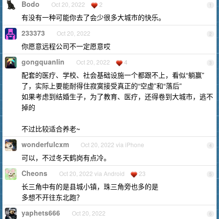
Bodo
Oct 20, 2022
2
1
有没有一种可能你去了会少很多大城市的快乐。
233373
Oct 20, 2022
2
你愿意远程公司不一定愿意哎
gongquanlin
Oct 20, 2022
4
3
配套的医疗、学校、社会基础设施一个都跟不上，看似“躺赢”
了，实际上要能耐得住寂寞接受真正的“空虚”和“落后”
如果考虑到结婚生子，为了教育、医疗，还得卷到大城市，逃不
掉的
不过比较适合养老~
wonderfulcxm
Oct 20, 2022 via iPhone
4
可以，不过冬天鹤岗有点冷。
Cheons
Oct 20, 2022 via Android
23
5
长三角中有的是县城小镇，珠三角旁也多的是
多想不开往东北跑？
yaphets666
Oct 20, 2022
6