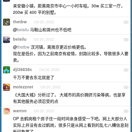
来安徽小镇，距离南京市中心一小时车程。30w 买三室一厅，
200w 买 400 平的别墅。
thetbw
Oct 20, 2022
32
@
beisilu
马鞍山和滁州也不低吧
beisilu
Oct 20, 2022
33
@
thetbw
汊河镇，离南京更近价格更低。
现在是低价，因为之前南京有疫情，封路比较多，导致很多人要
卖。
dji38838c
Oct 20, 2022
34
千万不要去东北就是了
molezznet
Oct 20, 2022
35
《大国大城》分析过了， 大城市的高价拥挤污染等病，也是享
有其他服务必须忍受的点
warron
Oct 20, 2022
36
OP 去鹤岗租个房子住一段时间亲身感受一下吧。网上大部分人
实际上并没有去过鹤岗，很多只是从网上看到的乱七八糟信息刻
板印象罢了。