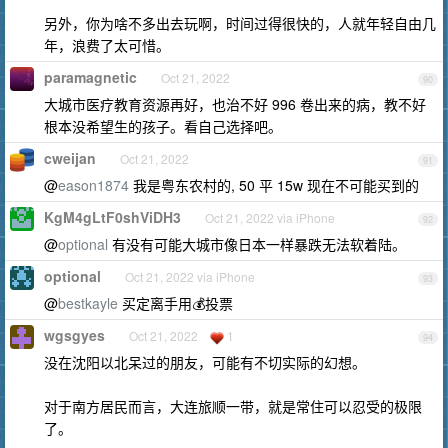
另外，你为啥不多出去玩啊，时间过得很快的，人就年轻自由几
年，浪费了太可惜。
paramagnetic
Oct 21, 2022
90
大城市医疗教育资源再好，也治不好 996 卷出来的病，教不好
根本没希望生的孩子。看自己选择吧。
cweijan
Oct 21, 2022
91
@
eason1874
我是粤东农村的, 50 平 15w 现在不可能买到的
KgM4gLtF0shViDH3
Oct 21, 2022 via iPhone
92
@
optional
有没有可能大城市像日本一样暴跌无法软着陆。
optional
Oct 21, 2022 via iPhone
93
@
bestkayle
买定离手用💰投票
wgsgyes
Oct 21, 2022
1
94
没在沈阳以北呆过的朋友，可能有不切实际的幻想。
对于南方居民而言，大连旅顺一带，就是常住可以忍受的极限
了。