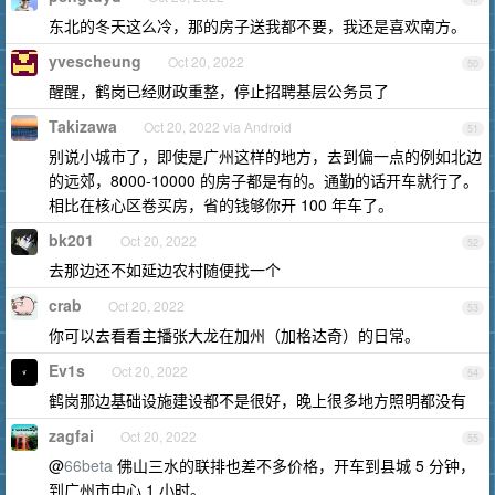
东北的冬天这么冷，那的房子送我都不要，我还是喜欢南方。
yvescheung
Oct 20, 2022
50
醒醒，鹤岗已经财政重整，停止招聘基层公务员了
Takizawa
Oct 20, 2022 via Android
51
别说小城市了，即使是广州这样的地方，去到偏一点的例如北边
的远郊，8000-10000 的房子都是有的。通勤的话开车就行了。
相比在核心区卷买房，省的钱够你开 100 年车了。
bk201
Oct 20, 2022
52
去那边还不如延边农村随便找一个
crab
Oct 20, 2022
53
你可以去看看主播张大龙在加州（加格达奇）的日常。
Ev1s
Oct 20, 2022
54
鹤岗那边基础设施建设都不是很好，晚上很多地方照明都没有
zagfai
Oct 20, 2022
55
@
66beta
佛山三水的联排也差不多价格，开车到县城 5 分钟，
到广州市中心 1 小时。