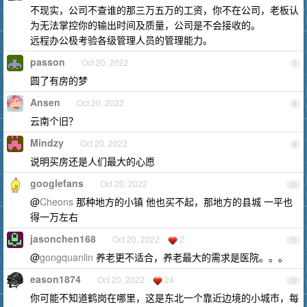
不现实，公司不查谁的那三万五万的工资，你不在公司，老板认
为无法掌控你的输出时间及质量，公司是不会接收的。
远程办公极考验各级管理人员的管理能力。
passon
Oct 20, 2022
7
圆了有房的梦
Ansen
Oct 20, 2022
8
云南个旧？
Mindzy
Oct 20, 2022
9
说明买房还是人们最大的心愿
googlefans
Oct 20, 2022
10
@
Cheons
那种地方的小镇 他也买不起，那地方的县城 一平也
得一万左右
jasonchen168
Oct 20, 2022
2
11
@
gongquanlin
养老更不适合，养老最大的需求是医院。。。
eason1874
Oct 20, 2022
24
12
你可能不知道鹤岗在哪里，这是东北一个靠近边境的小城市，每