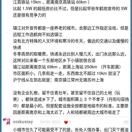
江高铁站 15km ，距离南京高铁站 60km ）
比起 1.5W 的超低房价比不过，但是比起早些年鹤岗宣传的 5W
还是很有竞争力的
镇江对外宣传都是一座养老的城市，去那边工作指定没戏，但是
远程工作选鹤岗不如选镇江
没有北方特殊的人文环境和寒冷的冬天，偏远的交通以及缓慢的
快递
冬季高昂的取暖费，快递永远比别人慢几天，出门永远那么远，
这样对比来看一个东部地区乡下小镇就很合适
镇江站距离南京站 69km ，距离上海站 250km （开车距离）
市区面积小，几条街走一走，东西南北不超过 10km 就没了
沪宁线从左到右就是：南京镇江常州无锡苏州上海
没有企业扎根，留不住青壮年，甚至留不住自己的土地（玩
笑），都快混成乡下了，城市面积算上 3 个不孝子（丹阳句容扬
中）都是最小的，但是配套设施全部都是地级市的标准，主要原
因是距离南京和上海太近了，人和钱都被周边大城市吸走了
otakustay
Oct 20, 2022
3
75
小城市住久了可能最受不了的是，处处人情办事，出门买个酱油