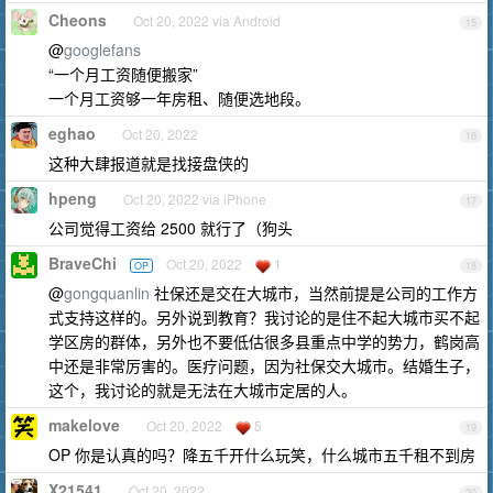
Cheons
Oct 20, 2022 via Android
15
@
googlefans
“一个月工资随便搬家”
一个月工资够一年房租、随便选地段。
eghao
Oct 20, 2022
16
这种大肆报道就是找接盘侠的
hpeng
Oct 20, 2022 via iPhone
17
公司觉得工资给 2500 就行了（狗头
BraveChi
Oct 20, 2022
1
OP
18
@
gongquanlin
社保还是交在大城市，当然前提是公司的工作方
式支持这样的。另外说到教育？我讨论的是住不起大城市买不起
学区房的群体，另外也不要低估很多县重点中学的势力，鹤岗高
中还是非常厉害的。医疗问题，因为社保交大城市。结婚生子，
这个，我讨论的就是无法在大城市定居的人。
makelove
Oct 20, 2022
5
19
OP 你是认真的吗？降五千开什么玩笑，什么城市五千租不到房
X21541
Oct 20, 2022
20