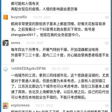
都可能和人情有关
再配合现在的疫情，人情的影响面会更厉害
buytraffic
Oct 20, 2022
76
鹤岗非常便宜的那些房子基本上都是顶楼，好像天花板容易渗
水。之前我看过一个抖音博主跑去那买下常住，账号是
zhengqian0917 ，他现在做的业务就是中介。
seres
Oct 20, 2022
77
每年四五个月寒冬，开暖气特别干燥，开加湿器都没啥用
外面零下二三十度，屋内二三十度，对心脑血管病患者极度不友
好
1sU69ZDAgzkvDFS8
Oct 20, 2022
78
一线城市的工资，拿到三四线城市花，这个思路是没错的，尤其
是对于普通人来说，但是也要为未来考虑，上面有人说到镇江
了，江苏苏北那边几个城市也可以考虑考虑，现在江苏基本上都
通了高铁，去北京上海都很方便，以后扎根之后，自己的后代也
可以考虑在本地就业也不错的，不能只考虑眼前。
exploreexe
Oct 21, 2022
79
鹤岗应该没有 1.5w 的房子了吧，先去网上找几个视频看看了解