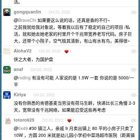
活。
gongquanlin
Oct 20, 2022
70
@
BraveChi
如果要这么说的话，还真是香的不行~
之前我就给我对象说，等着我以后有了稳定的自己的项目 /私
活，就和她去她老家的村里开个千兆带宽养老写代码。房子巨
大，还带个小院子，空气极其清新，有山有水有鸟，美得很~
AlohaV2
Oct 20, 2022
1
71
侠之大者，为国护盘
anaf
Oct 20, 2022
72
@
roding
有没有可能 人家说的是 1.5W 一套 你说的是 5000/一
平
Kiriya
Oct 20, 2022
73
没有你熟悉的肯德基麦当劳没有荷马生鲜，快递比长三角慢 2-3
天，宽带没有千兆网络，如果能忍受这些再考虑
totoro625
Oct 20, 2022
1
74
@
0x49
#30 镇江人，亲戚 9 月卖出镇上 80 平的小房子只卖了
10W ，方圆 200 米就是幼儿园小学初中菜场超市医院（距离镇