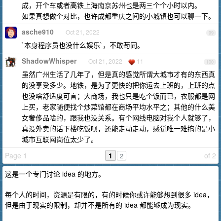
成，开个车或者高铁上海南京苏州也是两三个个小时以内。
如果真想做个对比，也许成都重庆之间的小城镇也可以聊一下。
asche910
Oct 21, 2022
99
`本身程序员也没什么娱乐`，不敢苟同。
ShadowWhisper
Oct 21, 2022
11
100
虽然广州生活了几年了，但是真的感觉所谓大城市才有的东西真
的没享受多少。地铁，是为了更快的把你运去上班的，上班的点
也没啥舒适度可言；大商场，我也只是吃个饭而已，衣服都是网
上买，老家随便找个炒菜馆都在商场平均水平之；其他的什么美
女奢侈品啥的，跟我也没关系。有个网线电脑对我个人就够了，
真没外卖的话下楼吃饭呗，还能走动走动，感觉唯一难搞的是小
城市互联网岗位太少了。
Page 1
1
of 2
2
这是一个专门讨论 idea 的地方。
每个人的时间，资源是有限的，有的时候你或许能够想到很多 idea，
但是由于现实的限制，却并不是所有的 idea 都能够成为现实。