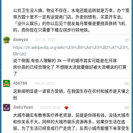
公共卫生没人搞，物业不存在，水电还能运转就是万幸，办个宽
带方圆十里不一定有运营商门店。外卖别想有，买菜开车去。
「没什么娱乐」的你以后见个朋友每月聚餐是要搭高铁转飞机
的，而你现在只需要下楼左拐步行转地铁。
dswyzx
Oct 20, 2022
67
https://zh.wikipedia.org/wiki/%E9%B9%A4%E5%B2%97%E5%
B8%82
说个侧面,有些人理解的 3k 一平的城市其实可能是在月球.
房价高的已经合理化了.不想随大流就要做好被大流嘲讽的打算
了
456789
Oct 20, 2022
68
这新闻明显是一波官方营销，在我国生存在农村和城市是天壤之
别
JiafuYuan
Oct 20, 2022
1
69
大城市确实有教育医疗养老资源，前提是你得有钱，没钱大城市
和你关系不大，同样的大城市娱乐资源再多，如果你生活在底
层，为了生活已经变成行尸走肉了，反而小城市能慢下来享受生