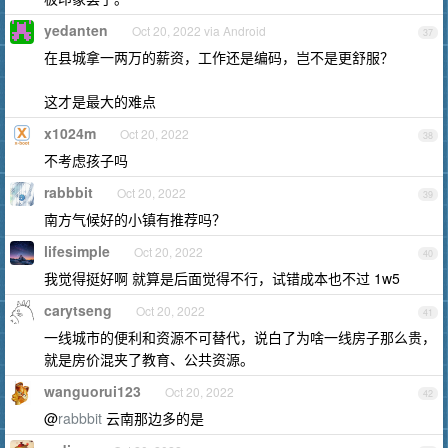
yedanten
Oct 20, 2022 via Android
37
在县城拿一两万的薪资，工作还是编码，岂不是更舒服？
这才是最大的难点
x1024m
Oct 20, 2022
38
不考虑孩子吗
rabbbit
Oct 20, 2022
39
南方气候好的小镇有推荐吗？
lifesimple
Oct 20, 2022
40
我觉得挺好啊 就算是后面觉得不行，试错成本也不过 1w5
carytseng
Oct 20, 2022
41
一线城市的便利和资源不可替代，说白了为啥一线房子那么贵，
就是房价混夹了教育、公共资源。
wanguorui123
Oct 20, 2022
42
@
rabbbit
云南那边多的是