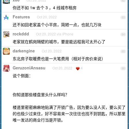
62
你还不如 1w 去个 3 ，4 线城市租房
Features
Oct 20, 2022
63
还不如回老家盖个小平房，简陋一点，也就几万块
rockddd
Oct 20, 2022 via iPhone
64
老家就在鹤岗隔壁的城市，要是能远程我可太开心了
darkengine
Oct 20, 2022
65
东北房子取暖费也是一大笔费用（相对于房价来说）
GeruzoniAnsasu
Oct 20, 2022
4
66
说个侧面：
你知道那些楼盘里头什么样吗？
楼道里密密麻麻地贴满了开锁广告，因为要么没人买，要么买了
的也极少过来住，好不容易来一次往往也找不到钥匙，所以那里
唯一发达的商业行当是开锁。