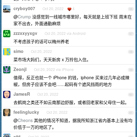
cryboy007
Oct 20, 2022
4
56
@
Crump
没感觉到一线城市哪里好，每天就是上班下班 周末在
家不出去，外面通勤麻烦
zzzxxyyxgv
Oct 20, 2022 via Android
57
不考虑孩子的话可以梅州养老
simo
Oct 20, 2022
58
菜市场大妈们，天天新房 x 万拎包入住。
Zeonjl
Oct 20, 2022 via iPhone
59
值得，反正也就一个 iPhone 的钱，iphone 买来过几年必成辣
椒，但房子应该不会吧……起码有个遮风挡雨的地方
JamesR
Oct 20, 2022
60
去鹤岗之类还不如云南那边舒服，或者回老家和父母住一起。
feelinglucky
Oct 20, 2022
61
@
Cheons
其他的情况不知道，据我所知浙江省内基本上没有均
价低于一万的地区了。
x86
Oct 20, 2022