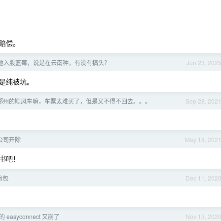
赔偿。
他入股蓝莓，说是在云南种，有没有搞头？
Jun 23, 202
是纯被坑。
郑州的顺风车嘛，车票太难买了，但是又不得不回去。。。
Sep 28, 202
公司开除
May 18, 202
书吧！
肩包
Dec 11, 202
easyconnect 又崩了
Nov 13, 202