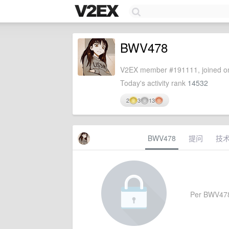
BWV478
V2EX member #191111, joined on
Today's activity rank
14532
2
3
13
BWV478
提问
技
Per BWV478's