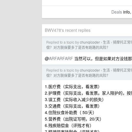
Deals
info,
BWV478's recent replies
Replied to a topic by
chunqicoder
生活
骑摩托正常
›
›
偿？对方脱保要多了是否有跑路的风险？
@
ARFARFARF
当然可以，但是如果对方没钱那
Replied to a topic by
chunqicoder
生活
骑摩托正常
›
›
偿？对方脱保要多了是否有跑路的风险？
1.医疗费（实际支出，看发票）
2.护理费（实际支出，看发票。家人陪护的，按
3.误工费（实际收入减少的损失）
3.交通费（实际支出，看发票）
4.住院伙食补助费（ 50/天）
5.营养费（出院证写明，20/天）
6.残疾赔偿金（评残才有）
7.精神损害抚慰金（评残才有）