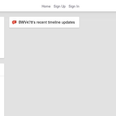
Home
Sign Up
Sign In
BWV478's recent timeline updates