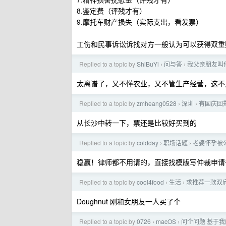
8.鉴定费（评残才有）
9.摩托车财产损失（实际支出，看发票）
工伤和民事诉讼诉找对方一般认为可以获得双重
Replied to a topic by
ShiBuYi
问与答
我父亲朋友叫
›
›
太离谱了，又不懂农业，又不管生产经营，这不
Replied to a topic by
zmheang0528
深圳
有国庆回
›
›
从长沙中转一下，票还是比较好买到的
Replied to a topic by
coldday
职场话题
老婆怀孕被
›
›
稳赢！律师都不用请的，直接找模版写仲裁申请
Replied to a topic by
cool4food
生活
求推荐一款双
›
›
Doughnut 刚和女朋友一人买了个
Replied to a topic by
0726
macOS
问个问题 基于我的 
›
›