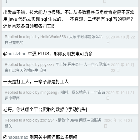
日
了
出发点不错，技术能力也很强。不过从多数程序员角度肯定是不喜欢
用 java 代码去实现 sql 生成的，一不直观，二代码有 sql 写的爽吗？
还是喜欢各自领域各司其职
Replied to a topic by HelloWorld556
大家平时都是怎么给
2020 年 10 月 22
›
日
自己充电的
@
nuistzhou
牛逼 PLUS，那你女朋友电可真多
Replied to a topic by ppyzzz
早上好,程序员!一人一句心灵鸡汤
2020 年 10 月
›
22 日
来开启今天的撸码生活吧
一天是打工人，一辈子都是打工人
Replied to a topic by mingceng
刚刚，我又撸完了一个古诗
2020 年 10 月 21
›
日
词小程序
老哥，你从哪个平台爬取的数据 [/手动狗头]
Replied to a topic by zxc1234
请教个 Java 问题---微服务
2020 年 10 月 21
›
日
相关
@
haosamax
到网关中间还那么多层吗