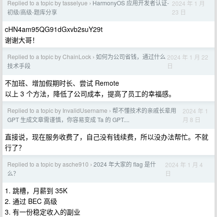
Replied to a topic by tasselyue
HarmonyOS 应用开发者认证-
2024 年 1 月
›
23 日
初级/高级-题库分享
cHN4am95QG91dGxvb2suY29t
谢谢大哥！
Replied to a topic by ChainLock
如何为公司省钱，通过什么
2024 年 1 月 22
›
日
技术手段
不加班、增加假期时长、尝试 Remote
以上 3 个方法，降低了公司成本，提高了员工的幸福感。
Replied to a topic by InvalidUsername
帮不懂技术的亲戚长辈用
2024 年 1
›
月 8 日
GPT 生成文章需谨慎，你容易变成 Ta 的 GPT....
直接说，现在服务收费了，自己没有钱续费，所以没办法帮忙。不就
行了？
Replied to a topic by asche910
2024 年大家的 flag 是什
2024 年 1 月 4
›
日
么？
1. 跳槽，月薪到 35K
2. 通过 BEC 高级
3. 有一份稳定收入的副业