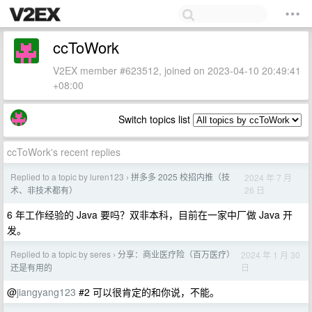
ccToWork
V2EX member #623512, joined on 2023-04-10 20:49:41
+08:00
Switch topics list
ccToWork's recent replies
Replied to a topic by luren123
拼多多 2025 校招内推（技
2024 年 7 月
›
26 日
术、非技术都有）
6 年工作经验的 Java 要吗？双非本科，目前在一家中厂做 Java 开
发。
Replied to a topic by seres
分享：商业医疗险（百万医疗）
2024 年 1 月 30
›
日
还是有用的
@
jiangyang123
#2 可以很肯定的和你说，不能。