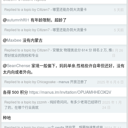
Replied to a topic by Citizen7
哪里还能办到大流量卡
5 天前
›
@
autumnhlf01
有年龄限制，超龄了
Replied to a topic by Citizen7
哪里还能办到大流量卡
5 天前
›
@
Maxbee
没有内蒙古
Replied to a topic by Citizen7
安徽女 物理类总分 614 分 排名 2 万, 推
6 月 26
›
日
荐好就业的院校和专业
@
SeanChense
家境一般偏下，妈妈单亲,性格些许自卑但还好，没有
太内向或者外向。
Replied to a topic by Chicagoake
manus 开放注册了
2025 年 6 月 6 日
›
各得 500 积分
https://manus.im/invitation/OPUAMHHEOXQV
Replied to a topic by zzzmh
纯好奇问问，有多少老哥已经转行
2025 年 1 月
›
24 日
了的，在哪个行业高就
种地
Replied to a topic by rizon
一个 nextjs 项目里，想要快速集成用
2024 年 11
›