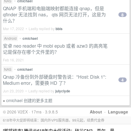
NAS
•
cmichael
QNAP 手机端和电脑端映射都能连接 qnap，但是
qfinder 无法找到 nas， qts 网页无法打开，这是为
8
什么？
Mar 17, 2022 • Lastly replied by
bbis
Android
•
cmichael
安卓 neo reader 中 mobi epub 或者 azw3 的高亮笔
记是保存在哪个文件里的？
Feb 16, 2021
NAS
•
cmichael
Qnap 冷备份到外部硬盘时警告说："Host: Disk 1":
4
Medium error，需要换 HD 了？
Jun 23, 2020 • Lastly replied by
julyclyde
cmichael 创建的更多主题
»
© 2026 V2EX · 17ms · 3.9.8.5
About
·
Language
618年中大促即将结束：国内外VPS服务器，99元起，续费代金券
[即将结束] 腾讯云618年中大促活动：硅谷CN2、首尔、曼