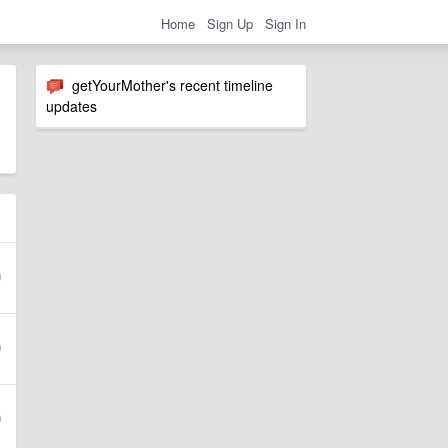
Home
Sign Up
Sign In
getYourMother's recent timeline
updates