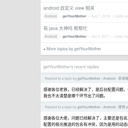
android 自定义 view 相关
Android
•
getYourMother
•
Aug 7, 2019
• Lastly re
有 java 大神吗 帮帮忙
Android
•
getYourMother
•
Jan 5, 2017
• Lastly re
More topics by getYourMother
»
getYourMother's recent replies
Replied to a topic by
getYourMother
Android
安卓
›
›
感谢各位老铁，已经解决了，是后台配置问题，
我也不太清楚是哪个环节出了问题。
Replied to a topic by
getYourMother
Android
使用 p
›
›
感谢各位大佬，问题已经解决了，主要还是包名冲突的问题，我用
配置的极光推送的包名有冲突，因为是用的动态的 appli