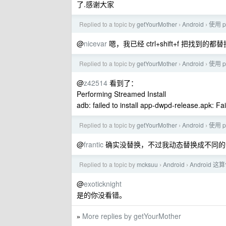
了.感谢大家
Replied to a topic by
getYourMother
Android
使用 p
›
›
@
nicevar
嗯，我已经 ctrl+shift+f 把找到的
Replied to a topic by
getYourMother
Android
使用 p
›
›
@
z42514
看到了：
Performing Streamed Install
adb: failed to install app-dwpd-release.apk:
Replied to a topic by
getYourMother
Android
使用 p
›
›
@
frantic
确实没替换，不过我动态替换成不同的
Replied to a topic by
mcksuu
Android
Android 
›
›
@
exoticknight
是的你没看错。
More replies by getYourMother
»