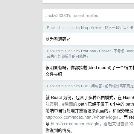
Jacky23333's recent replies
Replied to a topic by
Nnq
程序员
找人一起组队打卡 k
›
›
以为看源码+1
Replied to a topic by
LxnChan
Docker
不考虑 Do
›
›
或执行外部操作的可能性？
很明显有呀，你都挂载(bind mount)了一个宿
文件夹呀
Replied to a topic by
ESP
问与答
前后端分离项目是
›
›
就 React 为例，包含了多种路由模式，在 HashRo
注意到，#后面的
path 已经不属于 url 中的 pa
前端中自行处理并重新渲染页面的，和服务端没有关系了~
http://xxx.com/index.html/#/home/login
。而 re
是
http://xxx.com/home/login，看起来很普通的
你说到的情况。