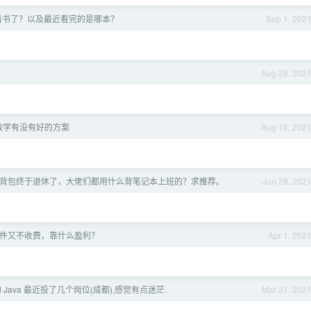
看书了？以及最近看完的是哪本？
Sep 1, 202
法
Aug 28, 202
教学有没有好的方案
Aug 16, 202
年的背包终于退休了，大佬们都用什么背笔记本上班的？求推荐。
Jun 28, 202
件又不收费，靠什么盈利？
Apr 1, 202
 Java 最近投了几个岗位(成都),感觉有点迷茫.
Mar 31, 202