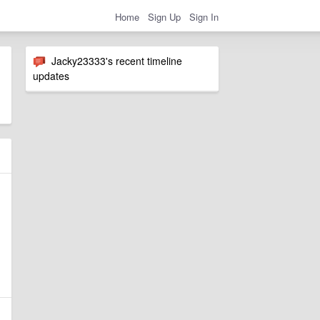
Home
Sign Up
Sign In
Jacky23333's recent timeline
updates