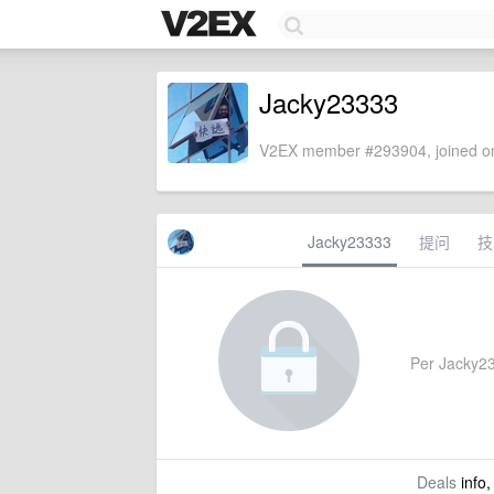
Jacky23333
V2EX member #293904, joined on
Jacky23333
提问
技
Per Jacky233
Deals
info,