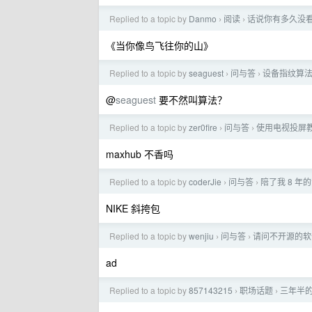
Replied to a topic by
Danmo
阅读
话说你有多久没
›
›
《当你像鸟飞往你的山》
Replied to a topic by
seaguest
问与答
设备指纹算
›
›
@
seaguest
要不然叫算法？
Replied to a topic by
zer0fire
问与答
使用电视投屏
›
›
maxhub 不香吗
Replied to a topic by
coderJie
问与答
陪了我 8 
›
›
NIKE 斜挎包
Replied to a topic by
wenjiu
问与答
请问不开源的软
›
›
ad
Replied to a topic by
857143215
职场话题
三年半的
›
›