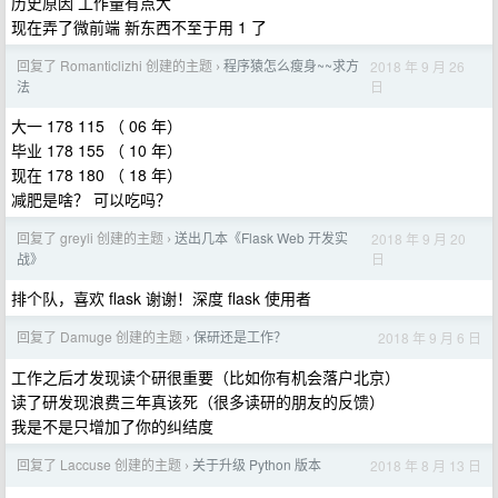
历史原因 工作量有点大
现在弄了微前端 新东西不至于用 1 了
回复了 Romanticlizhi 创建的主题
程序猿怎么瘦身~~求方
2018 年 9 月 26
›
日
法
大一 178 115 （ 06 年）
毕业 178 155 （ 10 年）
现在 178 180 （ 18 年）
减肥是啥？ 可以吃吗？
回复了 greyli 创建的主题
送出几本《Flask Web 开发实
2018 年 9 月 20
›
日
战》
排个队，喜欢 flask 谢谢！深度 flask 使用者
回复了 Damuge 创建的主题
保研还是工作？
2018 年 9 月 6 日
›
工作之后才发现读个研很重要（比如你有机会落户北京）
读了研发现浪费三年真该死（很多读研的朋友的反馈）
我是不是只增加了你的纠结度
回复了 Laccuse 创建的主题
关于升级 Python 版本
2018 年 8 月 13 日
›