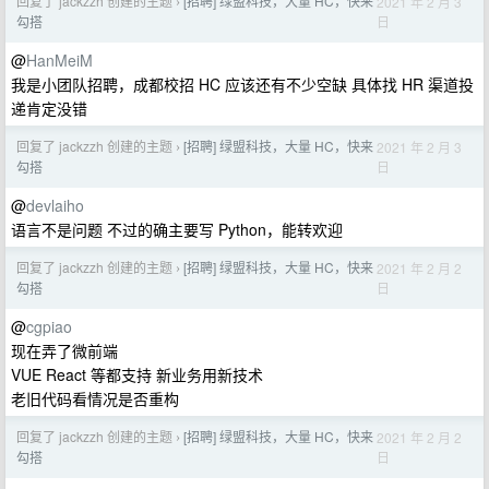
回复了 jackzzh 创建的主题
[招聘] 绿盟科技，大量 HC，快来
2021 年 2 月 3
›
日
勾搭
@
HanMeiM
我是小团队招聘，成都校招 HC 应该还有不少空缺 具体找 HR 渠道投
递肯定没错
回复了 jackzzh 创建的主题
[招聘] 绿盟科技，大量 HC，快来
2021 年 2 月 3
›
日
勾搭
@
devlaiho
语言不是问题 不过的确主要写 Python，能转欢迎
回复了 jackzzh 创建的主题
[招聘] 绿盟科技，大量 HC，快来
2021 年 2 月 2
›
日
勾搭
@
cgpiao
现在弄了微前端
VUE React 等都支持 新业务用新技术
老旧代码看情况是否重构
回复了 jackzzh 创建的主题
[招聘] 绿盟科技，大量 HC，快来
2021 年 2 月 2
›
日
勾搭