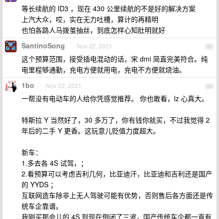
等长续航的 ID3 ，现在 430 公里续航的不是好的解决方案
上汽大众，哎，实在无力吐槽，算计的再精明
也怕各路人马拨茧抽丝，到底怎样心知肚明就好
SantinoSong
Nov 22, 2021
95
这个预算范围，接受插电混动的话，宋 dmi 简直完美符合。纯
电里程够通勤，充电方便就用电，充电不方便就烧油。
1bo
Nov 22, 2021
96
一帮没有电动车的人给你凭感觉推荐。 你也敢看，lz 心真大。
特斯拉 Y 当然好了，30 多万了，你有钱你就买，不过我觉得 2
年后的二手 Y 更香。这玩意儿贬值力度超大。
新车：
1.多去各 4S 试驾，；
2.看预算可以考虑吉利几何，比亚迪汗，比亚迪和吉利还是国产
的 YYDS ；
互联网造车除非上无人驾驶可能有优势，否则售后各方面还是传
统车企靠谱。
我刚买那会儿的 4S 到现在倒闭了三波，国产传统车企都一直有