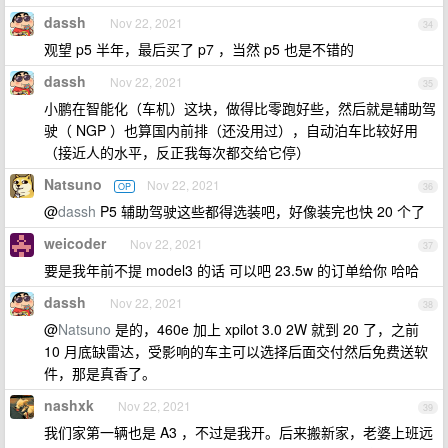
dassh
Nov 22, 2021
34
观望 p5 半年，最后买了 p7 ，当然 p5 也是不错的
dassh
Nov 22, 2021
35
小鹏在智能化（车机）这块，做得比零跑好些，然后就是辅助驾
驶（ NGP ）也算国内前排（还没用过），自动泊车比较好用
（接近人的水平，反正我每次都交给它停）
Natsuno
Nov 22, 2021
OP
36
@
dassh
P5 辅助驾驶这些都得选装吧，好像装完也快 20 个了
weicoder
Nov 22, 2021
37
要是我年前不提 model3 的话 可以吧 23.5w 的订单给你 哈哈
dassh
Nov 22, 2021
38
@
Natsuno
是的，460e 加上 xpilot 3.0 2W 就到 20 了，之前
10 月底缺雷达，受影响的车主可以选择后面交付然后免费送软
件，那是真香了。
nashxk
Nov 22, 2021
39
我们家第一辆也是 A3 ，不过是我开。后来搬新家，老婆上班远