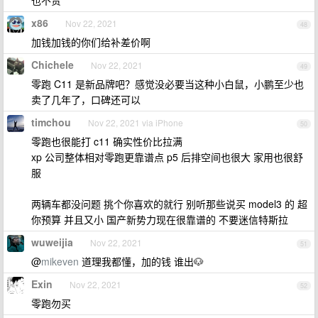
也不贵
x86
Nov 22, 2021
48
加钱加钱的你们给补差价啊
Chichele
Nov 22, 2021
49
零跑 C11 是新品牌吧？感觉没必要当这种小白鼠，小鹏至少也
卖了几年了，口碑还可以
timchou
Nov 22, 2021 via iPhone
50
零跑也很能打 c11 确实性价比拉满
xp 公司整体相对零跑更靠谱点 p5 后排空间也很大 家用也很舒
服
两辆车都没问题 挑个你喜欢的就行 别听那些说买 model3 的 超
你预算 并且又小 国产新势力现在很靠谱的 不要迷信特斯拉
wuweijia
Nov 22, 2021
51
@
mikeven
道理我都懂，加的钱 谁出🐶
Exin
Nov 22, 2021
52
零跑勿买