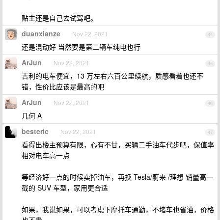
贴主还是自己去试驾吧。
duanxianze
Nov 22, 2021
44
还是混动好 当然要是第二辆车纯电也行
ArJun
Nov 22, 2021
45
吉利的电车便宜，13 万左右六百公里续航，质感看着也还不
错，性价比应该是最高的吧
ArJun
Nov 22, 2021
46
几何 A
besteric
Nov 22, 2021
47
看得出楼主预算有限，心有不甘，买辆二手油车代步吧，保值率
相对电车高一点
等经济好一点的时候卖掉油车，再换 Tesla/蔚来 /理想 销量高一
截的 SUV 车型，家用更合适
如果，我说如果，可以考虑下摩托车通勤，不堵车也省油，价格