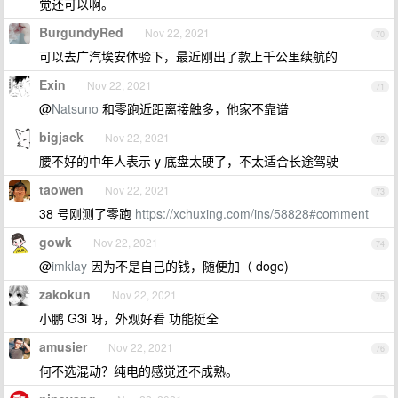
觉还可以啊。
BurgundyRed
Nov 22, 2021
70
可以去广汽埃安体验下，最近刚出了款上千公里续航的
Exin
Nov 22, 2021
71
@
Natsuno
和零跑近距离接触多，他家不靠谱
bigjack
Nov 22, 2021
72
腰不好的中年人表示 y 底盘太硬了，不太适合长途驾驶
taowen
Nov 22, 2021
73
38 号刚测了零跑
https://xchuxing.com/ins/58828#comment
gowk
Nov 22, 2021
74
@
imklay
因为不是自己的钱，随便加（ doge)
zakokun
Nov 22, 2021
75
小鹏 G3i 呀，外观好看 功能挺全
amusier
Nov 22, 2021
76
何不选混动？纯电的感觉还不成熟。