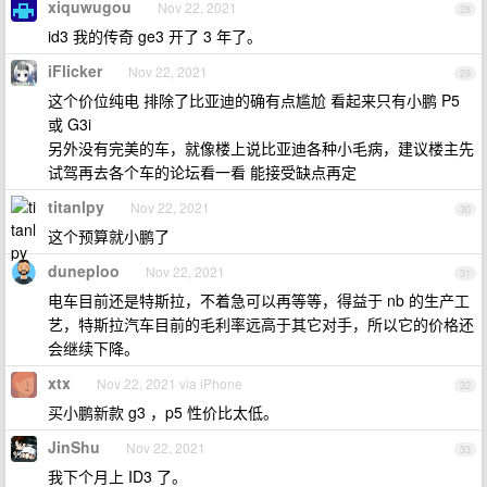
xiquwugou
Nov 22, 2021
28
id3 我的传奇 ge3 开了 3 年了。
iFlicker
Nov 22, 2021
29
这个价位纯电 排除了比亚迪的确有点尴尬 看起来只有小鹏 P5
或 G3i
另外没有完美的车，就像楼上说比亚迪各种小毛病，建议楼主先
试驾再去各个车的论坛看一看 能接受缺点再定
titanlpy
Nov 22, 2021
30
这个预算就小鹏了
duneploo
Nov 22, 2021
31
电车目前还是特斯拉，不着急可以再等等，得益于 nb 的生产工
艺，特斯拉汽车目前的毛利率远高于其它对手，所以它的价格还
会继续下降。
xtx
Nov 22, 2021 via iPhone
32
买小鹏新款 g3 ，p5 性价比太低。
JinShu
Nov 22, 2021
33
我下个月上 ID3 了。