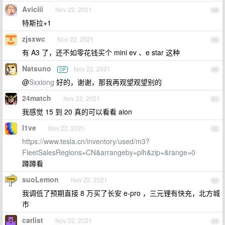
Aviciii
Nov 22, 2021
88
特斯拉+1
zjsxwc
Nov 22, 2021
89
有 A3 了，还不如零花钱买个 mini ev 、e star 这种
Natsuno
Nov 22, 2021
OP
90
@
Sxxiong
好的，谢谢，那我再观望观望别的
24match
Nov 22, 2021
91
我感觉 15 到 20 真的可以看看 aion
l1ve
Nov 22, 2021
92
https://www.tesla.cn/inventory/used/m3?
FleetSalesRegions=CN&arrangeby=plh&zip=&range=0
蹲蹲看
suoLemon
Nov 22, 2021
93
我调低了预期直接 8 万买了长安 e-pro ，三元锂有快充，北方城
市
carlist
Nov 22, 2021
94