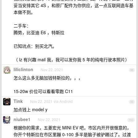
妥当安排其它 4S ，和原厂配件为你供应，这一点互联网造车基
本做不到。
二手车：
腾势，比亚迪 E6 ，特斯拉
已知坑点：别买北汽。
（ lz 有兴趣 mail 我，我可以发你我 5 年的纯电行驶本照片）
liliclinton
Nov 22, 2021
98
怎么这么多无脑加钱特斯拉的，，，
15-20w 价位可以看看零跑 C11
Tink
Nov 22, 2021 via Android
99
加点钱上 model y
niubee1
Nov 22, 2021
100
根据你的需求，五菱宏光 MINI EV 吧，市区内开开很惬意的，
你开个特斯拉在市区里蹦 0-100 多半是脑子被驴踢过了。过渡