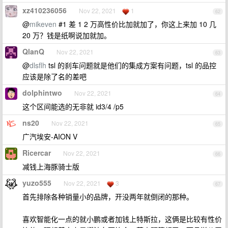
xz410236056
Nov 22, 2021
1
62
@
mikeven
#1 差 1 2 万高性价比加就加了，你这上来加 10 几
20 万？钱是纸啊说加就加。
QlanQ
Nov 22, 2021
63
@
dlsflh
tsl 的刹车问题就是他们的集成方案有问题，tsl 的品控
应该是除了名的差吧
dolphintwo
Nov 22, 2021
64
这个区间能选的无非就 id3/4 /p5
ns20
Nov 22, 2021
65
广汽埃安-AION V
Ricercar
Nov 22, 2021
66
减钱上海豚骑士版
yuzo555
Nov 22, 2021
3
67
首先排除各种销量小的品牌，开没两年就倒闭的那种。
喜欢智能化一点的就小鹏或者加钱上特斯拉，这俩是比较有性价