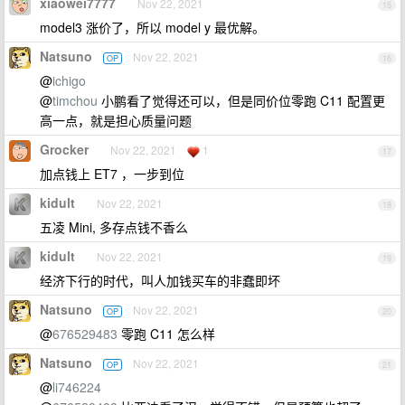
xiaowei7777
Nov 22, 2021
15
model3 涨价了，所以 model y 最优解。
Natsuno
Nov 22, 2021
OP
16
@
ichigo
@
timchou
小鹏看了觉得还可以，但是同价位零跑 C11 配置更
高一点，就是担心质量问题
Grocker
Nov 22, 2021
1
17
加点钱上 ET7 ，一步到位
kidult
Nov 22, 2021
18
五凌 Mini, 多存点钱不香么
kidult
Nov 22, 2021
19
经济下行的时代，叫人加钱买车的非蠢即坏
Natsuno
Nov 22, 2021
OP
20
@
676529483
零跑 C11 怎么样
Natsuno
Nov 22, 2021
OP
21
@
li746224