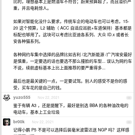
比的，理想基本上是燃油车不符合；蔚来预算超了，而且溢价严
重，并且电耗惊人。
如果对智能化没什么要求，传统车企的电动车也可以考虑，15-
20 这个预算，L2 辅助（ ACC 自适应巡航+车道保持）基本都是
标配也够用了。这块可以考虑比亚迪各系列、大众 ID.x 或者长
安各种猫系列。
各种网约车集中选择的品牌比如吉利 /北汽新能源 /广汽埃安最好
是慎重，一定要选的话也要选不那么撞脸的车型... 误认为网约车
不说，续航虚标基本上比上面推荐的要严重得多...
最后也是最关键的一点，一定要试驾。别人的感受不是你的感
受，买车花的是自己的钱。
yuzo555
Nov 22, 2021
68
鉴于有辆 A3 ，还是提醒下，最好是别选 BBA 的各种油改电的
电动车，基本上工业垃圾
br00k
Nov 22, 2021
69
记得小鹏 P5 不是可以选择后装毫米波雷达送 NGP 吗？这样感