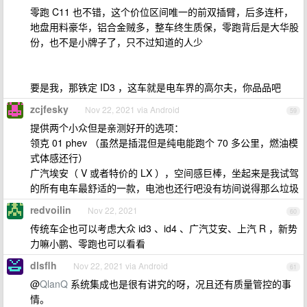
零跑 C11 也不错，这个价位区间唯一的前双插臂，后多连杆，
地盘用料豪华，铝合金贼多，整车终生质保，零跑背后是大华股
份，也不是小牌子了，只不过知道的人少
要是我，那铁定 ID3 ，这车就是电车界的高尔夫，你品品吧
zcjfesky
Nov 22, 2021 via Android
59
提供两个小众但是亲测好开的选项：
领克 01 phev （虽然是插混但是纯电能跑个 70 多公里，燃油模
式体感还行）
广汽埃安（ V 或者特价的 LX ），空间感巨棒，坐起来是我试驾
的所有电车最舒适的一款，电池也还行吧没有坊间说得那么垃圾
redvoilin
Nov 22, 2021
60
传统车企也可以考虑大众 id3 、id4 、广汽艾安、上汽 R ，新势
力嘛小鹏、零跑也可以看看
dlsflh
Nov 22, 2021 via Android
61
@
QlanQ
系统集成也是很有讲究的呀，况且还有质量管控的事
情。