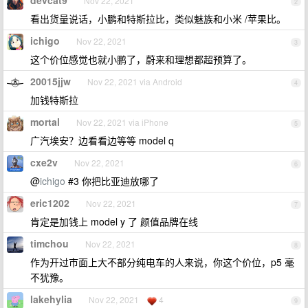
devcat9
Nov 22, 2021
2
看出货量说话，小鹏和特斯拉比，类似魅族和小米 /苹果比。
ichigo
Nov 22, 2021
3
这个价位感觉也就小鹏了，蔚来和理想都超预算了。
20015jjw
Nov 22, 2021 via Android
4
加钱特斯拉
mortal
Nov 22, 2021 via iPhone
5
广汽埃安？边看看边等等 model q
cxe2v
Nov 22, 2021
6
@
ichigo
#3 你把比亚迪放哪了
eric1202
Nov 22, 2021
7
肯定是加钱上 model y 了 颜值品牌在线
timchou
Nov 22, 2021
8
作为开过市面上大不部分纯电车的人来说，你这个价位，p5 毫
不犹豫。
lakehylia
Nov 22, 2021
4
9