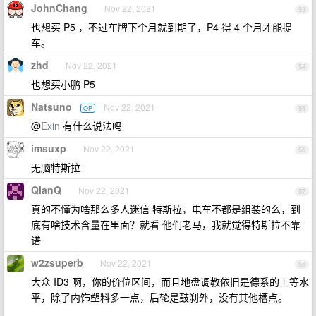
JohnChang
Nov 22, 2021
53
也想买 P5 ，不过车牌下个月就到期了，P4 得 4 个月才能提
车。
zhd
Nov 22, 2021
54
也想买小鹏 P5
Natsuno
Nov 22, 2021
OP
55
@
Exin
有什么说法吗
imsuxp
Nov 22, 2021
56
无脑特斯拉
QlanQ
Nov 22, 2021
57
真的不懂为啥那么多人迷信 特斯拉，电车不都是组装的么，到
底有啥技术含量在里面？就看 他们老马，我就觉得特斯拉不靠
谱
w2zsuperb
Nov 22, 2021
58
大众 ID3 啊，你的价位区间，而且地盘调教依旧是德系的上等水
平，除了内饰塑料多一点，后轮是鼓刹外，没有其他槽点。