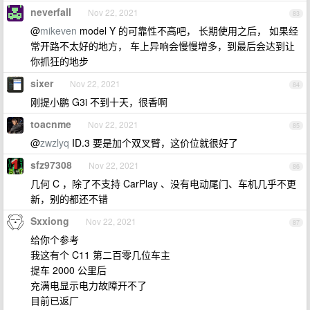
neverfall
Nov 22, 2021
83
@
mikeven
model Y 的可靠性不高吧， 长期使用之后， 如果经
常开路不太好的地方， 车上异响会慢慢增多，到最后会达到让
你抓狂的地步
sixer
Nov 22, 2021
84
刚提小鹏 G3i 不到十天，很香啊
toacnme
Nov 22, 2021
85
@
zwzlyq
ID.3 要是加个双叉臂，这价位就很好了
sfz97308
Nov 22, 2021
86
几何 C ，除了不支持 CarPlay 、没有电动尾门、车机几乎不更
新，别的都还不错
Sxxiong
Nov 22, 2021
87
给你个参考
我这有个 C11 第二百零几位车主
提车 2000 公里后
充满电显示电力故障开不了
目前已返厂