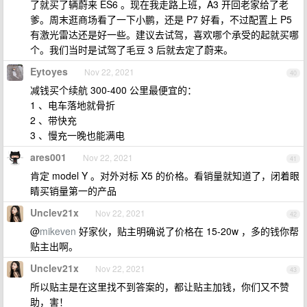
了就买了辆蔚来 ES6 。现在我走路上班，A3 开回老家给了老
爹。周末逛商场看了一下小鹏，还是 P7 好看，不过配置上 P5
有激光雷达还是好一些。建议去试驾，喜欢哪个承受的起就买哪
个。我们当时是试驾了毛豆 3 后就去定了蔚来。
Eytoyes
Nov 22, 2021
40
减钱买个续航 300-400 公里最便宜的：
1 、电车落地就骨折
2 、带快充
3 、慢充一晚也能满电
ares001
Nov 22, 2021
41
肯定 model Y 。对外对标 X5 的价格。看销量就知道了，闭着眼
睛买销量第一的产品
Unclev21x
Nov 22, 2021
42
@
mikeven
好家伙，贴主明确说了价格在 15-20w ，多的钱你帮
贴主出啊。
Unclev21x
Nov 22, 2021
43
所以贴主是在这里找不到答案的，都让贴主加钱，你们又不赞
助，害！