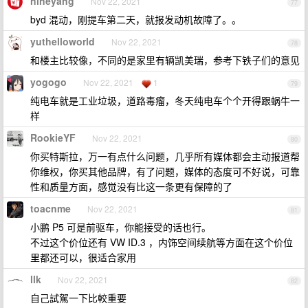
nineyang
Nov 22, 2021
77
byd 混动，刚提车第二天，就报发动机故障了。。
yuthelloworld
Nov 22, 2021
78
和楼主比较像，不同的是家里有辆凯美瑞，参考下铁子们的意见
yogogo
Nov 22, 2021
1
79
纯电车就是工业垃圾，道路毒瘤，冬天纯电车个个开得跟蜗牛一
样
RookieYF
Nov 22, 2021
80
你买特斯拉，万一有点什么问题，几乎所有媒体都会主动报道帮
你维权，你买其他品牌，有了问题，媒体的态度可不好说，可靠
性和质量方面，感觉没有比这一条更有保障的了
toacnme
Nov 22, 2021
81
小鹏 P5 可是前驱车，你能接受的话也行。
不过这个价位还有 VW ID.3 ，内饰空间续航等方面在这个价位
里都还可以，很适合家用
llk
Nov 22, 2021
82
自己試駕一下比較重要