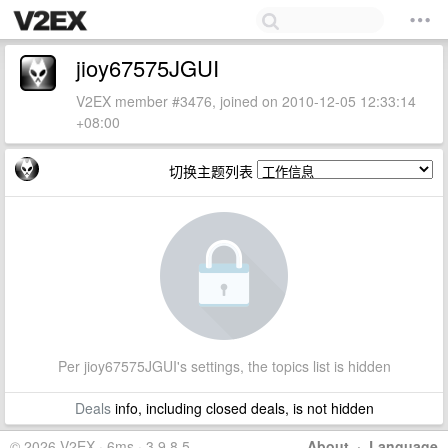
jioy67575JGUI
V2EX member #3476, joined on 2010-12-05 12:33:14
+08:00
切换主题列表
Per jioy67575JGUI's settings, the topics list is hidden
Deals
info, including closed deals, is not hidden
© 2026 V2EX · 6ms · 3.9.8.5
About
·
Language