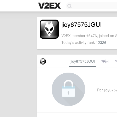
jioy67575JGUI
V2EX member #3476, joined on 2
Today's activity rank
12326
jioy67575JGUI
提问
Per jioy6757