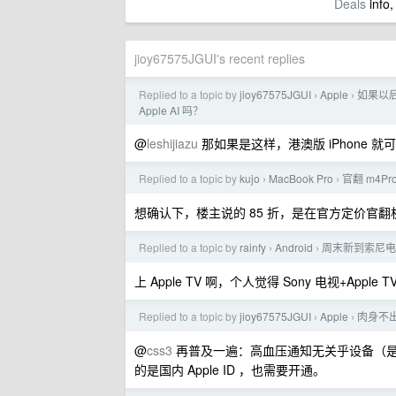
Deals
info,
jioy67575JGUI's recent replies
Replied to a topic by
jioy67575JGUI
Apple
如果以后
›
›
Apple AI 吗？
@
leshijiazu
那如果是这样，港澳版 iPhone 就可
Replied to a topic by
kujo
MacBook Pro
官翻 m4Pr
›
›
想确认下，楼主说的 85 折，是在官方定价官翻机
Replied to a topic by
rainfy
Android
周末新到索尼电
›
›
上 Apple TV 啊，个人觉得 Sony 电视+App
Replied to a topic by
jioy67575JGUI
Apple
肉身不出
›
›
@
css3
再普及一遍：高血压通知无关乎设备（是否国
的是国内 Apple ID ，也需要开通。