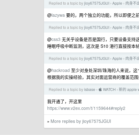
Replied to a topic by
jioy67575JGUI
Apple
肉身不出
›
›
@
lazywa
要的，两个独立的功能，所以即便之
Replied to a topic by
jioy67575JGUI
Apple
肉身不出
›
›
@
css3
无关乎设备是否是国行，只要设备支持这个
睡眠呼吸中断监测，这次是 S10 港行直接按
Replied to a topic by
jioy67575JGUI
Apple
肉身不出
›
›
@
hackroad
至少对身处深圳/珠海的人来说，这
根据我的实操经验，其实对面运营商的覆盖范围挺
Replied to a topic by
isbase
 WATCH
新的 appl
›
›
我开通了，开这里
https://www.v2ex.com/t/1159644#reply2
More replies by jioy67575JGUI
»