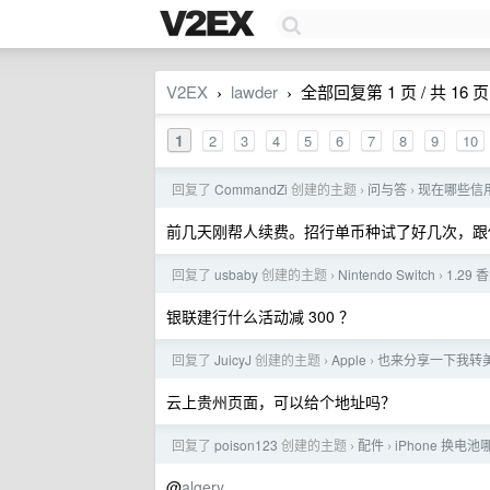
V2EX
lawder
全部回复第 1 页 / 共 16 页
›
›
1
2
3
4
5
6
7
8
9
10
回复了
CommandZi
创建的主题
问与答
现在哪些信
›
›
前几天刚帮人续费。招行单币种试了好几次，跟你提
回复了
usbaby
创建的主题
Nintendo Switch
1.29 
›
›
银联建行什么活动减 300 ？
回复了
JuicyJ
创建的主题
Apple
也来分享一下我转
›
›
云上贵州页面，可以给个地址吗？
回复了
poison123
创建的主题
配件
iPhone 换电池哪
›
›
@
algery