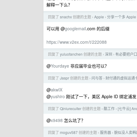
解释一下么？
回复了
snachx
创建的主题
Apple
分享一个多 Apple
›
›
可以用 @
googlemail
.com 的后缀
https://www.v2ex.com/t/222088
回复了
yuluofanchen
创建的主题
深圳
有必要把户
›
›
@
Yourdaye
非应届毕业也可以？
回复了
Jaspr
创建的主题
问与答
财付通的虚拟运通
›
›
@
akwIX
@
yushiro
刚试了一下，美区 Apple ID 绑定浦发 
回复了
Qiniurecuiter
创建的主题
酷工作
[七牛云] An
›
›
@
x9498
怎么坑了？
回复了
moguv587
创建的主题
服务器
貌似没人卖韩国
›
›