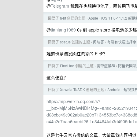
@
Telegram
我现在也想换电池了，两位用飞毛
回复了
h4lt
创建的主题
Apple
iOS 11.0-11.1.2 
›
›
@
tianlang1989
6s 到 apple store 换电池
回复了
scetus
创建的主题
问与答
有没有快速选择京
›
›
难道也是浦发刷红包充的 E 卡？
回复了
FindHao
创建的主题
宽带症候群
阿里云国际
›
›
这么便宜？
回复了
XuweiatTuSDK
创建的主题
Android
短视频自
›
›
https://mp.weixin.qq.com/s?
__biz=MjM5NzAwNDI4Mg==&mid=2652193412
d68cbc49c902ab0ac20b7134553bc7c4368cd8
c44c2c7baa6eaebf26f1e34464fab3d4905de1
这是七牛云官方微信的文章，大量章节内容相似