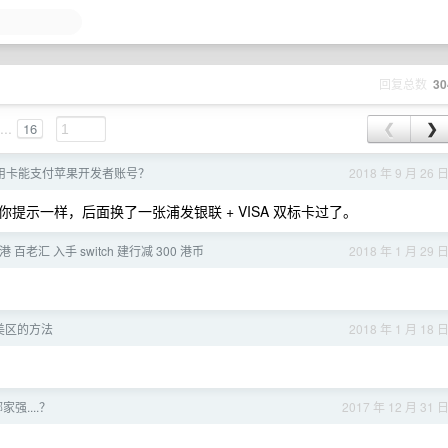
回复总数
30
...
16
❮
❯
用卡能支付苹果开发者账号？
2018 年 9 月 26 
示一样，后面换了一张浦发银联 + VISA 双标卡过了。
香港 百老汇 入手 switch 建行减 300 港币
2018 年 1 月 29 
美区的方法
2018 年 1 月 18 
家强....？
2017 年 12 月 31 