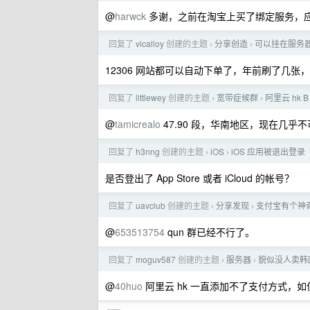
@
harwck
多谢，之前在淘宝上买了绑定服务，
回复了
vicalloy
创建的主题
分享创造
可以挂在服务器的
›
›
12306 网站都可以自动下单了，年前刷了几张，
回复了
littlewey
创建的主题
宽带症候群
阿里云 hk
›
›
@
tamicrealo
47.90 段，华南地区，现在几乎不
回复了
h3nng
创建的主题
iOS
iOS 应用被退出登录
›
›
是否登出了 App Store 或者 iCloud 的帐号？
回复了
uavclub
创建的主题
分享发现
支付宝有个神
›
›
@
653513754
qun 群已经不行了。
回复了
moguv587
创建的主题
服务器
貌似没人卖韩国
›
›
@
40huo
阿里云 hk 一直添加不了支付方式，如