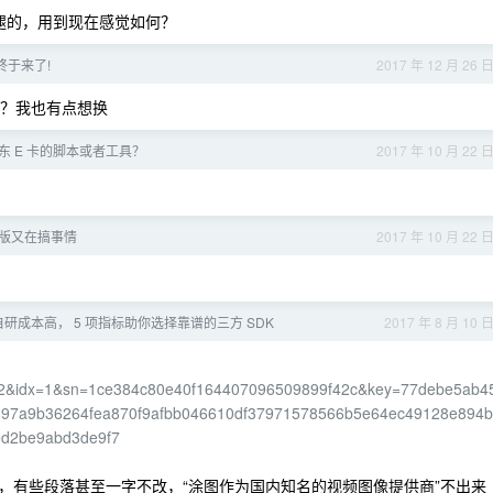
腿的，用到现在感觉如何？
越狱终于来了!
2017 年 12 月 26 
多少钱？我也有点想换
东 E 卡的脚本或者工具？
2017 年 10 月 22 
版又在搞事情
2017 年 10 月 22 
研成本高， 5 项指标助你选择靠谱的三方 SDK
2017 年 8 月 10 
&idx=1&sn=1ce384c80e40f164407096509899f42c&key=77debe5ab4
97a9b36264fea870f9afbb046610df37971578566b5e64ec49128e894b
ed2be9abd3de9f7
，有些段落甚至一字不改，“涂图作为国内知名的视频图像提供商”不出来