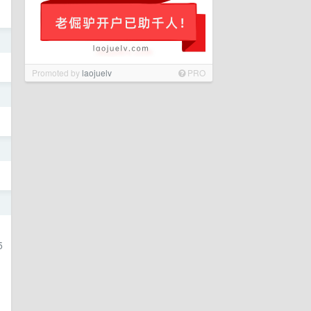
日
Promoted by
laojuelv
PRO
日
日
日
5