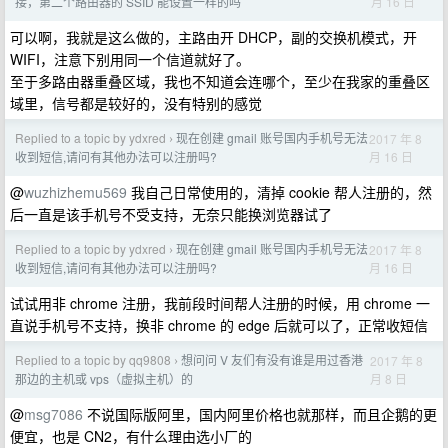
月 16 日
接，第二个路由器的 SSID 能设置一样的吗
可以啊，我就是这么做的，主路由开 DHCP，副的交换机模式，开
WIFI，注意下别用同一个信道就好了。
至于多路由器重叠区域，我也不知道会连哪个，至少在我家的重叠区
域里，信号都是较好的，没有特别的感觉
Replied to a topic by ydxred
现在创建 gmail 账号国内手机号无法
2017 年 8
›
月 16 日
收到短信,请问有其他办法可以注册吗?
@
wuzhizhemu569
我自己日常使用的，清掉 cookie 帮人注册的，然
后一直是该手机号不受支持，无奈只能换浏览器试了
Replied to a topic by ydxred
现在创建 gmail 账号国内手机号无法
2017 年 8
›
月 16 日
收到短信,请问有其他办法可以注册吗?
试试用非 chrome 注册，我前段时间帮人注册的时候，用 chrome 一
直说手机号不支持，换非 chrome 的 edge 后就可以了，正常收短信
Replied to a topic by qq9808
想问问 V 友们有没有谁是用过香港
2017 年 8
›
月 8 日
那边的主机或 vps（虚拟主机）的
@
msg7086
不说国际版阿里，国内阿里价格也就那样，而且企鹅的更
便宜，也是 CN2，有什么理由选小厂的