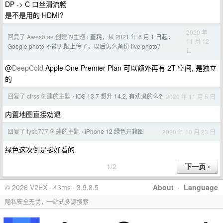
DP -> C 口丝滑流畅
是不是用的 HDMI?
2020 年
回复了 Awes0me 创建的主题
噩耗，从 2021 年 6 月 1 日起，
›
11 月 12
Google photo 不能无限上传了，以后怎么备份 live photo？
日
@
DeepCold
Apple One Premier Plan 可以额外再有 2T 空间, 是独立
的
回复了 clrss 创建的主题
iOS 13.7 想升 14.2, 有劝退的么?
2020 年 11 月 5 日
›
内置地图直接劝退
回复了 tysb777 创建的主题
iPhone 12 绿色开箱图
2020 年 10 月 23 日
›
绿色这次倒是挺好看的
1/2
© 2026 V2EX · 43ms · 3.9.8.5
About
·
Language
隐私安全无忧，一站式多源搜索