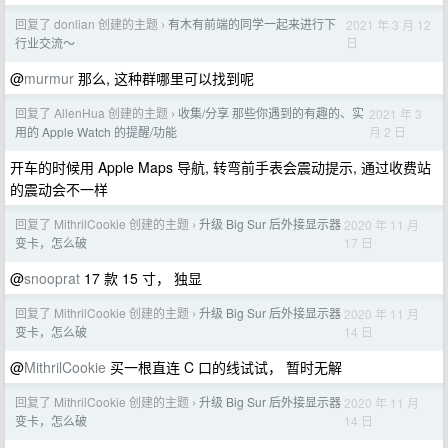
回复了 donlian 创建的主题
有木有前端的同学一起来进行下
2021 年 3 月 12
›
日
行业交流～
@
murmur
那么, 这种群哪里可以找到呢
回复了 AllenHua 创建的主题
收集/分享 那些你遇到的有趣的、实
2021 年 3
›
月 2 日
用的 Apple Watch 的提醒/功能
开车的时候用 Apple Maps 导航, 转弯前手表会震动提示, 通过收费站
的震动会不一样
回复了 MithrilCookie 创建的主题
升级 Big Sur 后外接显示器
2020 年 11 月
›
17 日
变卡，怎么破
@
snooprat
17 款 15 寸， 独显
回复了 MithrilCookie 创建的主题
升级 Big Sur 后外接显示器
2020 年 11 月
›
14 日
变卡，怎么破
@
MithrilCookie
买一根直连 C 口的线试试， 暂时无解
回复了 MithrilCookie 创建的主题
升级 Big Sur 后外接显示器
2020 年 11 月
›
14 日
变卡，怎么破