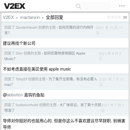
V2EX
mactanxin
全部回复
回复总数
26
›
›
回复了 ZanderHsueh 创建的主题
如何优雅的进行内网开
2021 年 10 月 11
›
日
发？
建议再找个新公司
回复了 Zien 创建的主题
如何优雅地使用国区 Apple
2021 年 8 月 2
›
日
Music？
不如考虑直接在美区使用 apple music
回复了 Toby23 创建的主题
为了集齐全家桶，有没有必要入
2021 年 7 月 17
›
日
mac？
@
abbottcn
直钩钓鱼贴
回复了 liudaolunhuibl 创建的主题
大厂体验记，来了第十天就
2021 年 7 月 7
›
日
想溜了
导师对你挺好的也挺用心的. 但是你这么不喜欢建议尽早辞职, 别祸害
导师