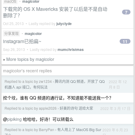
macOS
•
magicolor
下载完的 OS X Mavericks 安装了以后是不是自动
7
删除了？
Oct 25, 2013 • Lastly replied by
julyclyde
分享发现
•
magicolor
instagram已拍扁~
11
Sep 26, 2013 • Lastly replied by
mumchristmas
More topics by magicolor
»
magicolor's recent replies
Replied to a topic by zw1234
腾讯内测 QQ 频道，开放了 QQ
2022 年 12
›
月 8 日
机器人 api 接口，有何玩法
挖个坟，谁有 QQ 频道的通行证，不知道能不能送我一个？
Replied to a topic by apple2026
好美的诗句 送给大家
2022 年 3 月 17 日
›
@
pipiking
哈哈哈，好诗！可以转载么
Replied to a topic by BarryPan
有人用上了 MacOS Big Sur
2020 年 6 月 23
›