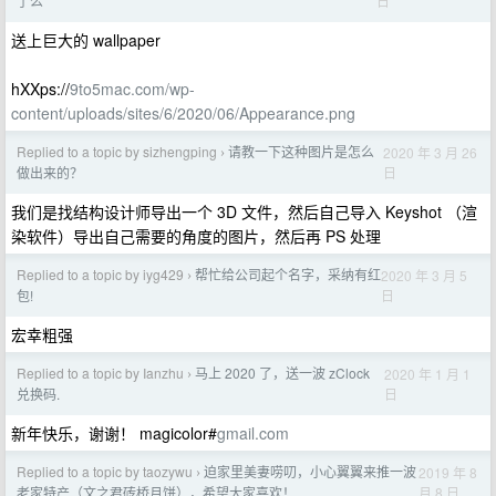
日
了么
送上巨大的 wallpaper
hXXps://
9to5mac.com/wp-
content/uploads/sites/6/2020/06/Appearance.png
Replied to a topic by sizhengping
请教一下这种图片是怎么
2020 年 3 月 26
›
日
做出来的？
我们是找结构设计师导出一个 3D 文件，然后自己导入 Keyshot （渲
染软件）导出自己需要的角度的图片，然后再 PS 处理
Replied to a topic by iyg429
帮忙给公司起个名字，采纳有红
2020 年 3 月 5
›
日
包!
宏幸粗强
Replied to a topic by Ianzhu
马上 2020 了，送一波 zClock
2020 年 1 月 1
›
日
兑换码.
新年快乐，谢谢！ magicolor#
gmail.com
Replied to a topic by taozywu
迫家里美妻唠叨，小心翼翼来推一波
2019 年 8
›
月 8 日
老家特产（文之君砖桥月饼），希望大家喜欢！