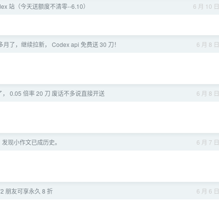
dex 站（今天送额度不清零--6.10）
6 月 10 
了，继续拉新， Codex api 免费送 30 刀！
6 月 8 
站了， 0.05 倍率 20 刀 废话不多说直接开送
6 月 8 
站，发现小作文已成历史。
6 月 7 
V2 朋友可享永久 8 折
6 月 6 