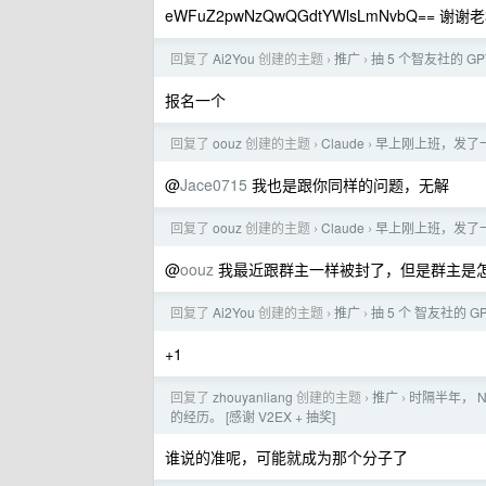
eWFuZ2pwNzQwQGdtYWlsLmNvbQ== 谢谢
回复了
Ai2You
创建的主题
推广
抽 5 个智友社的 G
›
›
报名一个
回复了
oouz
创建的主题
Claude
早上刚上班，发了一
›
›
@
Jace0715
我也是跟你同样的问题，无解
回复了
oouz
创建的主题
Claude
早上刚上班，发了一
›
›
@
oouz
我最近跟群主一样被封了，但是群主是
回复了
Ai2You
创建的主题
推广
抽 5 个 智友社的 
›
›
+1
回复了
zhouyanliang
创建的主题
推广
时隔半年， N
›
›
的经历。 [感谢 V2EX + 抽奖]
谁说的准呢，可能就成为那个分子了