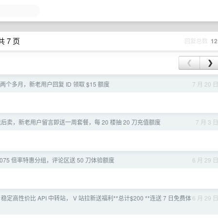
共 7 页
回复总数
12
❮
❯
运行两个多月，新老用户回复 ID 领取 $15 额度
7 月 20 
] 先送后卖，新老用户留言即送一周套餐，每 20 楼抽 20 刀充值额度
7 月 3 
075 倍率特惠分组，评论区送 50 刀体验额度
6 月 29 
de] 稳定高性价比 API 中转站， V 站拉新送福利**总计$200 **连送 7 日免费体
6 月 29 