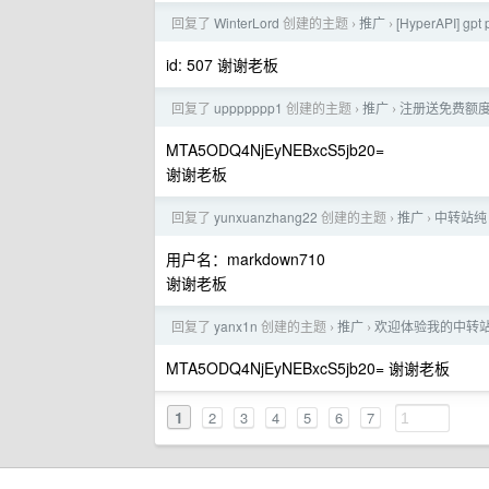
回复了
WinterLord
创建的主题
推广
[HyperAPI]
›
›
id: 507 谢谢老板
回复了
uppppppp1
创建的主题
推广
注册送免费额度 支持
›
›
MTA5ODQ4NjEyNEBxcS5jb20=
谢谢老板
回复了
yunxuanzhang22
创建的主题
推广
中转站纯 
›
›
用户名：markdown710
谢谢老板
回复了
yanx1n
创建的主题
推广
欢迎体验我的中转站， cl
›
›
MTA5ODQ4NjEyNEBxcS5jb20= 谢谢老板
1
2
3
4
5
6
7