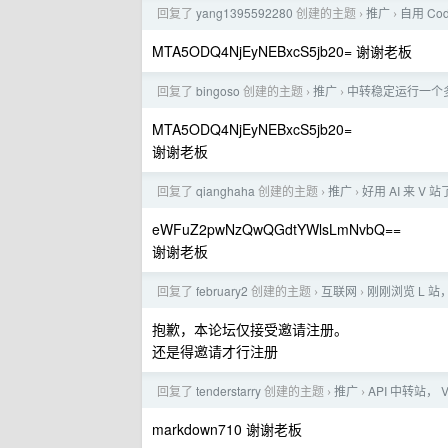
回复了
yang1395592280
创建的主题
推广
自用 Co
›
›
MTA5ODQ4NjEyNEBxcS5jb20= 谢谢老板
回复了
bingoso
创建的主题
推广
中转稳定运行一个多月
›
›
MTA5ODQ4NjEyNEBxcS5jb20=
谢谢老板
回复了
qianghaha
创建的主题
推广
好用 AI 来 V 
›
›
eWFuZ2pwNzQwQGdtYWlsLmNvbQ==
谢谢老板
回复了
february2
创建的主题
互联网
刚刚浏览 L 
›
›
抱歉，本论坛仅接受邀请注册。
还是得邀请才行注册
回复了
tenderstarry
创建的主题
推广
API 中转站， 
›
›
markdown710 谢谢老板