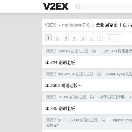
V2EX
markdown710
全部回复第 1 页 / 
›
›
1
2
3
4
5
6
7
回复了
cxzweb
创建的主题
推广
Euzhi API 稳定
›
›
id: 224 谢谢老板
回复了
dockerhub
创建的主题
推广
[OneDayAI
›
›
id: 2503 谢谢老板～
回复了
lieliew
创建的主题
推广
中转站限时特惠， 0.
›
›
id: 245 谢谢老板
回复了
qili36585009
创建的主题
推广
[HappyCo
›
›
验额度**