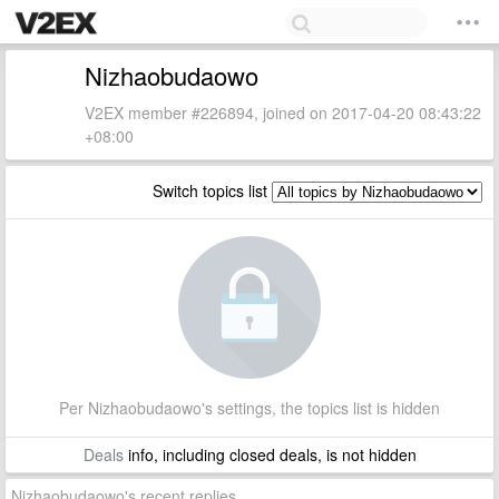
Nizhaobudaowo
V2EX member #226894, joined on 2017-04-20 08:43:22
+08:00
Switch topics list
Per Nizhaobudaowo's settings, the topics list is hidden
Deals
info, including closed deals, is not hidden
Nizhaobudaowo's recent replies