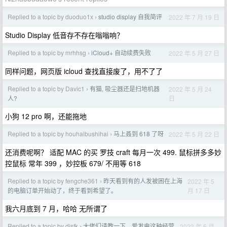
Replied to a topic by duoduo1x
studio display 自我简评
2022 年 7 月 19 日
›
Studio Display 低音存不存在嗡嗡响？
Replied to a topic by mrhhsg
iCloud+ 自动续费失败
2022 年 5 月 27 日
›
同样问题，网页版 icloud 查找直接废了，用不了了
Replied to a topic by Davic1
有猫, 吸尘器还是扫地机器
2022 年 5 月 24
›
日
人?
小狗 12 pro 啊，还能拖地
Replied to a topic by houhaibushihai
马上叒到 618 了呀
2022 年 5 月 22 日
›
还消费呢啊？ 适配 MAC 的买 罗技 craft 每月一次 499. 鼠标拼多多妙
控鼠标 常年 399 ，妙控板 679/ 不用等 618
Replied to a topic by fengche361
昨天看到有的人发被困在上海
2022 年 5
›
月 17 日
的电脑订单开始动了，终于看到希望了。
我六月底到 7 月，哈哈 无所谓了
Replied to a topic by djsfk
大佬们请教一下，爱发电这种经营
2022 年 5 月
›