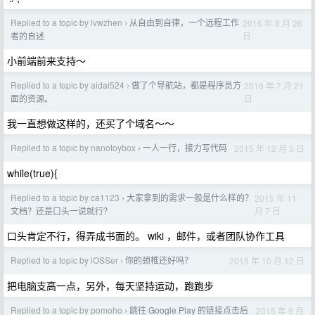
Replied to a topic by lvwzhen
从自由到自律，一个远程工作
2016 年 8 月 26
›
日
者的自述
小前端前来支持～
Replied to a topic by aidai524
做了个导航站，都是程序员方
2016 年 7 月 21
›
日
面的资源。
我一直想做这样的，还买了个域名～～
Replied to a topic by nanotoybox
一人一行，接力写代码
2015 年 12 月 3 日
›
while(true){
Replied to a topic by ca1123
大家拿到的需求一般是什么样的？
2015 年 11
›
月 7 日
文档？还是口头一说就行？
口头肯定不行，得弄成书面的。 wiki ，邮件，或者团队协作工具
Replied to a topic by iOSSer
你的颈椎还好吗？
2015 年 10 月 12 日
›
把电脑支高一点，另外，每天坚持运动，跑跑步
Replied to a topic by pomoho
跳往 Google Play 的链接点击后
2015 年 9 月
›