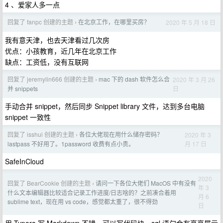
4 、爱家人多一点
回复了 fanpc 创建的主题
在北京工作，在哪里买房？
2020 年 5 月 18 日
›
我有意天津，也去天津看过几次房
优点：小孩教育，近几年在北京工作
缺点：工资低，没有互联网
回复了 jeremylin666 创建的主题
mac 下的 dash 软件怎么合
2020 年 3 月 26
›
日
并 snippets
手动合并 snippet，然后同步 Snippet library 文件，达到多台电脑
snippet 一致性
回复了 isshui 创建的主题
各位大佬现在用什么储存密码？
2020 年 3
›
月 17 日
lastpass 不好用了。1password 收费有点小贵。
SafeInCloud
2020
回复了 BearCookie 创建的主题
请问一下各位大佬们 MacOS 中有没有
›
年 3
什么文本编辑器比较适合记录工作进度/日志啥的？之前凑合着用
月 6
sublime text，现在用 vs code，感觉都太重了，很不得劲
日