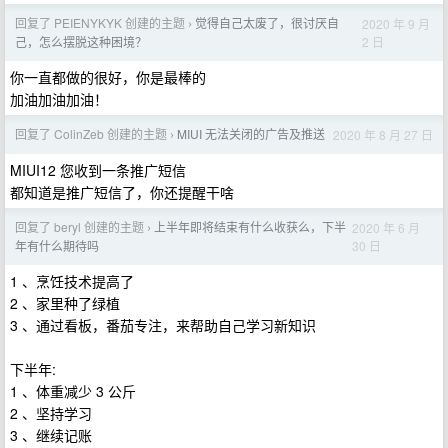
回复了 PEIENYKYK 创建的主题
觉得自己太废了，很讨厌自
2020 年 9 月
›
2 日
己，怎么摆脱这种困境？
你一直都做的很好，你是最棒的
加油加油加油！
回复了 ColinZeb 创建的主题
MIUI 无法关闭的广告及推送
2020 年 8 月 27 日
›
MIUI12 您收到一条推广短信
都知道是推广短信了，你还提醒干啥
回复了 beryl 创建的主题
上半年即将结束有什么收获么，下半
2020 年 6 月
›
30 日
年有什么期待吗
1 、烹饪技术提高了
2 、家里种了绿植
3 、通过看板，番茄专注，来帮助自己学习新知识
下半年:
1 、体重减少 3 公斤
2 、坚持学习
3 、继续记账