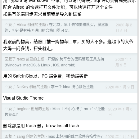
用 Typora 写 Markdown 不错。可以写代码块，sql 语句会有高亮展示
配合 Alfred 的快速打开文件功能，可以快速打开这个文件
如果有多端同步需求目前我是导入到语雀
回复了 Africa 创建的主题
在北京，早上去物美排队买，虽然限
2020 年 2
›
月 5 日
购，但还是有韩国进口的合格口罩可买。
我跟前的物美，结账口推一购物车口罩，买的人不多。逛超市的大爷
大妈一问多钱，扭头就走。
回复了 fenxl 创建的主题
开源的 跨平台的密码管理工具支持
2020 年 1
›
月 9 日
(Windows, macOS, & Linux , iOS, android)
用的 SafeInCloud，PC 端免费，移动端买断
回复了 NoKey 创建的主题
求一个 idea 浅色颜色主题
2020 年 1 月 9 日
›
Visual Studio Theme
回复了 beginor 创建的主题
Mac 上不小心按了 rm -rf ~/ 还能
2020 年 1 月 6
›
日
恢复么？
删除都是用 trash 删，brew install trash
回复了 sang 创建的主题
mac 上好用的截屏软件有推荐吗？
2020 年 1 月 2 日
›