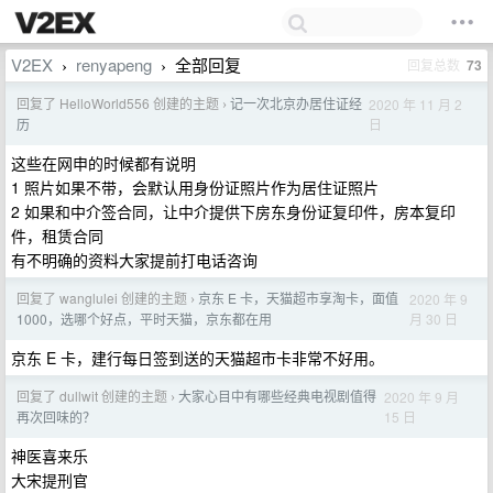
V2EX
renyapeng
全部回复
回复总数
73
›
›
回复了 HelloWorld556 创建的主题
记一次北京办居住证经
2020 年 11 月 2
›
日
历
这些在网申的时候都有说明
1 照片如果不带，会默认用身份证照片作为居住证照片
2 如果和中介签合同，让中介提供下房东身份证复印件，房本复印
件，租赁合同
有不明确的资料大家提前打电话咨询
回复了 wanglulei 创建的主题
京东 E 卡，天猫超市享淘卡，面值
2020 年 9
›
月 30 日
1000，选哪个好点，平时天猫，京东都在用
京东 E 卡，建行每日签到送的天猫超市卡非常不好用。
回复了 dullwit 创建的主题
大家心目中有哪些经典电视剧值得
2020 年 9 月
›
15 日
再次回味的？
神医喜来乐
大宋提刑官