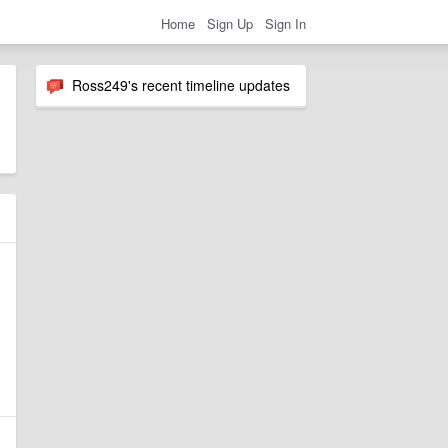
Home
Sign Up
Sign In
Ross249's recent timeline updates