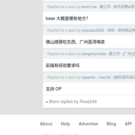
Replied to a topic by
kevin1ee
酷工作
快手招聘&求
›
›
base 大概是哪些地方？
Replied to a topic by
erquiasz0825
深圳
深圳周边
›
›
佛山顺德吃东西、广州荔湾喝茶
Replied to a topic by
jiangshanmeta
酷工作
[广州] 
›
›
前端有经验要求吗
Replied to a topic by
ripperhe
macOS
[抽奖送码活动 
›
›
支持 OP
More replies by Ross249
»
About
·
Help
·
Advertise
·
Blog
·
API