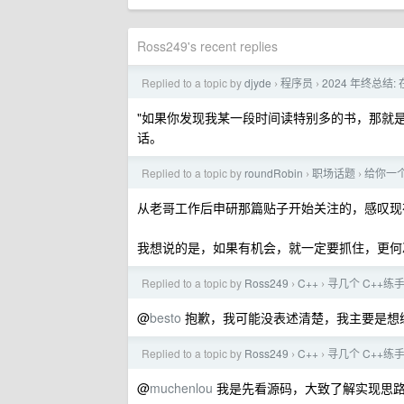
Ross249's recent replies
Replied to a topic by
djyde
程序员
2024 年终总结
›
›
"如果你发现我某一段时间读特别多的书，那就
话。
Replied to a topic by
roundRobin
职场话题
给你一
›
›
从老哥工作后申研那篇贴子开始关注的，感叹现
我想说的是，如果有机会，就一定要抓住，更何
Replied to a topic by
Ross249
C++
寻几个 C++练
›
›
@
besto
抱歉，我可能没表述清楚，我主要是想
Replied to a topic by
Ross249
C++
寻几个 C++练
›
›
@
muchenlou
我是先看源码，大致了解实现思路