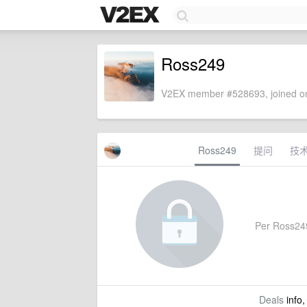
Ross249
V2EX member #528693, joined on
Ross249
提问
技
Per Ross249'
Deals
info,