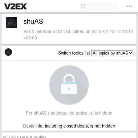
shuAS
V2EX member #401116, joined on 2019-04-12 17:12:14
+08:00
Switch topics list
Per shuAS's settings, the topics list is hidden
Deals
info, including closed deals, is not hidden
shuAS's recent replies