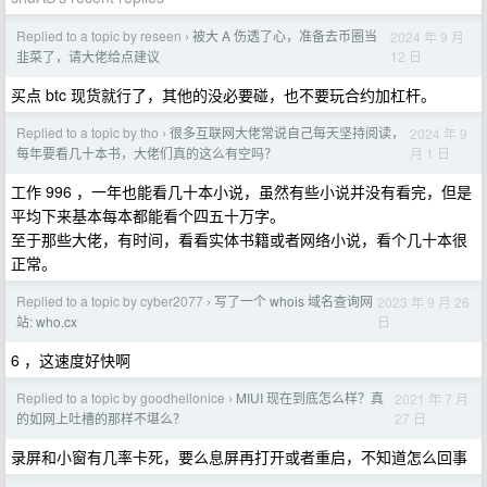
Replied to a topic by reseen
被大 A 伤透了心，准备去币圈当
2024 年 9 月
›
12 日
韭菜了，请大佬给点建议
买点 btc 现货就行了，其他的没必要碰，也不要玩合约加杠杆。
Replied to a topic by tho
很多互联网大佬常说自己每天坚持阅读，
2024 年 9
›
月 1 日
每年要看几十本书，大佬们真的这么有空吗？
工作 996 ，一年也能看几十本小说，虽然有些小说并没有看完，但是
平均下来基本每本都能看个四五十万字。
至于那些大佬，有时间，看看实体书籍或者网络小说，看个几十本很
正常。
Replied to a topic by cyber2077
写了一个 whois 域名查询网
2023 年 9 月 26
›
日
站: who.cx
6 ，这速度好快啊
Replied to a topic by goodhellonice
MIUI 现在到底怎么样？真
2021 年 7 月
›
27 日
的如网上吐槽的那样不堪么？
录屏和小窗有几率卡死，要么息屏再打开或者重启，不知道怎么回事