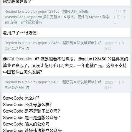
感觉越来越累了
Replied to a topic by gejun123456
[抽奖送码] Intellij
2023 年
›
1 月 10
MybatisCodeHelperPro 插件更新 3.1.5 版本，更好的 Mybatis 动态
日
sql 支持，评论送激活码
老用户了~~很方便
Replied to a topic by gejun123456
程序员 b 站发破解软件给
2023 年 1 月
›
6 日
自己公众号引流
@
SQLException
#7 就是很看不惯盗版，@gejun123456 的插件真的
算业界良心了，又没让花几千几万去买，一年也就百元，这都不支持
中国软件业怎么发展？
Replied to a topic by gejun123456
程序员 b 站发破解软件给
2023 年 1 月
›
6 日
自己公众号引流
SteveCode 怎么样？
SteveCode 公众号怎么样？
SteveCode 是不是骗子公众号？
SteveCode 是不是盗版公众号？
SteveCode 骗人的公众号
SteveCode 涉嫌违法犯罪公众号