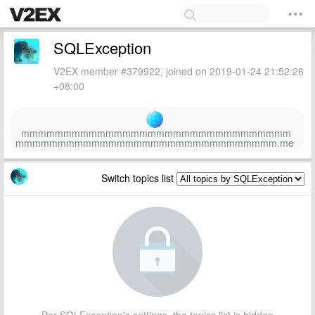
SQLException
V2EX member #379922, joined on 2019-01-24 21:52:26
+08:00
mmmmmmmmmmmmmmmmmmmmmmmmmmmmmmmm
mmmmmmmmmmmmmmmmmmmmmmmmmmmmmmm.me
Switch topics list