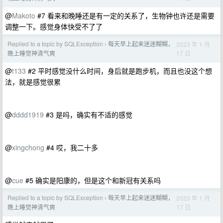
@
Makoto
#7 看来和晚睡还是有一定的关系了，生物钟也许还是需要
调整一下。感觉身体快受不了了
Replied to a topic by SQLException
每天早上起来迷迷糊糊，
2023 年 1 月
›
17 日
晚上睡觉神清气爽
@
t133
#2 平时感觉没什么时间，身后就是跑步机，而且也没这个想
法，就是感觉很累
@
dddd1919
#3 是吗，确实有不适的感觉
@
xingchong
#4 哎，我二十多
@
cue
#5 确实是阳康的，但是这个和新冠有关系吗
Replied to a topic by SQLException
每天早上起来迷迷糊糊，
2023 年 1 月
›
17 日
晚上睡觉神清气爽