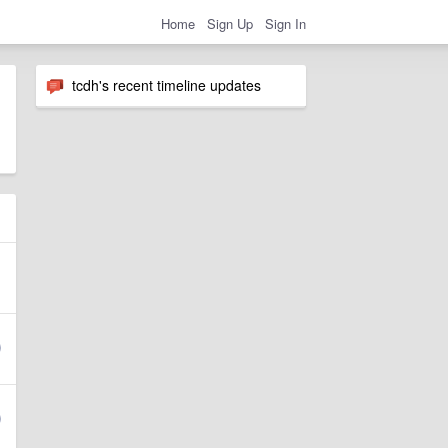
Home
Sign Up
Sign In
tcdh's recent timeline updates