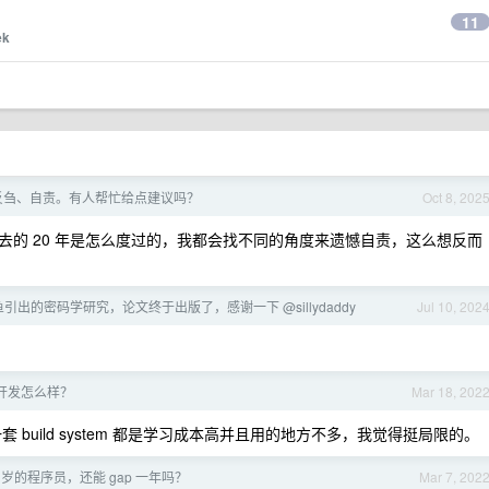
11
ek
反刍、自责。有人帮忙给点建议吗？
Oct 8, 202
的 20 年是怎么度过的，我都会找不同的角度来遗憾自责，这么想反而
摸鱼引出的密码学研究，论文终于出版了，感谢一下 @sillydaddy
Jul 10, 202
层开发怎么样？
Mar 18, 202
 build system 都是学习成本高并且用的地方不多，我觉得挺局限的。
7 岁的程序员，还能 gap 一年吗？
Mar 7, 202