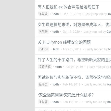
有人把我和 ex 的合照发给她现任了
问与答
•
tcdh
•
Dec 30, 2019
• Lastly replied by
To
女生遭遇抢劫未遂，对方是未成年人，该
问与答
•
tcdh
•
Oct 16, 2020
• Lastly replied by
Cu
关于 CPython 线程安全的问题
Python
•
tcdh
•
May 31, 2019
• Lastly replied by
t
到了人生的十字路口，希望听听大家的意
情感问题
•
tcdh
•
Apr 21, 2019
• Lastly replied by
面试职位与实际职位不符，该留在这学新
程序员
•
tcdh
•
Feb 16, 2019
• Lastly replied by
tc
“安全隔离网闸”究竟是什么技术？
问与答
•
tcdh
•
Feb 15, 2019
• Lastly replied by
ha