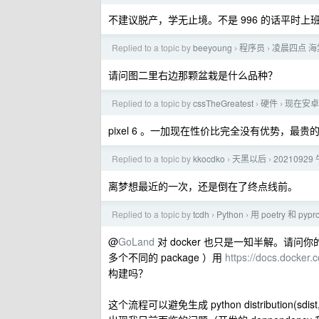
不建议脱产，学无止境。不是 996 的话平时上
Replied to a topic by
beeyoung
程序员
凌晨四点 
›
›
请问图二里右边那颗盆栽是什么品种？
Replied to a topic by
cssTheGreatest
硬件
现在安卓
›
›
pixel 6 。一加现在性价比完全没有优势，最贵
Replied to a topic by
kkocdko
天黑以后
2021092
›
›
离梦想最近的一次，还是倒在了终点线前。
Replied to a topic by
tcdh
Python
用 poetry 和 p
›
›
@
GoLand
对 docker 也只是一知半解。请问你的意思
多个不同的 package ）用
https://docs.docker.
构建吗？
这个流程可以避免生成 python distribution(sd