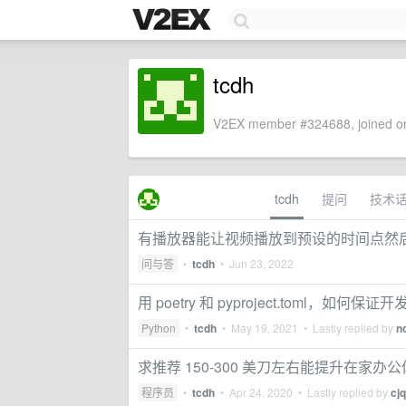
tcdh
V2EX member #324688, joined on
tcdh
提问
技术
有播放器能让视频播放到预设的时间点然
问与答
•
tcdh
•
Jun 23, 2022
用 poetry 和 pyproject.toml，如何
Python
•
tcdh
•
May 19, 2021
• Lastly replied by
n
求推荐 150-300 美刀左右能提升在家办
程序员
•
tcdh
•
Apr 24, 2020
• Lastly replied by
cj