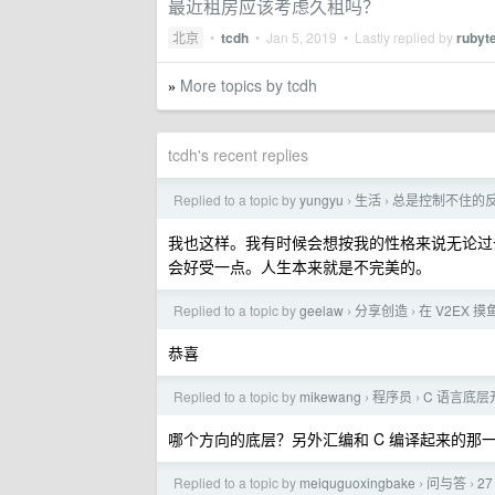
最近租房应该考虑久租吗？
北京
•
tcdh
•
Jan 5, 2019
• Lastly replied by
rubyt
More topics by tcdh
»
tcdh's recent replies
Replied to a topic by
yungyu
生活
总是控制不住的
›
›
我也这样。我有时候会想按我的性格来说无论过去
会好受一点。人生本来就是不完美的。
Replied to a topic by
geelaw
分享创造
在 V2EX 
›
›
恭喜
Replied to a topic by
mikewang
程序员
C 语言底
›
›
哪个方向的底层？另外汇编和 C 编译起来的那一套
Replied to a topic by
meiquguoxingbake
问与答
2
›
›