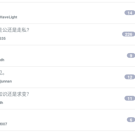
14
HaveLight
走公还是走私?
226
635
9
cdh
见。
12
lijunnan
知识还是求变？
11
dh
6
f007