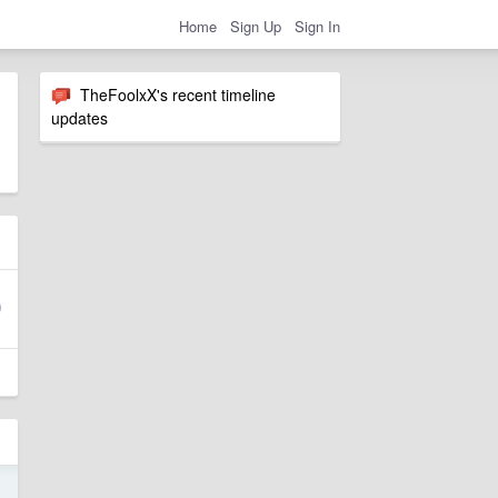
Home
Sign Up
Sign In
TheFoolxX's recent timeline
updates
5