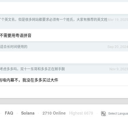
了个英文名，但是很多网站都要求必须有一个姓氏，大家有推荐的英文姓
Mar 19, 202
不需要用粤语拼音
适合长时间使用的
Sep 20, 202
考虑多多吗，双十一东哥和多多正在掰手腕
Nov 9, 202
道有啥内幕不，我没在多多买过大件
·
FAQ
·
Solana
·
2710 Online
Highest 6679
·
Select Langua