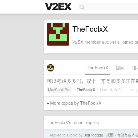
TheFoolxX
V2EX member #655414, joined on
TheFoolxX
提问
技
可以考虑多多吗，双十一东哥和多多正在
MacBook Pro
•
TheFoolxX
•
Nov 10, 2023
• Lastly
More topics by TheFoolxX
»
TheFoolxX's recent replies
Replied to a topic by
BigPiggggg
成都
有没有成人
›
›