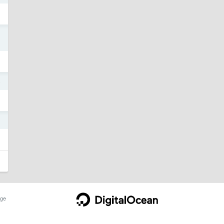
5
4
3
ge