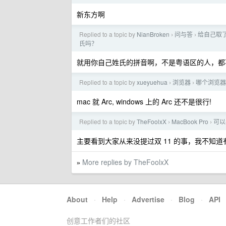
新东方啊
Replied to a topic by
NianBroken
问与答
给自己取
›
›
氏吗？
就用你自己姓氏的拼音啊，不是粤语区的人，都
Replied to a topic by
xueyuehua
浏览器
哪个浏览器
›
›
mac 就 Arc, windows 上的 Arc 还不是很行!
Replied to a topic by
TheFoolxX
MacBook Pro
可以
›
›
主要看到大家从来没提过双 11 的事，我不知
More replies by TheFoolxX
»
About
·
Help
·
Advertise
·
Blog
·
API
创意工作者们的社区